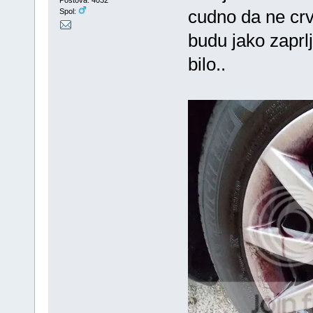
Postova: 4032
cudno da ne crv
Spol:
budu jako zaprlj
bilo..