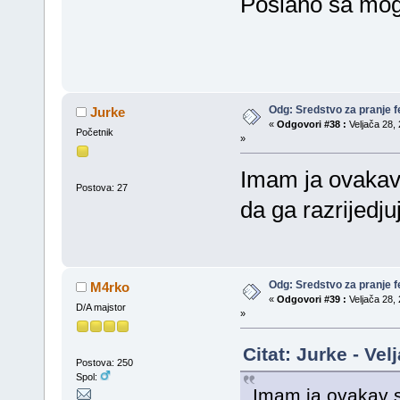
Poslano sa mog 
Odg: Sredstvo za pranje fe
Jurke
«
Odgovori #38 :
Veljača 28, 
Početnik
»
Imam ja ovakav 
Postova: 27
da ga razrijedj
Odg: Sredstvo za pranje fe
M4rko
«
Odgovori #39 :
Veljača 28, 
D/A majstor
»
Citat: Jurke - Ve
Postova: 250
Spol:
Imam ja ovakav sl