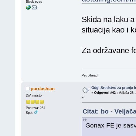
Black eyes
Skida na laku a
situacija kao i 
Za održavane f
Petrolhead
Odg: Sredstvo za pranje fe
purdashian
«
Odgovori #42 :
Veljača 28, 
D/A majstor
»
Postova: 254
Citat: bo - Velja
Spol:
Sonax FE je sasv