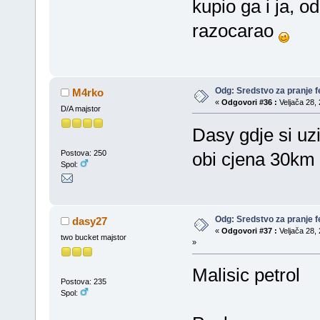
kupio ga i ja, o
razocarao
Odg: Sredstvo za pranje fe
M4rko
«
Odgovori #36 :
Veljača 28, 
D/A majstor
Dasy gdje si uz
Postova: 250
obi cjena 30km
Spol:
Odg: Sredstvo za pranje fe
dasy27
«
Odgovori #37 :
Veljača 28, 
two bucket majstor
»
Malisic petrol
Postova: 235
Spol: