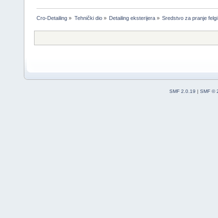
Cro-Detailing
»
Tehnički dio
»
Detailing eksterijera
»
Sredstvo za pranje felgi
SMF 2.0.19
|
SMF © 