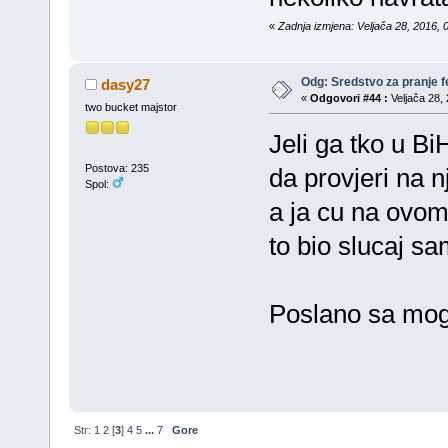
«
Zadnja izmjena: Veljača 28, 2016, 
Odg: Sredstvo za pranje fe
dasy27
«
Odgovori #44 :
Veljača 28, 
two bucket majstor
Jeli ga tko u B
Postova: 235
da provjeri na n
Spol:
a ja cu na ovomu
to bio slucaj sam
Poslano sa mog 
Str:
1
2
[
3
]
4
5
...
7
Gore