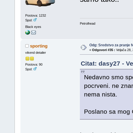
Postova: 1232
Spol:
Petrolhead
Black eyes
Odg: Sredstvo za pranje fe
sporting
«
Odgovori #35 :
Veljača 28, 
vikend detailer
Citat: dasy27 - V
Postova: 90
Spol:
Nedavno smo spom
pocrveni. ne znam
nema nista.
Poslano sa mog G