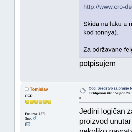
http://www.cro-de
Skida na laku a n
kod tonnya).
Za održavane fel
potpisujem
Odg: Sredstvo za pranje fe
Tomislav
«
Odgovori #43 :
Veljača 28, 
OCD
»
Jedini logičan z
Postova: 1271
Spol:
proizvod unutar
nekoliko navrata