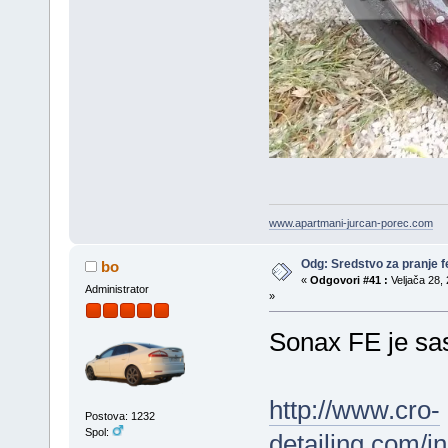
www.apartmani-jurcan-porec.com
Odg: Sredstvo za pranje fe
bo
«
Odgovori #41 :
Veljača 28, 
Administrator
»
Sonax FE je sas
http://www.cro-
Postova: 1232
Spol:
detailing.com/i