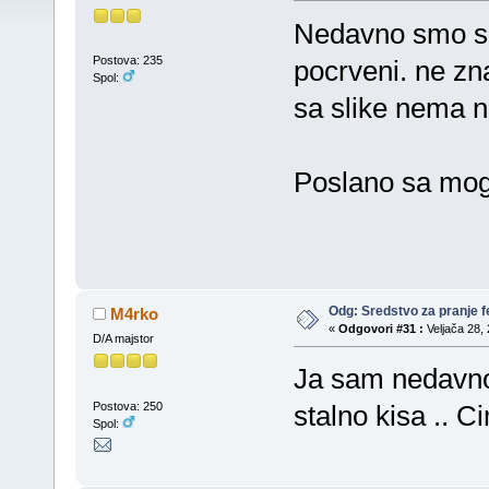
Nedavno smo sp
Postova: 235
pocrveni. ne zna
Spol:
sa slike nema n
Poslano sa mog 
Odg: Sredstvo za pranje fe
M4rko
«
Odgovori #31 :
Veljača 28, 
D/A majstor
Ja sam nedavno 
Postova: 250
stalno kisa .. 
Spol: