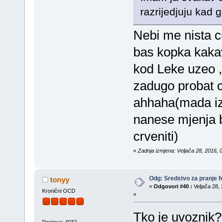
razrijedjuju kad
Nebi me nista c
bas kopka kaka
kod Leke uzeo ,
zadugo probat cu
ahhaha(mada iza
nanese mjenja 
crveniti)
«
Zadnja izmjena: Veljača 28, 2016, 
Odg: Sredstvo za pranje fe
tonyy
«
Odgovori #40 :
Veljača 28, 
Kronični OCD
»
Tko je uvoznik? 