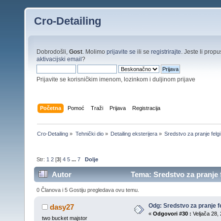
Cro-Detailing
Dobrodošli,
Gost
. Molimo
prijavite se
ili se
registrirajte
. Jeste li propus
aktivacijski email
?
Prijavite se korisničkim imenom, lozinkom i duljinom prijave
Početna
Pomoć
Traži
Prijava
Registracija
Cro-Detailing
»
Tehnički dio
»
Detailing eksterijera
»
Sredstvo za pranje felgi
Str:
1
2
[
3
]
4
5
...
7
Dolje
Autor
Tema: Sredstvo za pranje f
0 Članova i 5 Gostiju pregledava ovu temu.
Odg: Sredstvo za pranje fe
dasy27
«
Odgovori #30 :
Veljača 28, 
two bucket majstor