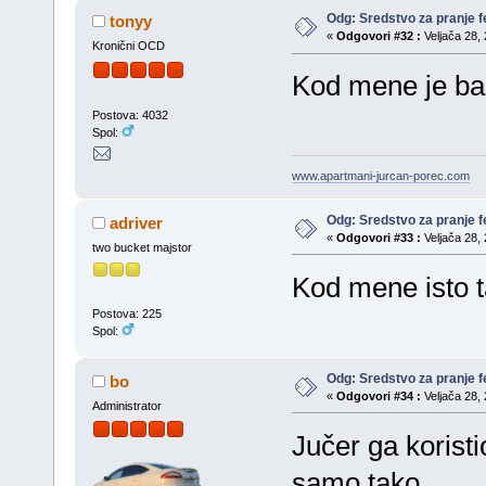
Odg: Sredstvo za pranje fe
tonyy
«
Odgovori #32 :
Veljača 28, 
Kronični OCD
Kod mene je baš 
Postova: 4032
Spol:
www.apartmani-jurcan-porec.com
Odg: Sredstvo za pranje fe
adriver
«
Odgovori #33 :
Veljača 28, 
two bucket majstor
Kod mene isto t
Postova: 225
Spol:
Odg: Sredstvo za pranje fe
bo
«
Odgovori #34 :
Veljača 28, 
Administrator
Jučer ga koristi
samo tako..