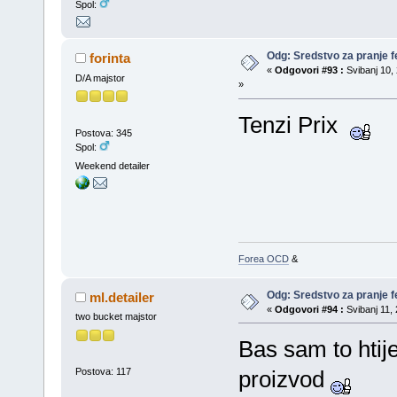
Spol:
Odg: Sredstvo za pranje fe
forinta
«
Odgovori #93 :
Svibanj 10, 
D/A majstor
»
Tenzi Prix
Postova: 345
Spol:
Weekend detailer
Forea OCD
&
Odg: Sredstvo za pranje fe
ml.detailer
«
Odgovori #94 :
Svibanj 11, 
two bucket majstor
Bas sam to htije
Postova: 117
proizvod