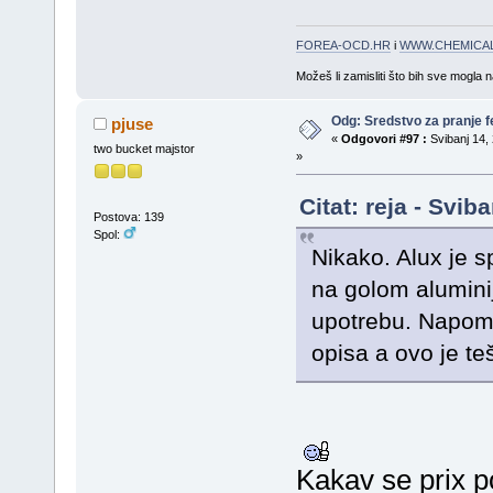
FOREA-OCD.HR
i
WWW.CHEMICAL
Možeš li zamisliti što bih sve mogla 
Odg: Sredstvo za pranje fe
pjuse
«
Odgovori #97 :
Svibanj 14, 
two bucket majstor
»
Citat: reja - Svib
Postova: 139
Spol:
Nikako. Alux je s
na golom aluminij
upotrebu. Napomi
opisa a ovo je te
Kakav se prix p