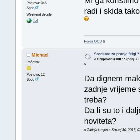
Mi ga koristimo
Postova: 345
Spol:
radi i skida tak
Weekend detailer
Forea OCD
&
Sredstvo za pranje felgi ?
Michael
«
Odgovori #100 :
Srpanj 30,
Početnik
»
Postova: 12
Da dignem malo
Spol:
zadnje vrijeme 
treba?
Da li su to i dal
noviteta?
«
Zadnja izmjena: Srpanj 30, 2017, 0