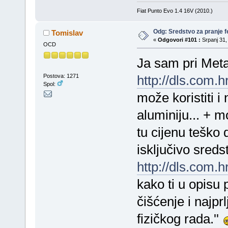
Fiat Punto Evo 1.4 16V (2010.)
Odg: Sredstvo za pranje fe
Tomislav
«
Odgovori #101 :
Srpanj 31,
OCD
Ja sam pri Meta
Postova: 1271
http://dls.com.
Spol:
može koristiti i
aluminiju... + m
tu cijenu teško 
isključivo sred
http://dls.com.h
kako ti u opisu p
čišćenje i najpr
fizičkog rada.''