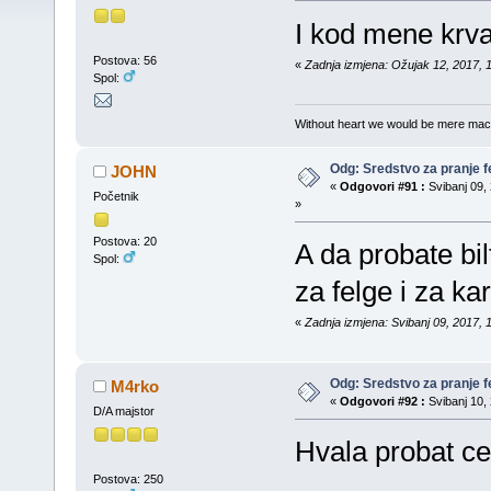
I kod mene krvar
Postova: 56
«
Zadnja izmjena: Ožujak 12, 2017, 1
Spol:
Without heart we would be mere mac
Odg: Sredstvo za pranje fe
JOHN
«
Odgovori #91 :
Svibanj 09, 
Početnik
»
Postova: 20
A da probate bi
Spol:
za felge i za ka
«
Zadnja izmjena: Svibanj 09, 2017,
Odg: Sredstvo za pranje fe
M4rko
«
Odgovori #92 :
Svibanj 10, 
D/A majstor
Hvala probat c
Postova: 250