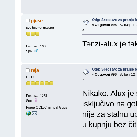
Odg: Sredstvo za pranje fe
pjuse
«
Odgovori #95 :
Svibanj 11, 
two bucket majstor
»
Tenzi-alux je ta
Postova: 139
Spol:
Odg: Sredstvo za pranje fe
reja
«
Odgovori #96 :
Svibanj 12, 
OCD
»
Nikako. Alux je 
Postova: 1251
Spol:
isključivo na go
Forea OCD/Chemical Guys
nije za stalnu 
u kupnju bez čit