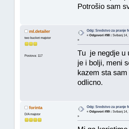
Potrošio sam sv
Odg: Sredstvo za pranje fe
ml.detailer
«
Odgovori #98 :
Svibanj 14, 
two bucket majstor
»
Tu je negdje u 
Postova: 117
je i bolji, meni
kazem sta sam s
odlicno.
Odg: Sredstvo za pranje fe
forinta
«
Odgovori #99 :
Svibanj 14, 
D/A majstor
»