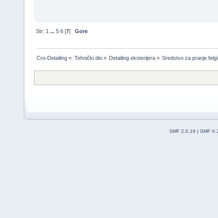
Str:
1
...
5
6
[
7
]
Gore
Cro-Detailing
»
Tehnički dio
»
Detailing eksterijera
»
Sredstvo za pranje felgi
SMF 2.0.19
|
SMF © 