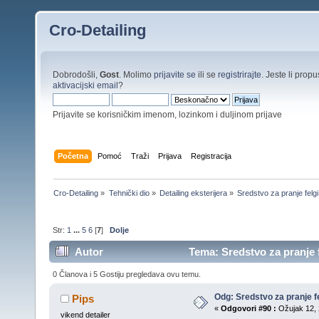
Cro-Detailing
Dobrodošli,
Gost
. Molimo
prijavite se
ili se
registrirajte
. Jeste li propus
aktivacijski email
?
Prijavite se korisničkim imenom, lozinkom i duljinom prijave
Početna
Pomoć
Traži
Prijava
Registracija
Cro-Detailing
»
Tehnički dio
»
Detailing eksterijera
»
Sredstvo za pranje felgi
Str:
1
...
5
6
[
7
]
Dolje
Autor
Tema: Sredstvo za pranje f
0 Članova i 5 Gostiju pregledava ovu temu.
Odg: Sredstvo za pranje fe
Pips
«
Odgovori #90 :
Ožujak 12, 
vikend detailer