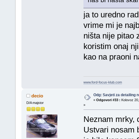
ja to uredno rad
vrime mi je najb
ništa nije pita
koristim onaj nj
kao na praoni 
www.ford-focus-klub.com
Odg: Savjeti za detailing
decio
«
Odgovori #33 :
Kolovoz 20,
D/A majstor
»
Neznam mrky, d
Ustvari nosam b