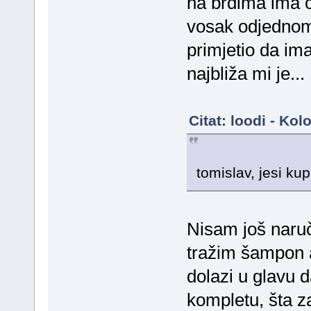
na brdima ima od
vosak odjedno
primjetio da im
najbliža mi je...
Citat: loodi - Ko
tomislav, jesi kup
Nisam još naruč
tražim šampon a
dolazi u glavu d
kompletu, šta zah