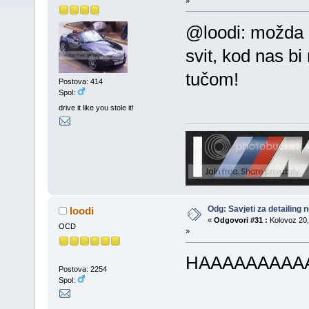
»
@loodi: možda za
svit, kod nas bi
tučom!
Postova: 414
Spol:
drive it like you stole it!
Odg: Savjeti za detailing
loodi
«
Odgovori #31 :
Kolovoz 20,
OCD
»
HAAAAAAAAA
Postova: 2254
Spol: