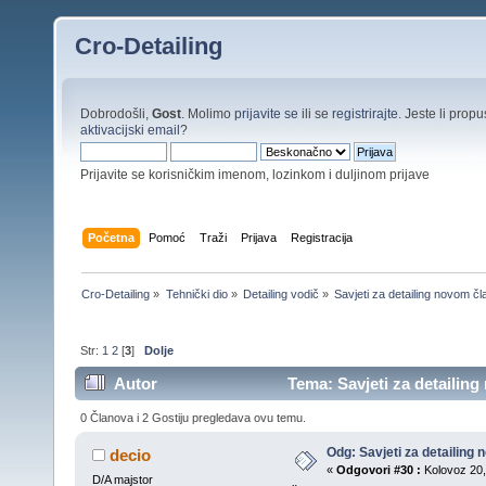
Cro-Detailing
Dobrodošli,
Gost
. Molimo
prijavite se
ili se
registrirajte
. Jeste li propus
aktivacijski email
?
Prijavite se korisničkim imenom, lozinkom i duljinom prijave
Početna
Pomoć
Traži
Prijava
Registracija
Cro-Detailing
»
Tehnički dio
»
Detailing vodič
»
Savjeti za detailing novom čl
Str:
1
2
[
3
]
Dolje
Autor
Tema: Savjeti za detailing
0 Članova i 2 Gostiju pregledava ovu temu.
Odg: Savjeti za detailing
decio
«
Odgovori #30 :
Kolovoz 20,
D/A majstor