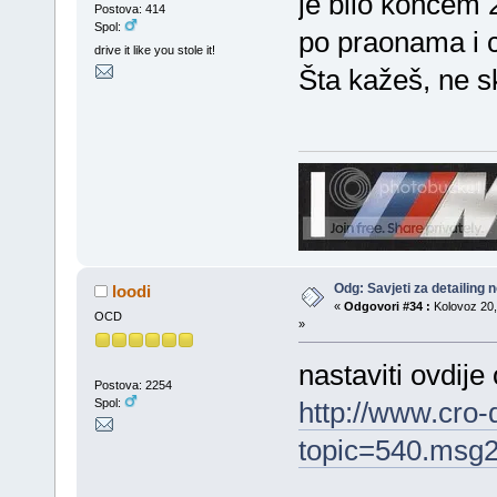
je bilo koncem 
Postova: 414
Spol:
po praonama i c
drive it like you stole it!
Šta kažeš, ne s
Odg: Savjeti za detailing
loodi
«
Odgovori #34 :
Kolovoz 20,
OCD
»
nastaviti ovdije
Postova: 2254
Spol:
http://www.cro-
topic=540.msg