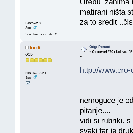
Uredu..zanima 
matirani ništa s
za to sredit...či
Postova: 8
Spol:
Seat ibiza sportrider 2
Odg: Pomoć
loodi
«
Odgovori #20 :
Kolovoz 05,
OCD
»
http://www.cro-
Postova: 2254
Spol:
nemoguce je odg
pitanje....
vidi si rubriku s
svaki far je dru