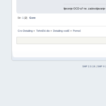
lijecenje OCD-a? ne. zadovoljavanj
Str:
1
[
2
]
Gore
Cro-Detailing
»
Tehnički dio
»
Detailing vodič
»
Pomoć
SMF 2.0.19
|
SMF © 