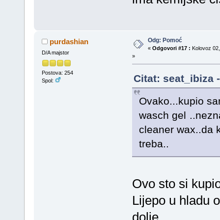
Odg: Pomoć
purdashian
«
Odgovori #17 :
Kolovoz 02,
D/A majstor
»
Postova: 254
Citat: seat_ibiza
Spol:
Ovako...kupio sa
wasch gel
..nezn
cleaner wax..da k
treba..
Ovo sto si kupio
Lijepo u hladu 
dolje....