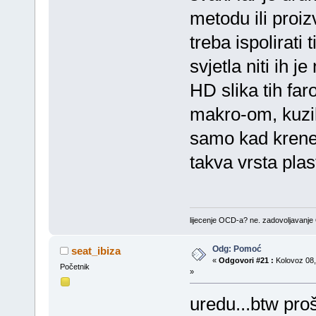
metodu ili proi
treba ispolirati
svjetla niti ih j
HD slika tih fa
makro-om, kuzil
samo kad krenes 
takva vrsta plas
lijecenje OCD-a? ne. zadovoljavanj
Odg: Pomoć
seat_ibiza
«
Odgovori #21 :
Kolovoz 08,
Početnik
»
uredu...btw proš