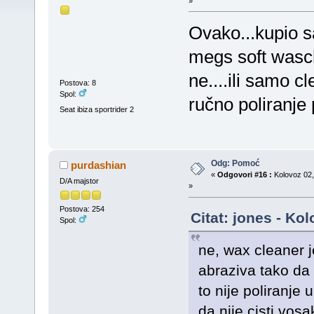
»
Ovako...kupio 
megs soft wasc
ne....ili samo c
Postova: 8
Spol:
ručno poliranje p
Seat ibiza sportrider 2
Odg: Pomoć
purdashian
«
Odgovori #16 :
Kolovoz 02,
D/A majstor
»
Postova: 254
Citat: jones - Ko
Spol:
ne, wax cleaner j
abraziva tako da
to nije poliranje 
da nije cisti vos