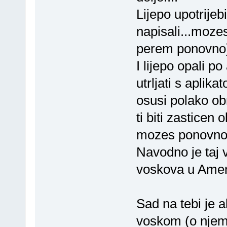
Lijepo upotrijebi
napisali...mozes
perem ponovno
I lijepo opali p
utrljati s aplik
osusi polako ob
ti biti zasticen
mozes ponovno is
Navodno je taj 
voskova u Ameri
Sad na tebi je a
voskom (o njemu