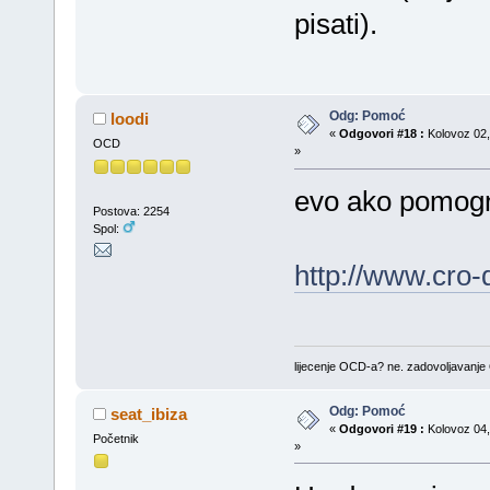
pisati).
Odg: Pomoć
loodi
«
Odgovori #18 :
Kolovoz 02,
OCD
»
evo ako pomog
Postova: 2254
Spol:
http://www.cro-
lijecenje OCD-a? ne. zadovoljavanj
Odg: Pomoć
seat_ibiza
«
Odgovori #19 :
Kolovoz 04,
Početnik
»