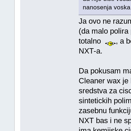
nanosenja voska m
Ja ovo ne razum
(da malo polira 
totalno
, a 
NXT-a.
Da pokusam mal
Cleaner wax je 
sredstva za cisc
sintetickih poli
zasebnu funkciju
NXT bas i ne sp
ima kemijske ci