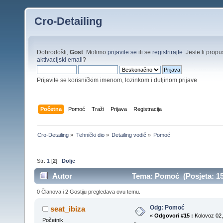
Cro-Detailing
Dobrodošli,
Gost
. Molimo
prijavite se
ili se
registrirajte
. Jeste li propus
aktivacijski email
?
Prijavite se korisničkim imenom, lozinkom i duljinom prijave
Početna
Pomoć
Traži
Prijava
Registracija
Cro-Detailing
»
Tehnički dio
»
Detailing vodič
»
Pomoć
Str:
1
[
2
]
Dolje
Autor
Tema: Pomoć (Posjeta: 15
0 Članova i 2 Gostiju pregledava ovu temu.
Odg: Pomoć
seat_ibiza
«
Odgovori #15 :
Kolovoz 02,
Početnik