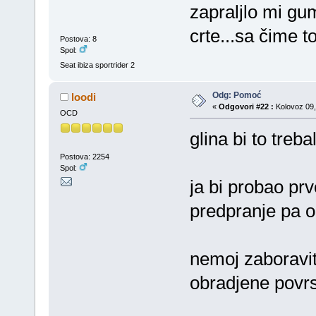
zapraljlo mi gu
crte...sa čime t
Postova: 8
Spol:
Seat ibiza sportrider 2
Odg: Pomoć
loodi
«
Odgovori #22 :
Kolovoz 09,
OCD
glina bi to treb
Postova: 2254
Spol:
ja bi probao pr
predpranje pa op
nemoj zaboravi
obradjene povr