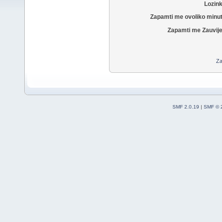
Lozin
Zapamti me ovoliko minu
Zapamti me Zauvije
Za
SMF 2.0.19
|
SMF © 