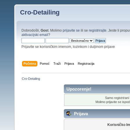
Cro-Detailing
Dobrodošli,
Gost
. Molimo
prijavite se
ili se
registrirajte
. Jeste li propus
aktivacijski email
?
Prijavite se korisničkim imenom, lozinkom i duljinom prijave
Početna
Pomoć
Traži
Prijava
Registracija
Cro-Detailing
Upozorenje!
Samo registrirani k
Molimo prijavite se ispod 
Prijava
Korisničko I