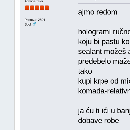
Administrator
ajmo redom
Postova: 2594
Spol:
hologrami ručno 
koju bi pastu ko
sealant možeš al
predebelo mažeš
tako
kupi krpe od mi
komada-relativ
ja ću ti ići u 
dobave robe