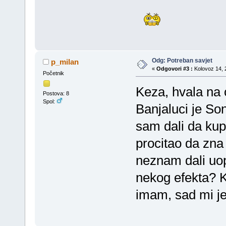
Odg: Potreban savjet
p_milan
«
Odgovori #3 :
Kolovoz 14, 2
Početnik
Keza, hvala na 
Postova: 8
Spol:
Banjaluci je So
sam dali da kup
procitao da zna 
neznam dali uops
nekog efekta? K
imam, sad mi je 