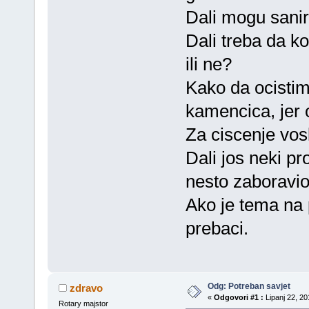
Dali mogu sanir
Dali treba da ko
ili ne?
Kako da ocistim
kamencica, jer o
Za ciscenje vo
Dali jos neki p
nesto zaboravi
Ako je tema na
prebaci.
Odg: Potreban savjet
zdravo
«
Odgovori #1 :
Lipanj 22, 20
Rotary majstor