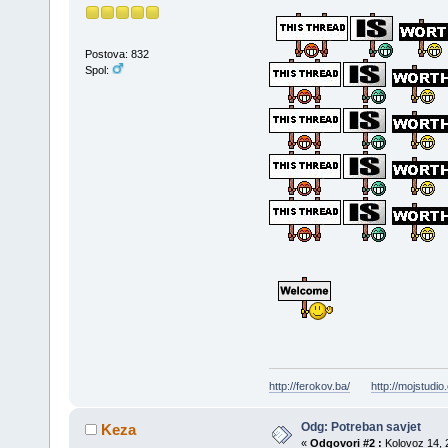
Postova: 832
Spol:
http://ferokov.ba/
http://mojstudio
Odg: Potreban savjet
Keza
«
Odgovori #2 :
Kolovoz 14, 2