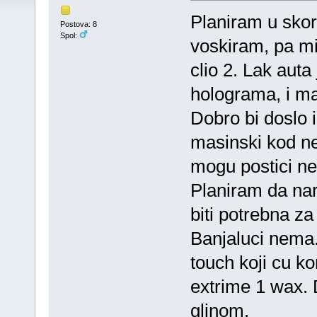
Planiram u skor
Postova: 8
Spol:
voskiram, pa mi 
clio 2. Lak auta
holograma, i ma
Dobro bi doslo i 
masinski kod n
mogu postici nek
Planiram da na
biti potrebna za
Banjaluci nema. 
touch koji cu ko
extrime 1 wax. 
glinom.