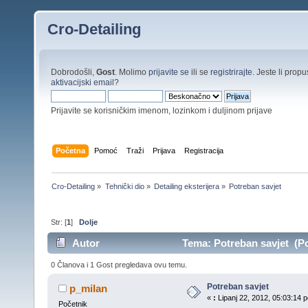
Cro-Detailing
Dobrodošli,
Gost
. Molimo
prijavite se
ili se
registrirajte
. Jeste li propus
aktivacijski email
?
Prijavite se korisničkim imenom, lozinkom i duljinom prijave
Početna
Pomoć
Traži
Prijava
Registracija
Cro-Detailing
»
Tehnički dio
»
Detailing eksterijera
»
Potreban savjet
Str: [
1
]
Dolje
Autor
Tema: Potreban savjet (Po
0 Članova i 1 Gost pregledava ovu temu.
Potreban savjet
p_milan
«
:
Lipanj 22, 2012, 05:03:14 p
Početnik