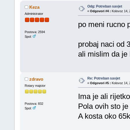
Odg: Potreban savjet
Keza
«
Odgovori #4 :
Kolovoz 14, 2
Administrator
po meni rucno p
Postova: 2594
Spol:
probaj naci od 
ali mislim da je
Re: Potreban savjet
zdravo
«
Odgovori #5 :
Kolovoz 14, 2
Rotary majstor
Ima je ali rijetko
Postova: 832
Pola ovih sto je
Spol:
A kosta oko 65