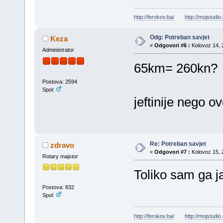
http://ferokov.ba/
http://mojstudio
Odg: Potreban savjet
Keza
«
Odgovori #6 :
Kolovoz 14, 2
Administrator
65km= 260kn?
Postova: 2594
Spol:
jeftinije nego ov
Re: Potreban savjet
zdravo
«
Odgovori #7 :
Kolovoz 15, 2
Rotary majstor
Toliko sam ga ja 
Postova: 832
Spol:
http://ferokov.ba/
http://mojstudio