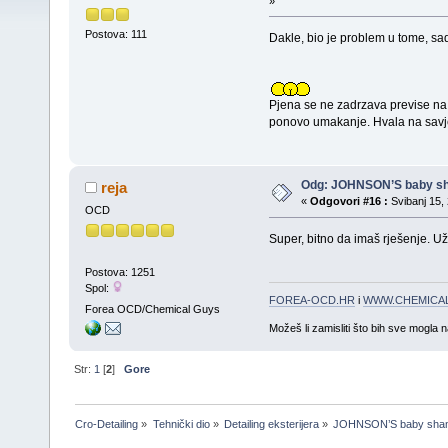
»
Postova: 111
Dakle, bio je problem u tome, sad
Pjena se ne zadrzava previse na 
ponovo umakanje. Hvala na savj
Odg: JOHNSON’S baby s
reja
«
Odgovori #16 :
Svibanj 15, 
OCD
Super, bitno da imaš rješenje. U
Postova: 1251
Spol:
FOREA-OCD.HR
i
WWW.CHEMICAL
Forea OCD/Chemical Guys
Možeš li zamisliti što bih sve mogla 
Str:
1
[
2
]
Gore
Cro-Detailing
»
Tehnički dio
»
Detailing eksterijera
»
JOHNSON’S baby sha