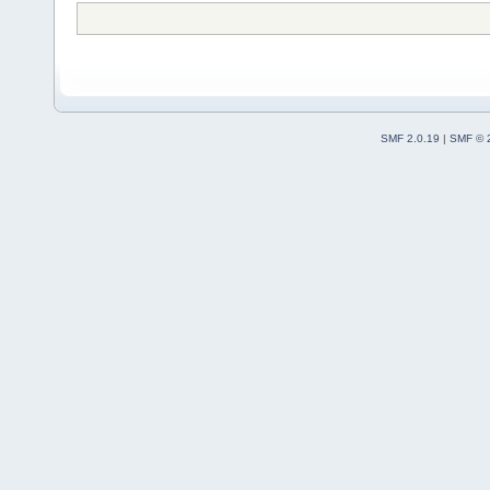
SMF 2.0.19
|
SMF © 