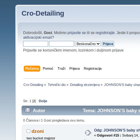
Cro-Detailing
Dobrodošli,
Gost
. Molimo
prijavite se
ili se
registrirajte
. Jeste li propus
aktivacijski email
?
Prijavite se korisničkim imenom, lozinkom i duljinom prijave
Početna
Pomoć
Traži
Prijava
Registracija
Cro-Detailing
»
Tehnički dio
»
Detailing eksterijera
»
JOHNSON’S baby sha
Str:
1
[
2
]
Dolje
Autor
Tema: JOHNSON’S baby sh
0 Članova i 1 Gost pregledava ovu temu.
Odg: JOHNSON’S baby s
dzoni
«
Odgovori #15 :
Svibanj 14, 
two bucket majstor