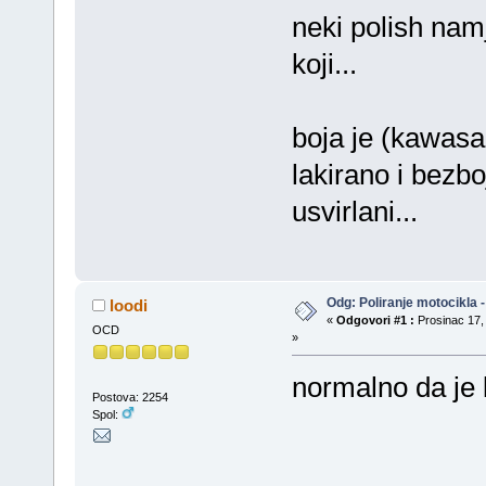
neki polish namj
koji...
boja je (kawasak
lakirano i bezbo
usvirlani...
Odg: Poliranje motocikla - 
loodi
«
Odgovori #1 :
Prosinac 17, 
OCD
»
normalno da je 
Postova: 2254
Spol: