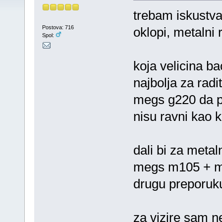
trebam iskustva 
Postova: 716
oklopi, metalni r
Spol:
koja velicina ba
najbolja za radi
megs g220 da pol
nisu ravni kao 
dali bi za metal
megs m105 + m20
drugu preporuk
za vizire sam n