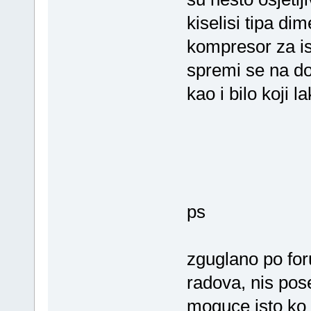
kiselisi tipa d
kompresor za is
spremi se na do
kao i bilo koji 
ps
zguglano po foru
radova, nis pose
moguce isto ko i