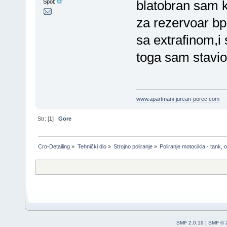
blatobran sam 
Spol:
za rezervoar b
sa extrafinom,i s
toga sam stavi
www.apartmani-jurcan-porec.com
Str: [
1
]
Gore
Cro-Detailing
»
Tehnički dio
»
Strojno poliranje
»
Poliranje motocikla - tank, ok
SMF 2.0.19
|
SMF © 