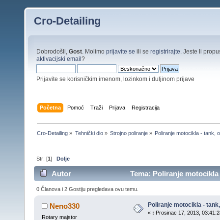
Cro-Detailing
Dobrodošli,
Gost
. Molimo
prijavite se
ili se
registrirajte
. Jeste li propus
aktivacijski email
?
Prijavite se korisničkim imenom, lozinkom i duljinom prijave
Početna
Pomoć
Traži
Prijava
Registracija
Cro-Detailing
»
Tehnički dio
»
Strojno poliranje
»
Poliranje motocikla - tank, ok
Str: [
1
]
Dolje
Autor
Tema: Poliranje motocikla -
0 Članova i 2 Gostiju pregledava ovu temu.
Poliranje motocikla - tank, 
Neno330
«
:
Prosinac 17, 2013, 03:41:2
Rotary majstor