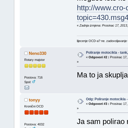
http://www.cro-
topic=430.msg
«
Zadnja izmjena: Prosinac 17, 2013,
lijecenje OCD-a? ne. zadovoljavanj
Poliranje motocikla - tank, 
Neno330
«
Odgovori #2 :
Prosinac 17, 
Rotary majstor
»
Ma to ja skuplja
Postova: 716
Spol:
Odg: Poliranje motocikla - 
tonyy
«
Odgovori #3 :
Prosinac 17, 
Kronični OCD
»
Ja sam polirao 
Postova: 4032