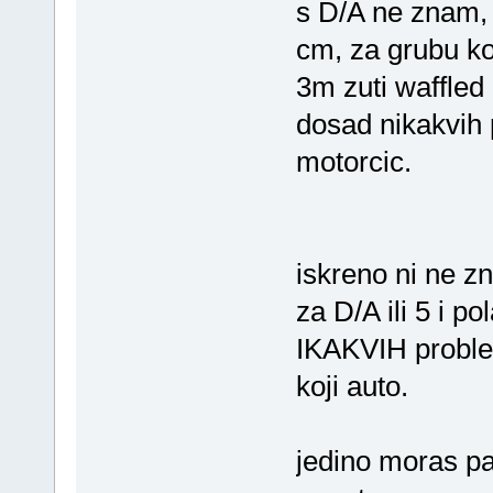
s D/A ne znam, 
cm, za grubu ko
3m zuti waffled 
dosad nikakvih 
motorcic.
iskreno ni ne z
za D/A ili 5 i po
IKAKVIH problema
koji auto.
jedino moras pa