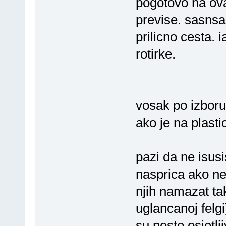
pogotovo na ov
previse. sasnsa
prilicno cesta.
rotirke.
vosak po izboru,
ako je na plastic
pazi da ne isusi
nasprica ako n
njih namazat ta
uglancanoj felgi
su nesto osjetlj