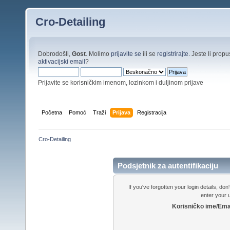
Cro-Detailing
Dobrodošli,
Gost
. Molimo
prijavite se
ili se
registrirajte
. Jeste li propus
aktivacijski email
?
Prijavite se korisničkim imenom, lozinkom i duljinom prijave
Početna
Pomoć
Traži
Prijava
Registracija
Cro-Detailing
Podsjetnik za autentifikaciju
If you've forgotten your login details, do
enter your
Korisničko ime/Ema