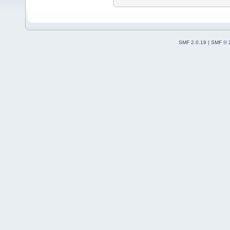
SMF 2.0.19
|
SMF © 