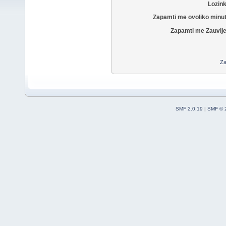
Lozin
Zapamti me ovoliko minu
Zapamti me Zauvije
Za
SMF 2.0.19
|
SMF © 