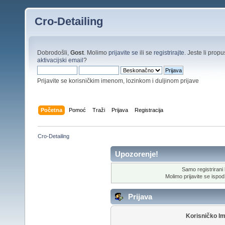
Cro-Detailing
Dobrodošli,
Gost
. Molimo
prijavite se
ili se
registrirajte
. Jeste li propus
aktivacijski email
?
Prijavite se korisničkim imenom, lozinkom i duljinom prijave
Početna
Pomoć
Traži
Prijava
Registracija
Cro-Detailing
Upozorenje!
Samo registrirani k
Molimo prijavite se ispod 
Prijava
Korisničko I