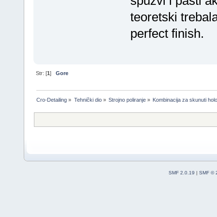
spužvi i pasti a
teoretski trebala
perfect finish.
Str: [
1
]
Gore
Cro-Detailing
»
Tehnički dio
»
Strojno poliranje
»
Kombinacija za skunuti hol
SMF 2.0.19
|
SMF © 