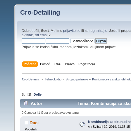
Cro-Detailing
Dobrodošli,
Gost
. Molimo
prijavite se
ili se
registrirajte
. Jeste li propus
aktivacijski email
?
Prijavite se korisničkim imenom, lozinkom i duljinom prijave
Početna
Pomoć
Traži
Prijava
Registracija
Cro-Detailing
»
Tehnički dio
»
Strojno poliranje
»
Kombinacija za skunuti hol
Str: [
1
]
Dolje
Autor
Tema: Kombinacija za skun
0 Članova i 1 Gost pregledava ovu temu.
Kombinacija za skunuti h
Daci
«
:
Svibanj 19, 2019, 11:33:15 
Početnik