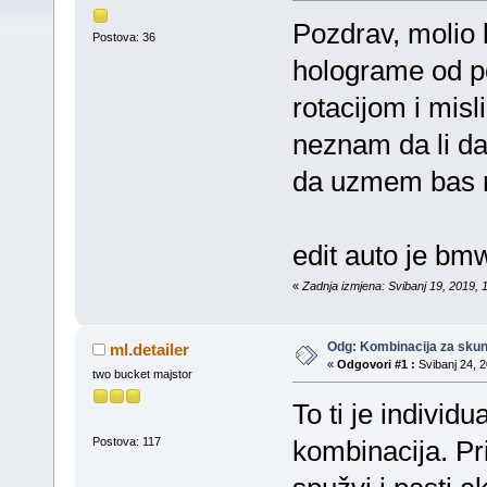
Pozdrav, molio 
Postova: 36
holograme od p
rotacijom i misl
neznam da li da
da uzmem bas 
edit auto je bm
«
Zadnja izmjena: Svibanj 19, 2019, 
Odg: Kombinacija za skun
ml.detailer
«
Odgovori #1 :
Svibanj 24, 2
two bucket majstor
To ti je individ
Postova: 117
kombinacija. Pri