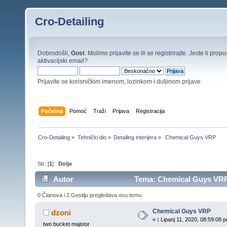
Cro-Detailing
Dobrodošli,
Gost
. Molimo
prijavite se
ili se
registrirajte
. Jeste li propus
aktivacijski email
?
Prijavite se korisničkim imenom, lozinkom i duljinom prijave
Početna
Pomoć
Traži
Prijava
Registracija
Cro-Detailing
»
Tehnički dio
»
Detailing interijera
»
 Chemical Guys VRP
Str: [
1
]
Dolje
Autor
Tema: Chemical Guys VRP 
0 Članova i 2 Gostiju pregledava ovu temu.
Chemical Guys VRP
dzoni
«
:
Lipanj 11, 2020, 08:59:08 p
two bucket majstor