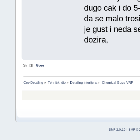
dugo cak i do 5-
da se malo trosi
je gust i neda 
dozira,
Str: [
1
]
Gore
Cro-Detailing
»
Tehnički dio
»
Detailing interijera
»
 Chemical Guys VRP
SMF 2.0.19
|
SMF © 