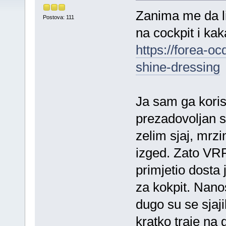
Zanima me da l
Postova: 111
na cockpit i kak
https://forea-o
shine-dressing
Ja sam ga koris
prezadovoljan sa
zelim sjaj, mrz
izged. Zato VRP
primjetio dosta 
za kokpit. Nano
dugo su se sjaji
kratko traje na 