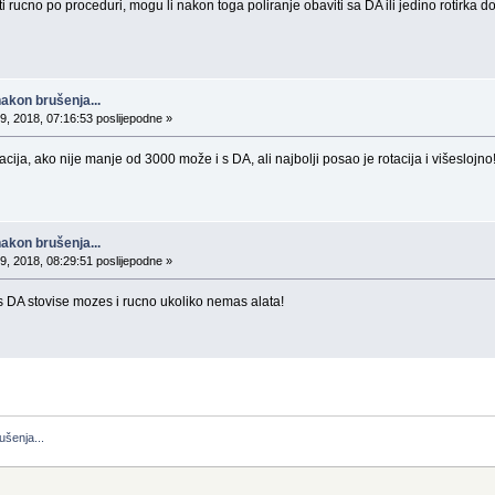
ti rucno po proceduri, mogu li nakon toga poliranje obaviti sa DA ili jedino rotirka do
nakon brušenja...
9, 2018, 07:16:53 poslijepodne »
acija, ako nije manje od 3000 može i s DA, ali najbolji posao je rotacija i višeslojn
nakon brušenja...
9, 2018, 08:29:51 poslijepodne »
 DA stovise mozes i rucno ukoliko nemas alata!
ušenja...