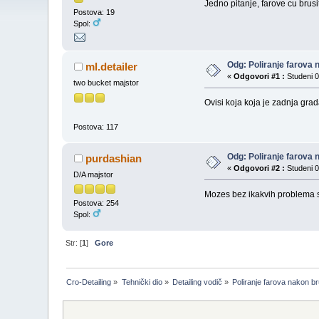
Jedno pitanje, farove cu brusi
Postova: 19
Spol:
Odg: Poliranje farova 
ml.detailer
«
Odgovori #1 :
Studeni 0
two bucket majstor
Ovisi koja koja je zadnja grad
Postova: 117
Odg: Poliranje farova 
purdashian
«
Odgovori #2 :
Studeni 0
D/A majstor
Mozes bez ikakvih problema s
Postova: 254
Spol:
Str: [
1
]
Gore
Cro-Detailing
»
Tehnički dio
»
Detailing vodič
»
Poliranje farova nakon br