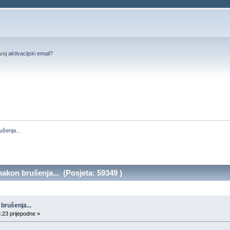
svoj
aktivacijski email
?
ušenja...
akon brušenja... (Posjeta: 59349 )
brušenja...
:23 prijepodne »