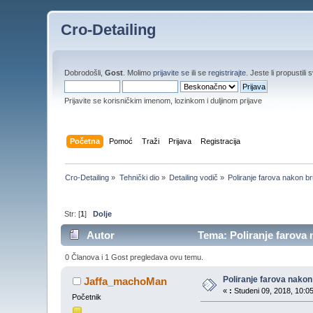
Cro-Detailing
Dobrodošli,
Gost
. Molimo
prijavite se
ili se
registrirajte
. Jeste li propustili 
Prijavite se korisničkim imenom, lozinkom i duljinom prijave
Početna
Pomoć
Traži
Prijava
Registracija
Cro-Detailing
»
Tehnički dio
»
Detailing vodič
»
Poliranje farova nakon br
Str: [
1
]
Dolje
Autor
Tema: Poliranje farova n
0 Članova i 1 Gost pregledava ovu temu.
Poliranje farova nakon 
Jaffa_machoMan
«
:
Studeni 09, 2018, 10:05
Početnik