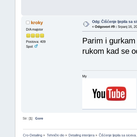
Odg: Čišćenje ljepila sa si
kroky
«
Odgovori #9 :
Srpanj 16, 20
D/A majstor
Parim i gurkam
Postova: 409
Spol:
rukom kad se od
My
Str: [
1
]
Gore
Cro-Detailing
»
Tehnički dio
»
Detailing interijera
»
Čišćenje ljepila sa siceva.