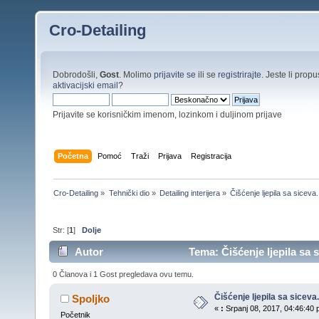
Cro-Detailing
Dobrodošli,
Gost
. Molimo
prijavite se
ili se
registrirajte
. Jeste li propus
aktivacijski email
?
Prijavite se korisničkim imenom, lozinkom i duljinom prijave
Početna
Pomoć
Traži
Prijava
Registracija
Cro-Detailing
»
Tehnički dio
»
Detailing interijera
»
Čišćenje ljepila sa siceva.
Str: [
1
]
Dolje
Autor
Tema: Čišćenje ljepila sa s
0 Članova i 1 Gost pregledava ovu temu.
Čišćenje ljepila sa siceva.
Spoljko
«
:
Srpanj 08, 2017, 04:46:40 
Početnik