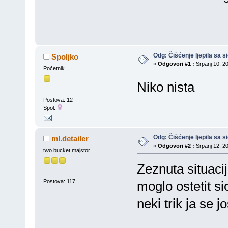
Odg: Čišćenje ljepila sa si
Spoljko
«
Odgovori #1 :
Srpanj 10, 20
Početnik
Niko nista
Postova: 12
Spol:
Odg: Čišćenje ljepila sa si
ml.detailer
«
Odgovori #2 :
Srpanj 12, 20
two bucket majstor
Zeznuta situacij
Postova: 117
moglo ostetit s
neki trik ja se