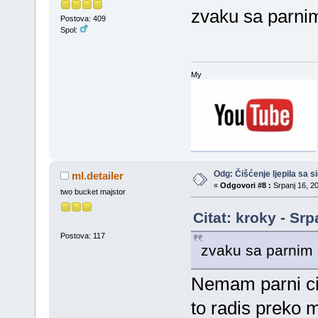
zvaku sa parnim
Postova: 409
Spol:
My
Odg: Čišćenje ljepila sa si
ml.detailer
«
Odgovori #8 :
Srpanj 16, 20
two bucket majstor
Citat: kroky - Sr
Postova: 117
zvaku sa parnim 
Nemam parni cis
to radis preko m