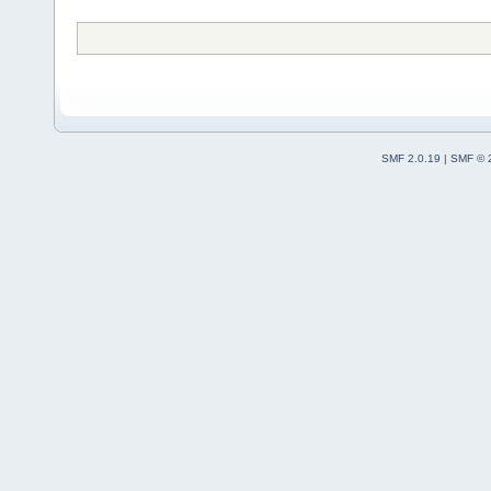
SMF 2.0.19
|
SMF © 