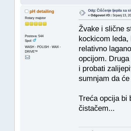
Odg: Čišćenje ljepila sa si
pH detailing
«
Odgovori #3 :
Srpanj 13, 20
Rotary majstor
Žvake i slične s
Postova: 544
kockicom leda, 
Spol:
relativno lagan
WASH - POLISH - WAX -
DRIVE™
opcijom. Druga o
i probati zalijep
sumnjam da će t
Treća opcija bi b
čistačem...