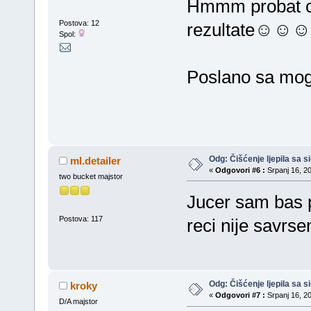
Hmmm probat cu
Postova: 12
rezultate☺☺☺
Spol:
Poslano sa mog
Odg: Čišćenje ljepila sa si
ml.detailer
«
Odgovori #6 :
Srpanj 16, 20
two bucket majstor
Jucer sam bas 
Postova: 117
reci nije savrse
Odg: Čišćenje ljepila sa si
kroky
«
Odgovori #7 :
Srpanj 16, 20
D/A majstor