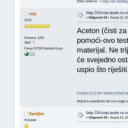
Dobro došli na -->
https://ph-detailing
Odg: Čišćenje ljepila sa si
reja
«
Odgovori #4 :
Srpanj 13, 20
OCD
Aceton (čisti za
Postova: 1251
pomoći-ovo test
Spol:
materijal. Ne tr
Forea OCD/Chemical Guys
će svejedno ostat
uspio što riješiti
FOREA-OCD.HR
i
WWW.CHEMICAL
Možeš li zamisliti što bih sve mogla 
Odg: Čišćenje ljepila sa si
Spoljko
«
Odgovori #5 :
Srpanj 15, 20
Početnik