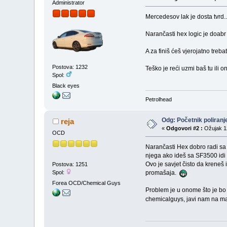
Administrator
Mercedesov lak je dosta tvrd..
Narančasti hex logic je doa
A za finiš ćeš vjerojatno trebati
Postova: 1232
Teško je reći uzmi baš tu ili 
Spol:
Black eyes
Petrolhead
Odg: Početnik poliranj
reja
«
Odgovori #2 :
Ožujak 12
OCD
Narančasti Hex dobro radi sa
njega ako ideš sa SF3500 idi na
Ovo je savjet čisto da kreneš 
Postova: 1251
Spol:
promašaja.
Forea OCD/Chemical Guys
Problem je u onome što je bo n
chemicalguys, javi nam na ma