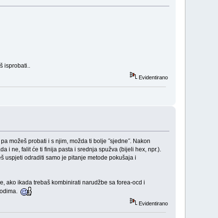
 isprobati..
Evidentirano
a možeš probati i s njim, možda ti bolje ˝sjedne˝. Nakon
ne, falit će ti finija pasta i srednja spužva (bijeli hex, npr.).
ćeš uspjeti odraditi samo je pitanje metode pokušaja i
če, ako ikada trebaš kombinirati narudžbe sa forea-ocd i
zvodima.
Evidentirano