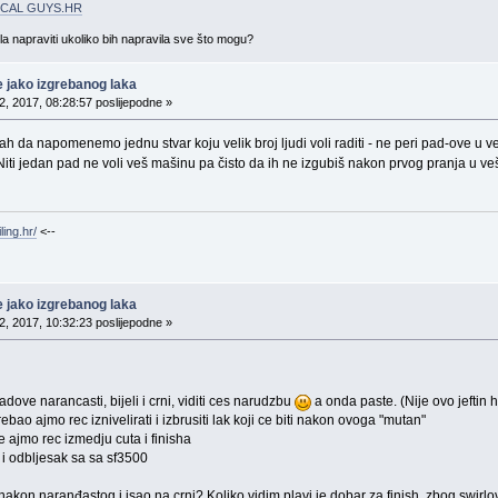
CAL GUYS.HR
gla napraviti ukoliko bih napravila sve što mogu?
e jako izgrebanog laka
, 2017, 08:28:57 poslijepodne »
h da napomenemo jednu stvar koju velik broj ljudi voli raditi - ne peri pad-ove u v
iti jedan pad ne voli veš mašinu pa čisto da ih ne izgubiš nakon prvog pranja u v
ling.hr/
<--
e jako izgrebanog laka
, 2017, 10:32:23 poslijepodne »
ove narancasti, bijeli i crni, viditi ces narudzbu
a onda paste. (Nije ovo jeftin 
rebao ajmo rec iznivelirati i izbrusiti lak koji ce biti nakon ovoga "mutan"
je ajmo rec izmedju cuta i finisha
j i odbljesak sa sa sf3500
nakon naranđastog i isao na crni? Koliko vidim plavi je dobar za finish, zbog swirl