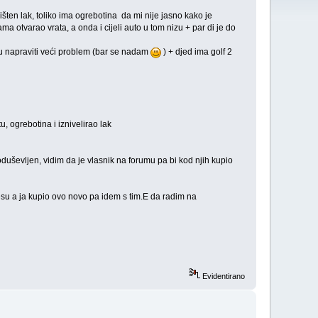
šten lak, toliko ima ogrebotina da mi nije jasno kako je
ma otvarao vrata, a onda i cijeli auto u tom nizu + par di je do
gu napraviti veći problem (bar se nadam
) + djed ima golf 2
, ogrebotina i iznivelirao lak
duševljen, vidim da je vlasnik na forumu pa bi kod njih kupio
jesu a ja kupio ovo novo pa idem s tim.E da radim na
Evidentirano