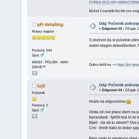
FOREA-OCD.HR
i
WWW.CHEMI
Možeš li zamisliti što bih sve mo
Odg: Početnik poliranj
pH detailing
«
Odgovori #3 :
Ožujak 12
Rotary majstor
S obzirom da si početnik odma
nekim blagim deterdžentom. N
Postova: 544
Spol:
WASH - POLISH - WAX -
Dobro došli na -->
https://ph-detai
DRIVE™
Odg: Početnik poliranj
luj0
«
Odgovori #4 :
Ožujak 12
Početnik
Hvala na odgovorima
Postova: 5
Spol:
Onda od ove place idem na pad
Naranđasti - fg400 koji bi mi t
Bijeli - sta da tu stavim? Ovo 
Crni - finish kako bi dobio sja
Reja zasto bi preskocio plavi 