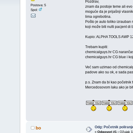
Pozdrav,
Postova: 5
znam da postoje teme ali evo 
Spol:
moguće da je prijašnji vlasnik
lima ogrebotina.
Pošto je auto toliko izrauban
koji može biti nulti pacjent di b
Kupio: ALPHA TOOLS AWP 12
Trebam kupiti:
chemicalguys.hr CG narančasti 
chemicalguys.hr CG blue i koj
Već sam uzimao od chemicalguy
padove ako su ok, e sada pa
p.s. Znam da bi kao početnik t
Mercedosovom laku ako je bi
Odg: Početnik poliranj
bo
«
Odgovori #1 :
Ožujak 11