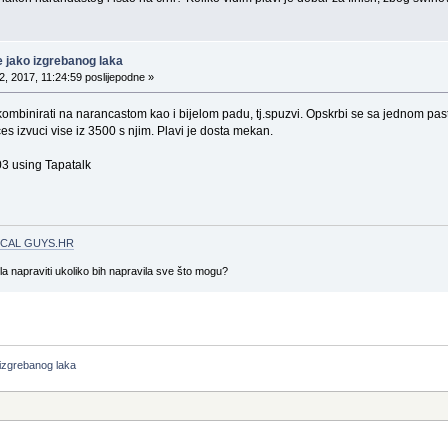
e jako izgrebanog laka
, 2017, 11:24:59 poslijepodne »
inirati na narancastom kao i bijelom padu, tj.spuzvi. Opskrbi se sa jednom pastom z
r ces izvuci vise iz 3500 s njim. Plavi je dosta mekan.
 using Tapatalk
CAL GUYS.HR
gla napraviti ukoliko bih napravila sve što mogu?
  izgrebanog laka