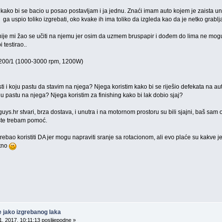
kako bi se bacio u posao postavljam i ja jednu. Znaći imam auto kojem je zaista uni
 ga uspio toliko izgrebati, oko kvake ih ima toliko da izgleda kao da je netko grablja
 nije mi žao se učiti na njemu jer osim da uzmem bruspapir i dođem do lima ne mo
i testirao..
00/1 (1000-3000 rpm, 1200W)
i koju pastu da stavim na njega? Njega koristim kako bi se riješio defekata na autu
u pastu na njega? Njega koristim za finishing kako bi lak dobio sjaj?
s.hr stvari, brza dostava, i unutra i na motornom prostoru su bili sjajni, baš sam o
ste trebam pomoć.
rebao koristiti DA jer mogu napraviti sranje sa rotacionom, ali evo plaće su kakve 
tno
e jako izgrebanog laka
, 2017, 10:11:13 poslijepodne »