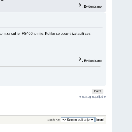
Evidentirano
a cut jer FG400 to nije. Koliko ce obaviti​ izvlaciti ces
Evidentirano
ISPIS
« natrag
naprijed »
Skoči na: