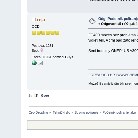
Odg: Početnik poliranj
reja
«
Odgovori #5 :
Ožujak 12
OCD
FG400 mozes bez problema komb
vidjeti tek. A crni pad zato je
Postova: 1251
Spol:
Sent from my ONEPLUS A3003
Forea OCD/Chemical Guys
FOREA-OCD.HR
i
WWW.CHEMI
Možeš li zamisliti što bih sve mo
Str: [
1
]
Gore
Cro-Detailing
»
Tehnički dio
»
Strojno poliranje
»
Početnik poliranje jako