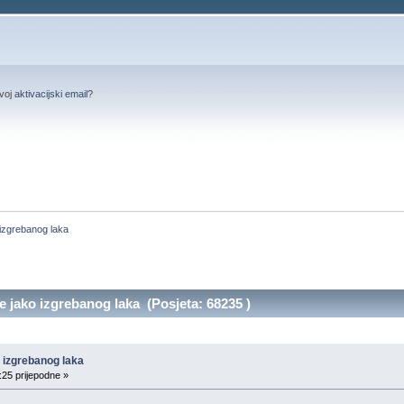
svoj
aktivacijski email
?
  izgrebanog laka
e jako izgrebanog laka (Posjeta: 68235 )
o izgrebanog laka
:25 prijepodne »