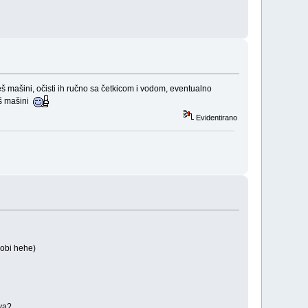
eš mašini, očisti ih ručno sa četkicom i vodom, eventualno
eš mašini
Evidentirano
hobi hehe)
ova?