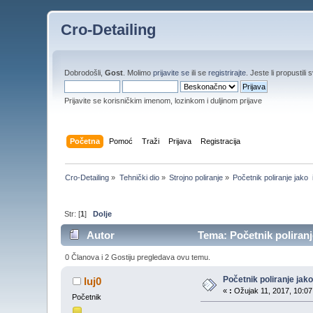
Cro-Detailing
Dobrodošli,
Gost
. Molimo
prijavite se
ili se
registrirajte
. Jeste li propustili 
Prijavite se korisničkim imenom, lozinkom i duljinom prijave
Početna
Pomoć
Traži
Prijava
Registracija
Cro-Detailing
»
Tehnički dio
»
Strojno poliranje
»
Početnik poliranje jako
Str: [
1
]
Dolje
Autor
Tema: Početnik poliranj
0 Članova i 2 Gostiju pregledava ovu temu.
Početnik poliranje jak
luj0
«
:
Ožujak 11, 2017, 10:07
Početnik