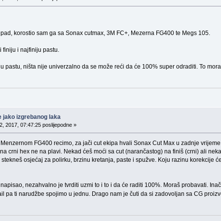
br pad, korostio sam ga sa Sonax cutmax, 3M FC+, Mezerna FG400 te Megs 105.
 finiju i najfiniju pastu.
onu pastu, ništa nije univerzalno da se može reći da će 100% super odraditi. To moraš
e jako izgrebanog laka
, 2017, 07:47:25 poslijepodne »
 Menzernom FG400 recimo, za jači cut ekipa hvali Sonax Cut Max u zadnje vrijeme p
 crni hex ne na plavi. Nekad ćeš moći sa cut (narančastog) na finiš (crni) ali nekada i 
i stekneš osjećaj za polirku, brzinu kretanja, paste i spužve. Koju razinu korekcije 
apisao, nezahvalno je tvrditi uzmi to i to i da će raditi 100%. Moraš probavati. Ina
il pa ti narudžbe spojimo u jednu. Drago nam je čuti da si zadovoljan sa CG proi