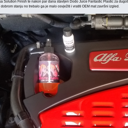
 Solution Finish te nakon par dana stavljen Dodo Juice Fantastic Plastic za dugotr
o dobrom stanju no trebalo ga je malo osvježiti i vratiti OEM mat završni izgled.