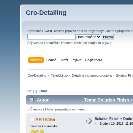
Cro-Detailing
Dobrodošli,
Gost
. Molimo
prijavite se
ili se
registrirajte
. Jeste li propustili 
Prijavite se korisničkim imenom, lozinkom i duljinom prijave
Početna
Pomoć
Traži
Prijava
Registracija
Cro-Detailing
»
Tehnički dio
»
Detailing motornog prostora
»
Solution Fin
Str: [
1
]
Dolje
Autor
Tema: Solution Finish +
0 Članova i 1 Gost pregledava ovu temu.
Solution Finish + Dodo
ARTB155
«
:
Studeni 10, 2018, 11:10
two bucket majstor