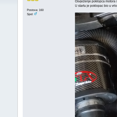
Osvježenje poklopca motora sa
U startu je poklopac bio u vrl
Postova: 160
Spol: