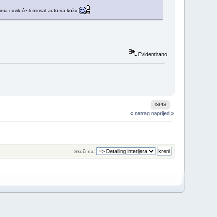
ma i uvik će ti mirisat auto na kožu
Evidentirano
ISPIS
« natrag
naprijed »
Skoči na: