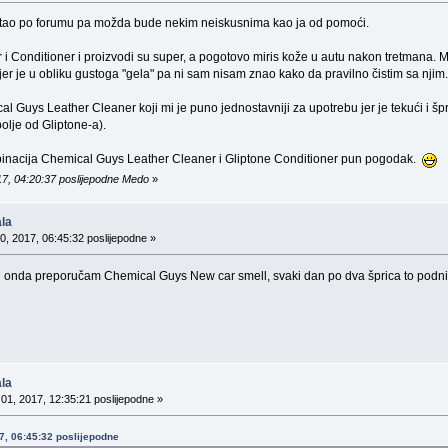
istao po forumu pa možda bude nekim neiskusnima kao ja od pomoći.
r i Conditioner i proizvodi su super, a pogotovo miris kože u autu nakon tretman
jer je u obliku gustoga "gela" pa ni sam nisam znao kako da pravilno čistim sa njim.
 Guys Leather Cleaner koji mi je puno jednostavniji za upotrebu jer je tekući i 
bolje od Gliptone-a).
inacija Chemical Guys Leather Cleaner i Gliptone Conditioner pun pogodak.
17, 04:20:37 poslijepodne Medo
»
la
0, 2017, 06:45:32 poslijepodne »
tu onda preporučam Chemical Guys New car smell, svaki dan po dva šprica to podnim 
la
01, 2017, 12:35:21 poslijepodne »
17, 06:45:32 poslijepodne