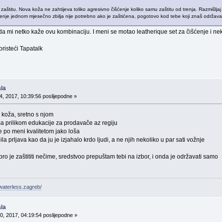
zaštitu. Nova koža ne zahtijeva toliko agresivno čišćenje koliko samu zaštitu od trenja. Razmišljaj
ćenje jednom mjesečno zbilja nije potrebno ako je zaštićena, pogotovo kod tebe koji znaš održavati 
 mi netko kaže ovu kombinaciju. I meni se motao leatherique set za čišćenje i ne
isteći Tapatalk
la
, 2017, 10:39:56 poslijepodne »
 koža, sretno s njom
ima prilikom edukacije za prodavače az regiju
 je po meni kvalitetom jako loša
a prljava kao da ju je izjahalo krdo ljudi, a ne njih nekoliko u par sati vožnje
o je zaštititi nečime, sredstvoo prepuštam tebi na izbor, i onda je održavati samo
waterless.zagreb/
la
0, 2017, 04:19:54 poslijepodne »