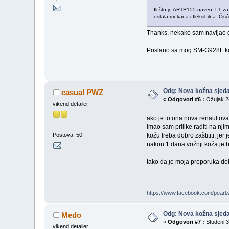
Ili što je ARTB155 naveo, L1 za 
ostala mekana i fleksibilna. Čiš
Thanks, nekako sam navijao da
Poslano sa mog SM-G928F kor
Odg: Nova kožna sjeda
casual PWZ
«
Odgovori #6 :
Ožujak 24
vikend detailer
ako je to ona nova renaultova
imao sam prilike raditi na nj
kožu treba dobro zaštititi, jer
Postova: 50
nakon 1 dana vožnji koža je bil
tako da je moja preporuka dobr
https://www.facebook.com/pearl.
Odg: Nova kožna sjeda
Medo
«
Odgovori #7 :
Studeni 3
vikend detailer