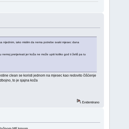
 sa nijednim, iako mislim da nema potrebe svaki mjesec dana
 nemoj pretjerivati jer koža ne može upiti koliko god ti želiš pa tu
estine clean se koristi jednom na mjesec kao redovito čišćenje
odbojno, to je sjajna koža
Evidentirano
, vlažnom MF krpom.