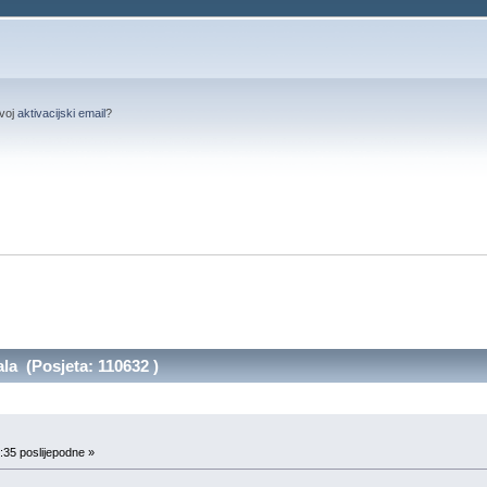
svoj
aktivacijski email
?
a (Posjeta: 110632 )
:35 poslijepodne »