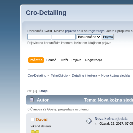
Cro-Detailing
Dobrodošli,
Gost
. Molimo
prijavite se
ili se
registrirajte
. Jeste li propustili 
Prijavite se korisničkim imenom, lozinkom i duljinom prijave
Početna
Pomoć
Traži
Prijava
Registracija
Cro-Detailing
»
Tehnički dio
»
Detailing interijera
»
Nova kožna sjedala 
Str: [
1
]
Dolje
Autor
Tema: Nova kožna sjedal
0 Članova i 2 Gostiju pregledava ovu temu.
Nova kožna sjedala
David
«
:
Ožujak 23, 2017, 07:05
vikend detailer