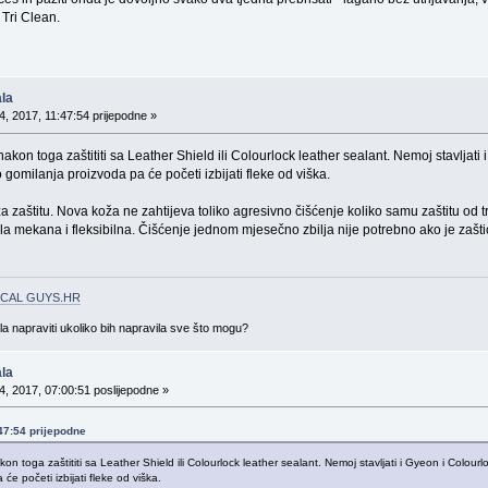
Tri Clean.
la
, 2017, 11:47:54 prijepodne »
nakon toga zaštititi sa Leather Shield ili Colourlock leather sealant. Nemoj stavljat
 gomilanja proizvoda pa će početi izbijati fleke od viška.
a zaštitu. Nova koža ne zahtijeva toliko agresivno čišćenje koliko samu zaštitu od tr
la mekana i fleksibilna. Čišćenje jednom mjesečno zbilja nije potrebno ako je zaštić
CAL GUYS.HR
gla napraviti ukoliko bih napravila sve što mogu?
la
, 2017, 07:00:51 poslijepodne »
:47:54 prijepodne
kon toga zaštititi sa Leather Shield ili Colourlock leather sealant. Nemoj stavljati i Gyeon i Colour
će početi izbijati fleke od viška.