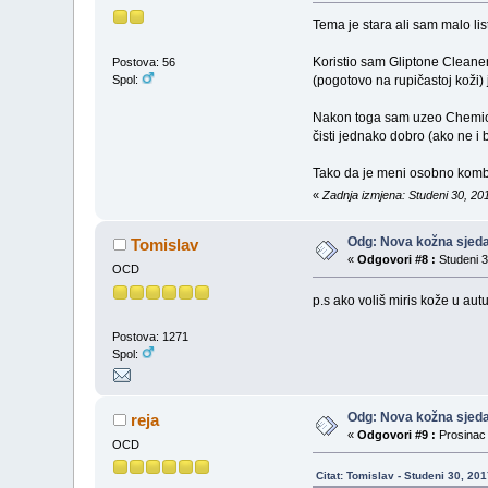
Tema je stara ali sam malo l
Koristio sam Gliptone Cleane
Postova: 56
Spol:
(pogotovo na rupičastoj koži) 
Nakon toga sam uzeo Chemical
čisti jednako dobro (ako ne i 
Tako da je meni osobno komb
«
Zadnja izmjena: Studeni 30, 20
Odg: Nova kožna sjeda
Tomislav
«
Odgovori #8 :
Studeni 3
OCD
p.s ako voliš miris kože u au
Postova: 1271
Spol:
Odg: Nova kožna sjeda
reja
«
Odgovori #9 :
Prosinac 
OCD
Citat: Tomislav - Studeni 30, 20