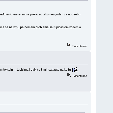
a. Međutim Cleaner mi se pokazao jako nezgodan za upotrebu
šprica se na krpu pa nemam problema sa rupičastom kožem a
Evidentirano
tekstilnim tepisima i uvik će ti mirisat auto na kožu
Evidentirano