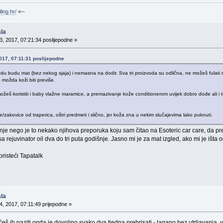
ling.hr/
<--
la
, 2017, 07:21:34 poslijepodne »
2017, 07:11:31 poslijepodne
du budu mat (bez nekog sjaja) i nemasna na dodir. Sva tri proizvoda su odlična, ne možeš fulati
to možda koži biti previše.
možeš koristiti i baby vlažne maramice, a premazivanje kože conditionerom uvijek dobro dođe ali i tu
e/zakovice od traperica, oštri predmeti i slično, jer koža zna u nekim slučajevima lako puknuti.
nje nego je to nekako njihova preporuka koju sam čitao na Esoteric car care, da pr
a rejuvinator oil dva do tri puta godišnje. Jasno mi je za mat izgled, ako mi je išta 
isteći Tapatalk
la
, 2017, 07:11:49 prijepodne »
 ćeš ih paziti onda je dovoljno svako dva tjedna prebrisati - lagano bez utrljavanja