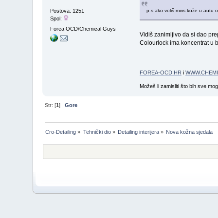
Postova: 1251
p.s ako voliš miris kože u autu
Spol:
Forea OCD/Chemical Guys
Vidiš zanimljivo da si dao pr
Colourlock ima koncentrat u bo
FOREA-OCD.HR
i
WWW.CHEMI
Možeš li zamisliti što bih sve mo
Str: [
1
]
Gore
Cro-Detailing
»
Tehnički dio
»
Detailing interijera
»
Nova kožna sjedala 