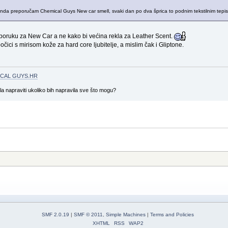
 onda preporučam Chemical Guys New car smell, svaki dan po dva šprica to podnim tekstilnim tepisi
eporuku za New Car a ne kako bi većina rekla za Leather Scent.
čici s mirisom kože za hard core ljubitelje, a mislim čak i Gliptone.
CAL GUYS.HR
gla napraviti ukoliko bih napravila sve što mogu?
SMF 2.0.19
|
SMF © 2011
,
Simple Machines
|
Terms and Policies
XHTML
RSS
WAP2