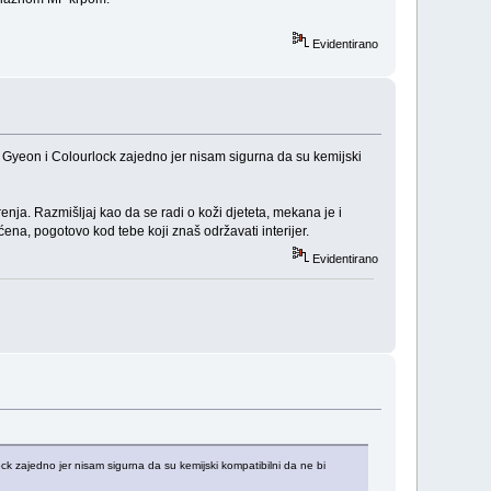
Evidentirano
i i Gyeon i Colourlock zajedno jer nisam sigurna da su kemijski
enja. Razmišljaj kao da se radi o koži djeteta, mekana je i
ena, pogotovo kod tebe koji znaš održavati interijer.
Evidentirano
lock zajedno jer nisam sigurna da su kemijski kompatibilni da ne bi