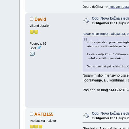
Dobro došli na -->
https://ph-detai
Odg: Nova kožna sjeda
David
«
Odgovori #2 :
Ožujak 23
vikend detailer
Citat: pH detailing - Ožujak 23, 
Kožna sjedala u prirodnom izgle
Postova: 65
intenzivno čistiti sjedala jer će 
Spol:
Za sitne mrlje i "brzo" čišćenje 
možeš stvoriti kontra efekt...
Ono što trebaš pripaziti su kopč
Nisam mislio intenzivno čišće
i održavanje, a u kombinaciji s
Poslano sa mog SM-G928F kor
Odg: Nova kožna sjeda
ARTB155
«
Odgovori #3 :
Ožujak 24
two bucket majstor
Gtechniq L1 za zaštitu, a ako