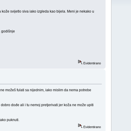
ože svijetlo siva iako izgleda kao bijela. Meni je nekako u
a godišnje
Evidentirano
 ne možeš fulati sa nijednim, iako mislim da nema potrebe
dobro dođe ali i tu nemoj pretjerivati jer koža ne može upiti
lako puknuti.
Evidentirano