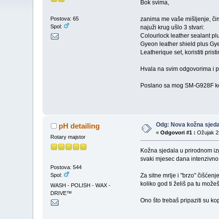
Bok svima,
zanima me vaše mišljenje, čim
Postova: 65
Spol:
najuži krug ušlo 3 stvari:
Colourlock leather sealant pl
Gyeon leather shield plus Gy
Leatherique set, koristiti pri
Hvala na svim odgovorima i 
Poslano sa mog SM-G928F kor
Odg: Nova kožna sjeda
pH detailing
«
Odgovori #1 :
Ožujak 23
Rotary majstor
Kožna sjedala u prirodnom izg
svaki mjesec dana intenzivno či
Postova: 544
Spol:
Za sitne mrlje i "brzo" čišćen
koliko god ti želiš pa tu možeš 
WASH - POLISH - WAX -
DRIVE™
Ono što trebaš pripaziti su ko