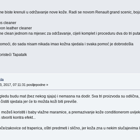
e biste krenuli u održavanje nove kože. Radi se novom Renault grand scenic, boja k
us cleaner
eon leather cleaner
stine clean jednom na mjesec za održavanje, cijeli komplet i proceduru dva do tri put
pomoći, do sada nisam nikada imao kožna sjedala i svaka pomoć je dobrodošla
isteći Tapatalk
la
, 2017, 07:11:31 poslijepodne »
ledu budu mat (bez nekog sjaja) i nemasna na dodir. Sva tri proizvoda su odlična,
stiti sjedala jer će to možda koži biti previše.
je možeš koristiti i baby vlažne maramice, a premazivanje kože conditionerom uvijek 
stvoriti kontra efekt...
pče/zakovice od traperica, oštri predmeti i slično, jer koža zna u nekim slučajevima 