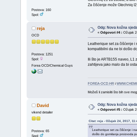
Za čišćenje može Gtechniq I2 
Postova: 160
Spol:
Odg: Nova kožna sjeda
reja
«
Odgovori #4 :
Ožujak 24
OCD
Leatherique set za čišćenje i 
kompatibilni da ne bi došlo do
Postova: 1251
Spol:
Ili što je ARTB155 naveo, L1 z
zahtijeva jako malo da bi osta
Forea OCD/Chemical Guys
FOREA-OCD.HR
i
WWW.CHEMI
Možeš li zamisliti što bih sve mo
Odg: Nova kožna sjeda
David
«
Odgovori #5 :
Ožujak 24
vikend detailer
Citat: reja - Ožujak 24, 2017, 11
Leatherique set za čišćenje i na
Postova: 65
došlo do gomilanja proizvoda pa 
Spol: