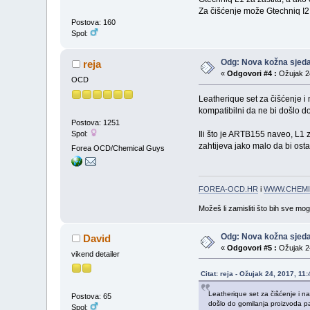
Za čišćenje može Gtechniq I2 
Postova: 160
Spol:
Odg: Nova kožna sjeda
reja
«
Odgovori #4 :
Ožujak 24
OCD
Leatherique set za čišćenje i 
kompatibilni da ne bi došlo do
Postova: 1251
Spol:
Ili što je ARTB155 naveo, L1 z
zahtijeva jako malo da bi osta
Forea OCD/Chemical Guys
FOREA-OCD.HR
i
WWW.CHEMI
Možeš li zamisliti što bih sve mo
Odg: Nova kožna sjeda
David
«
Odgovori #5 :
Ožujak 24
vikend detailer
Citat: reja - Ožujak 24, 2017, 11
Leatherique set za čišćenje i na
Postova: 65
došlo do gomilanja proizvoda pa 
Spol: