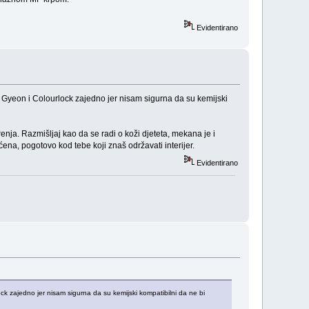
Evidentirano
i i Gyeon i Colourlock zajedno jer nisam sigurna da su kemijski
enja. Razmišljaj kao da se radi o koži djeteta, mekana je i
ena, pogotovo kod tebe koji znaš održavati interijer.
Evidentirano
lock zajedno jer nisam sigurna da su kemijski kompatibilni da ne bi