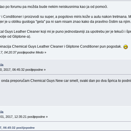
istao po forumu pa možda bude nekim neiskusnima kao ja od pomoći.
r i Conditioner i proizvodi su super, a pogotovo miris kože u autu nakon tretman
jer je u obliku gustoga "gela" pa ni sam nisam znao kako da pravilno čistim sa njim.
 Guys Leather Cleaner koji mi je puno jednostavniji za upotrebu jer je tekući i 
bolje od Gliptone-a).
inacija Chemical Guys Leather Cleaner i Gliptone Conditioner pun pogodak.
17, 04:20:37 poslijepodne Medo
»
la
0, 2017, 06:45:32 poslijepodne »
tu onda preporučam Chemical Guys New car smell, svaki dan po dva šprica to podnim 
la
01, 2017, 12:35:21 poslijepodne »
17, 06:45:32 poslijepodne