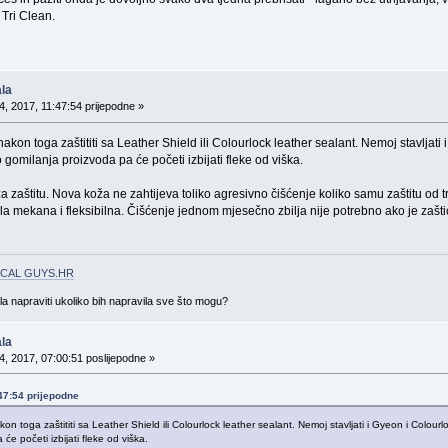
Tri Clean.
la
, 2017, 11:47:54 prijepodne »
nakon toga zaštititi sa Leather Shield ili Colourlock leather sealant. Nemoj stavljat
 gomilanja proizvoda pa će početi izbijati fleke od viška.
a zaštitu. Nova koža ne zahtijeva toliko agresivno čišćenje koliko samu zaštitu od tr
la mekana i fleksibilna. Čišćenje jednom mjesečno zbilja nije potrebno ako je zaštić
CAL GUYS.HR
gla napraviti ukoliko bih napravila sve što mogu?
la
, 2017, 07:00:51 poslijepodne »
:47:54 prijepodne
kon toga zaštititi sa Leather Shield ili Colourlock leather sealant. Nemoj stavljati i Gyeon i Colour
će početi izbijati fleke od viška.