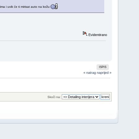
ma i uvik će ti mirisat auto na kožu
Evidentirano
ISPIS
« natrag
naprijed »
Skoči na: