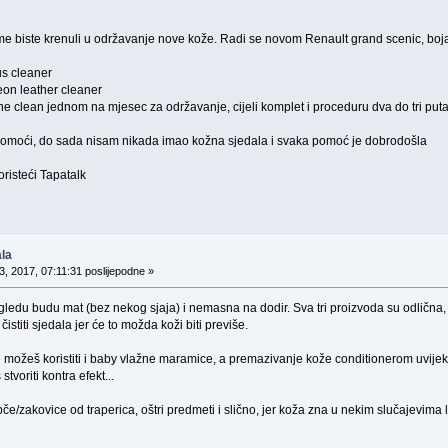
e biste krenuli u održavanje nove kože. Radi se novom Renault grand scenic, boja k
us cleaner
eon leather cleaner
stine clean jednom na mjesec za održavanje, cijeli komplet i proceduru dva do tri put
pomoći, do sada nisam nikada imao kožna sjedala i svaka pomoć je dobrodošla
isteći Tapatalk
la
, 2017, 07:11:31 poslijepodne »
ledu budu mat (bez nekog sjaja) i nemasna na dodir. Sva tri proizvoda su odlična,
stiti sjedala jer će to možda koži biti previše.
je možeš koristiti i baby vlažne maramice, a premazivanje kože conditionerom uvijek 
stvoriti kontra efekt...
pče/zakovice od traperica, oštri predmeti i slično, jer koža zna u nekim slučajevima 