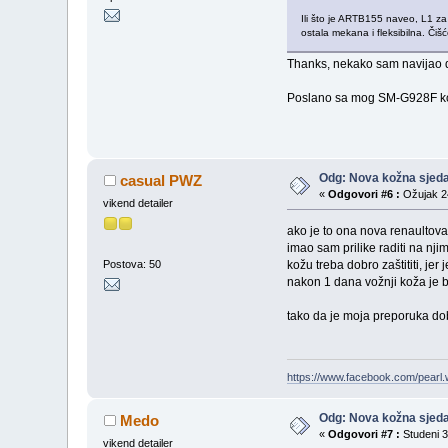
Ili što je ARTB155 naveo, L1 za 
ostala mekana i fleksibilna. Čiš
Thanks, nekako sam navijao da
Poslano sa mog SM-G928F kor
Odg: Nova kožna sjeda
casual PWZ
«
Odgovori #6 :
Ožujak 24
vikend detailer
ako je to ona nova renaultova
imao sam prilike raditi na nj
kožu treba dobro zaštititi, jer
Postova: 50
nakon 1 dana vožnji koža je bil
tako da je moja preporuka dobr
https://www.facebook.com/pearl.
Odg: Nova kožna sjeda
Medo
«
Odgovori #7 :
Studeni 3
vikend detailer