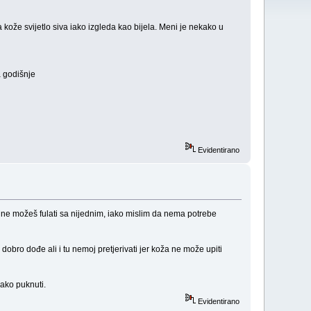
ože svijetlo siva iako izgleda kao bijela. Meni je nekako u
a godišnje
Evidentirano
 ne možeš fulati sa nijednim, iako mislim da nema potrebe
dobro dođe ali i tu nemoj pretjerivati jer koža ne može upiti
lako puknuti.
Evidentirano