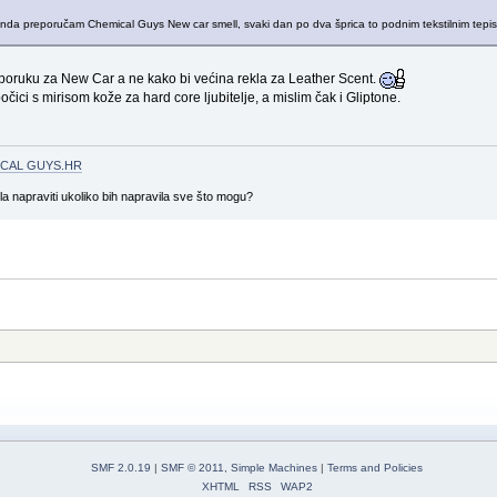
 onda preporučam Chemical Guys New car smell, svaki dan po dva šprica to podnim tekstilnim tepisi
eporuku za New Car a ne kako bi većina rekla za Leather Scent.
čici s mirisom kože za hard core ljubitelje, a mislim čak i Gliptone.
CAL GUYS.HR
gla napraviti ukoliko bih napravila sve što mogu?
SMF 2.0.19
|
SMF © 2011
,
Simple Machines
|
Terms and Policies
XHTML
RSS
WAP2