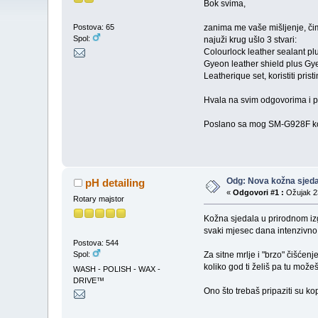
Bok svima,
zanima me vaše mišljenje, čim
Postova: 65
Spol:
najuži krug ušlo 3 stvari:
Colourlock leather sealant pl
Gyeon leather shield plus Gy
Leatherique set, koristiti pri
Hvala na svim odgovorima i 
Poslano sa mog SM-G928F kor
Odg: Nova kožna sjeda
pH detailing
«
Odgovori #1 :
Ožujak 23
Rotary majstor
Kožna sjedala u prirodnom izg
svaki mjesec dana intenzivno či
Postova: 544
Spol:
Za sitne mrlje i "brzo" čišćen
koliko god ti želiš pa tu možeš 
WASH - POLISH - WAX -
DRIVE™
Ono što trebaš pripaziti su ko