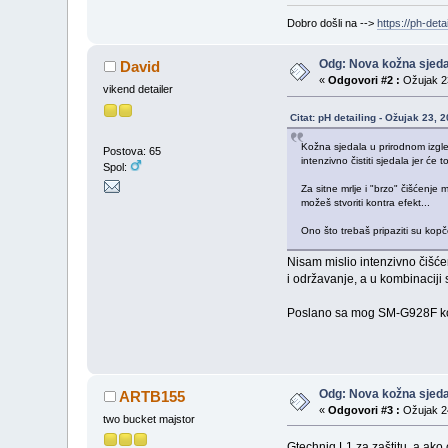
Dobro došli na -->
https://ph-detai
Odg: Nova kožna sjeda
David
«
Odgovori #2 :
Ožujak 23
vikend detailer
Citat: pH detailing - Ožujak 23, 
Kožna sjedala u prirodnom izgle
Postova: 65
intenzivno čistiti sjedala jer će 
Spol:
Za sitne mrlje i "brzo" čišćenje 
možeš stvoriti kontra efekt...
Ono što trebaš pripaziti su kopč
Nisam mislio intenzivno čišće
i održavanje, a u kombinaciji s
Poslano sa mog SM-G928F kor
Odg: Nova kožna sjeda
ARTB155
«
Odgovori #3 :
Ožujak 24
two bucket majstor
Gtechniq L1 za zaštitu, a ako