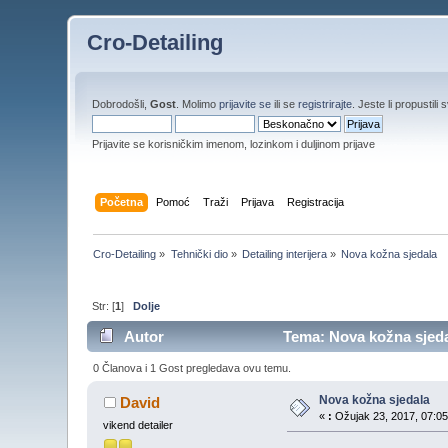
Cro-Detailing
Dobrodošli,
Gost
. Molimo
prijavite se
ili se
registrirajte
. Jeste li propustili 
Prijavite se korisničkim imenom, lozinkom i duljinom prijave
Početna
Pomoć
Traži
Prijava
Registracija
Cro-Detailing
»
Tehnički dio
»
Detailing interijera
»
Nova kožna sjedala 
Str: [
1
]
Dolje
Autor
Tema: Nova kožna sjedal
0 Članova i 1 Gost pregledava ovu temu.
Nova kožna sjedala
David
«
:
Ožujak 23, 2017, 07:05
vikend detailer