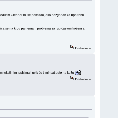
a. Međutim Cleaner mi se pokazao jako nezgodan za upotrebu
šprica se na krpu pa nemam problema sa rupičastom kožem a
Evidentirano
tekstilnim tepisima i uvik će ti mirisat auto na kožu
Evidentirano