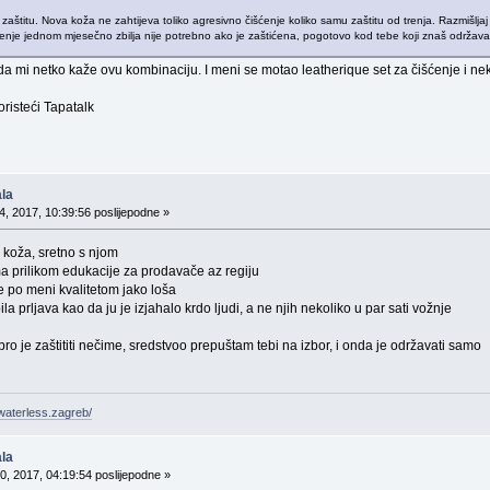
zaštitu. Nova koža ne zahtijeva toliko agresivno čišćenje koliko samu zaštitu od trenja. Razmišljaj
ćenje jednom mjesečno zbilja nije potrebno ako je zaštićena, pogotovo kod tebe koji znaš održavati 
 mi netko kaže ovu kombinaciju. I meni se motao leatherique set za čišćenje i ne
isteći Tapatalk
la
, 2017, 10:39:56 poslijepodne »
 koža, sretno s njom
ima prilikom edukacije za prodavače az regiju
 je po meni kvalitetom jako loša
a prljava kao da ju je izjahalo krdo ljudi, a ne njih nekoliko u par sati vožnje
o je zaštititi nečime, sredstvoo prepuštam tebi na izbor, i onda je održavati samo
waterless.zagreb/
la
0, 2017, 04:19:54 poslijepodne »