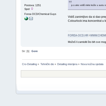
Postova: 1251
p.s ako voliš miris kože u autu
Spol:
Forea OCD/Chemical Guys
Vidiš zanimljivo da si dao pr
Colourlock ima koncentrat u bo
FOREA-OCD.HR
i
WWW.CHEMI
Možeš li zamisliti što bih sve mo
Str: [
1
]
Gore
Cro-Detailing
»
Tehnički dio
»
Detailing interijera
»
Nova kožna sjedala 