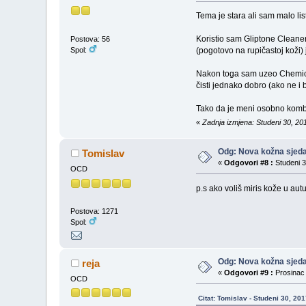
Tema je stara ali sam malo l
Koristio sam Gliptone Cleane
Postova: 56
Spol:
(pogotovo na rupičastoj koži) 
Nakon toga sam uzeo Chemical
čisti jednako dobro (ako ne i 
Tako da je meni osobno komb
«
Zadnja izmjena: Studeni 30, 20
Odg: Nova kožna sjeda
Tomislav
«
Odgovori #8 :
Studeni 3
OCD
p.s ako voliš miris kože u au
Postova: 1271
Spol:
Odg: Nova kožna sjeda
reja
«
Odgovori #9 :
Prosinac 
OCD
Citat: Tomislav - Studeni 30, 20