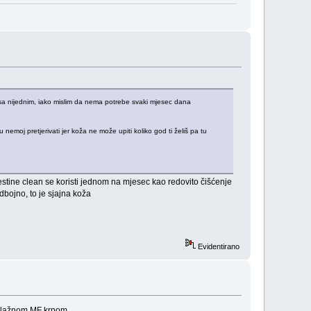
 sa nijednim, iako mislim da nema potrebe svaki mjesec dana
 nemoj pretjerivati jer koža ne može upiti koliko god ti želiš pa tu
estine clean se koristi jednom na mjesec kao redovito čišćenje
odbojno, to je sjajna koža
Evidentirano
, vlažnom MF krpom.