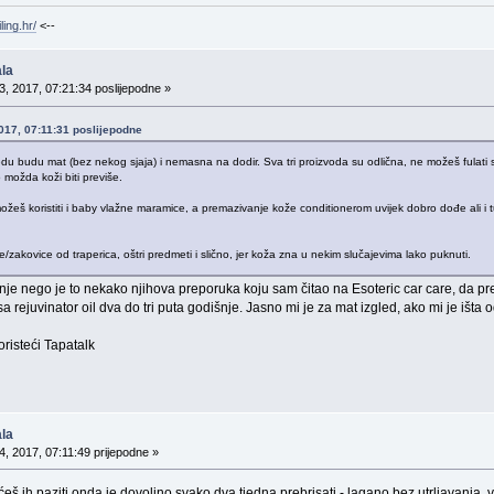
ling.hr/
<--
la
, 2017, 07:21:34 poslijepodne »
2017, 07:11:31 poslijepodne
du budu mat (bez nekog sjaja) i nemasna na dodir. Sva tri proizvoda su odlična, ne možeš fulati
to možda koži biti previše.
možeš koristiti i baby vlažne maramice, a premazivanje kože conditionerom uvijek dobro dođe ali i tu
e/zakovice od traperica, oštri predmeti i slično, jer koža zna u nekim slučajevima lako puknuti.
nje nego je to nekako njihova preporuka koju sam čitao na Esoteric car care, da pr
a rejuvinator oil dva do tri puta godišnje. Jasno mi je za mat izgled, ako mi je išta 
isteći Tapatalk
la
, 2017, 07:11:49 prijepodne »
 ćeš ih paziti onda je dovoljno svako dva tjedna prebrisati - lagano bez utrljavanja