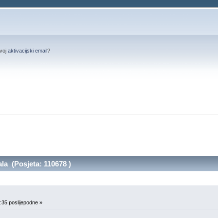
svoj
aktivacijski email
?
a (Posjeta: 110678 )
:35 poslijepodne »