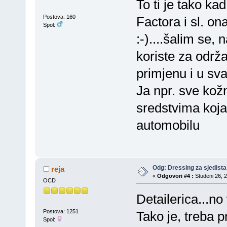
To ti je tako kad
Postova: 160
Factora i sl. o
Spol:
:-)....šalim se,
koriste za održ
primjenu i u sv
Ja npr. sve kožn
sredstvima koja
automobilu
Odg: Dressing za sjedista
reja
«
Odgovori #4 :
Studeni 26, 2
OCD
Detailerica...n
Postova: 1251
Tako je, treba pr
Spol: