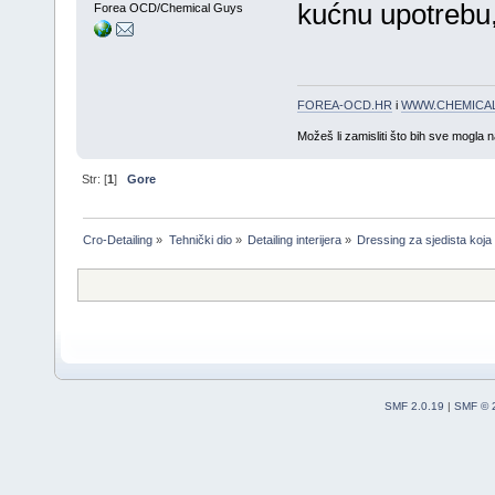
kućnu upotrebu,
Forea OCD/Chemical Guys
FOREA-OCD.HR
i
WWW.CHEMICAL
Možeš li zamisliti što bih sve mogla 
Str: [
1
]
Gore
Cro-Detailing
»
Tehnički dio
»
Detailing interijera
»
Dressing za sjedista koja
SMF 2.0.19
|
SMF © 