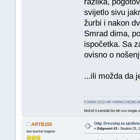
razlika, pogotov
svijetlo sivu j
žurbi i nakon dv
Smrad dima, po
ispočetka. Sa z
ovisno o nošenj
...ili možda da 
FOREA-OCD.HR
i
WWW.CHEMICAL
Možeš li zamisliti što bih sve mogla 
Odg: Dressing za sjedista
ARTB155
«
Odgovori #3 :
Studeni 25, 2
two bucket majstor