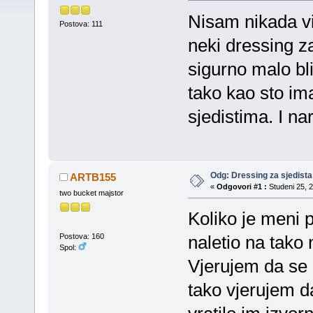
Nisam nikada vid
Postova: 111
neki dressing z
sigurno malo bli
tako kao sto im
sjedistima. I n
Odg: Dressing za sjedista
ARTB155
«
Odgovori #1 :
Studeni 25, 2
two bucket majstor
Koliko je meni 
Postova: 160
naletio na tako n
Spol:
Vjerujem da se 
tako vjerujem da