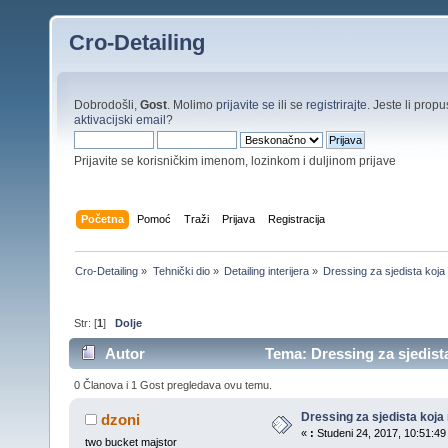
Cro-Detailing
Dobrodošli,
Gost
. Molimo
prijavite se
ili se
registrirajte
. Jeste li propus
aktivacijski email
?
Prijavite se korisničkim imenom, lozinkom i duljinom prijave
Početna
Pomoć
Traži
Prijava
Registracija
Cro-Detailing
»
Tehnički dio
»
Detailing interijera
»
Dressing za sjedista koja
Str: [
1
]
Dolje
Autor
Tema: Dressing za sjedista
0 Članova i 1 Gost pregledava ovu temu.
Dressing za sjedista koja
dzoni
«
:
Studeni 24, 2017, 10:51:49
two bucket majstor