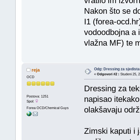
vratilo im izvor
Nakon što se do
I1 (forea-ocd.hr
vodoodbojna a i
vlažna MF) te 
Odg: Dressing za sjedista
reja
«
Odgovori #2 :
Studeni 25, 2
OCD
Dressing za teks
Postova: 1251
napisao itekako
Spol:
olakšavaju održav
Forea OCD/Chemical Guys
Zimski kaputi i 