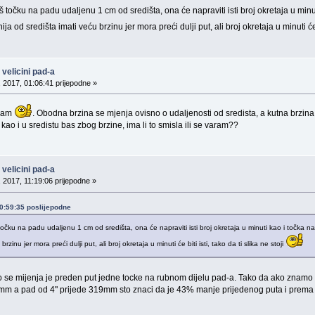
očku na padu udaljenu 1 cm od središta, ona će napraviti isti broj okretaja u minuti
ja od središta imati veću brzinu jer mora preći dulji put, ali broj okretaja u minuti će bi
velicini pad-a
, 2017, 01:06:41 prijepodne »
 sam
. Obodna brzina se mjenja ovisno o udaljenosti od sredista, a kutna brzina 
 kao i u sredistu bas zbog brzine, ima li to smisla ili se varam??
velicini pad-a
, 2017, 11:19:06 prijepodne »
 10:59:35 poslijepodne
ku na padu udaljenu 1 cm od središta, ona će napraviti isti broj okretaja u minuti kao i točka na 
rzinu jer mora preći dulji put, ali broj okretaja u minuti će biti isti, tako da ti slika ne stoji
to se mijenja je preden put jedne tocke na rubnom dijelu pad-a. Tako da ako znamo
8mm a pad od 4" prijede 319mm sto znaci da je 43% manje prijedenog puta i prema 