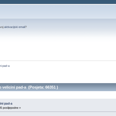
svoj
aktivacijski email
?
ni pad-a
velicini pad-a (Posjeta: 66351 )
ini pad-a
35 poslijepodne »