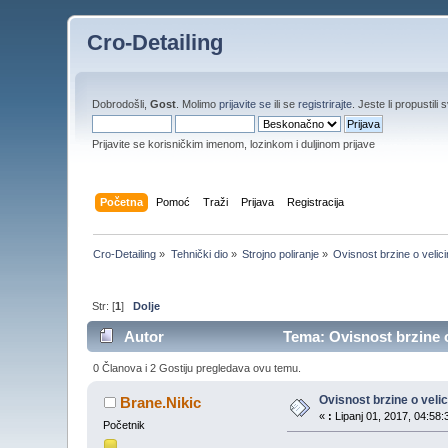
Cro-Detailing
Dobrodošli,
Gost
. Molimo
prijavite se
ili se
registrirajte
. Jeste li propustili 
Prijavite se korisničkim imenom, lozinkom i duljinom prijave
Početna
Pomoć
Traži
Prijava
Registracija
Cro-Detailing
»
Tehnički dio
»
Strojno poliranje
»
Ovisnost brzine o velici
Str: [
1
]
Dolje
Autor
Tema: Ovisnost brzine o 
0 Članova i 2 Gostiju pregledava ovu temu.
Ovisnost brzine o velic
Brane.Nikic
«
:
Lipanj 01, 2017, 04:58:
Početnik