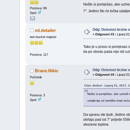
Nešto si pomješao, ako uzmeš t
Postova: 89
7". Jedino što će točka udaljeni
Spol:
Odg: Ovisnost brzine o 
ml.detailer
«
Odgovori #3 :
Lipanj 02
two bucket majstor
Tako je u pravu si pomjesao
da po obodu pada nije isti cut
Postova: 117
Odg: Ovisnost brzine o 
Brane.Nikic
«
Odgovori #4 :
Lipanj 02
Početnik
Citat: dmikul - Lipanj 01, 2017,
Nešto si pomješao, ako uzmeš toč
Postova: 3
Spol:
udaljenija od središta imati veću b
Da upravu ste ljudi. Jedino s
obrtaju pad od 7" prijede 55
stvorene topline.