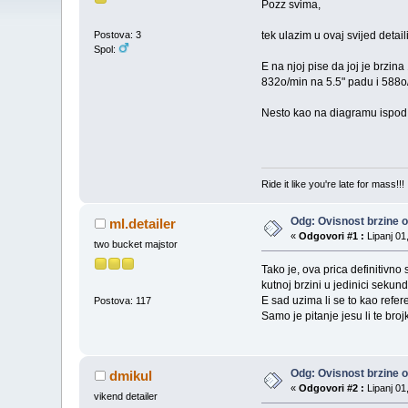
Pozz svima,
tek ulazim u ovaj svijed detai
Postova: 3
Spol:
E na njoj pise da joj je brzi
832o/min na 5.5" padu i 588o
Nesto kao na diagramu ispod.
Ride it like you're late for mass!!!
Odg: Ovisnost brzine o 
ml.detailer
«
Odgovori #1 :
Lipanj 01
two bucket majstor
Tako je, ova prica definitivno 
kutnoj brzini u jedinici sekund
E sad uzima li se to kao refer
Postova: 117
Samo je pitanje jesu li te broj
Odg: Ovisnost brzine o 
dmikul
«
Odgovori #2 :
Lipanj 01
vikend detailer