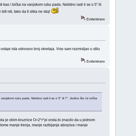
 kao i točka na vanjskom rubu pada. Nebitno radi li se o 5" ili
ti isti, tako da ti slika ne stoji
Evidentirano
ostaje ista odnosno broj okretaja. Vise sam razmisljao u stilu
Evidentirano
vanjskom rubu pada. Nebitno radi li se o 5" ili 7". Jedino što će točka
 da je obim kruznice O=2*r*pi onda bi znacilo da u jednom
tome manje trenja, manje razbijanje abraziva i manje