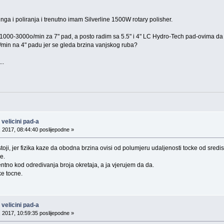
linga i poliranja i trenutno imam Silverline 1500W rotary polisher.
na 1000-3000o/min za 7" pad, a posto radim sa 5.5" i 4" LC Hydro-Tech pad-ovima da 
/min na 4" padu jer se gleda brzina vanjskog ruba?
..
velicini pad-a
, 2017, 08:44:40 poslijepodne »
stoji, jer fizika kaze da obodna brzina ovisi od polumjeru udaljenosti tocke od sredist
e.
entno kod odredivanja broja okretaja, a ja vjerujem da da.
ke tocne.
velicini pad-a
, 2017, 10:59:35 poslijepodne »