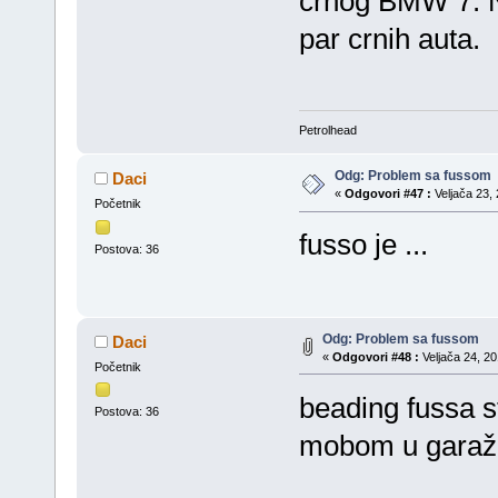
crnog BMW 7. Nik
par crnih auta.
Petrolhead
Odg: Problem sa fussom
Daci
«
Odgovori #47 :
Veljača 23, 
Početnik
fusso je ...
Postova: 36
Odg: Problem sa fussom
Daci
«
Odgovori #48 :
Veljača 24, 20
Početnik
beading fussa s
Postova: 36
mobom u garaži,