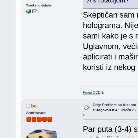
A s rotacijom?
Weekend detailer
Skeptičan sam r
holograma. Nije 
sami kako je s
Uglavnom, većin
aplicirati i ma
koristi iz nekog 
Forea OCD
&
Odg: Problem sa fussom
bo
«
Odgovori #54 :
Veljača 26, 
Administrator
»
Par puta (3-4) 