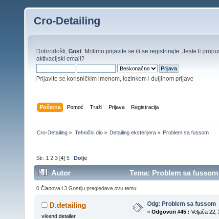
Cro-Detailing
Dobrodošli,
Gost
. Molimo
prijavite se
ili se
registrirajte
. Jeste li propus
aktivacijski email
?
Prijavite se korisničkim imenom, lozinkom i duljinom prijave
Početna
Pomoć
Traži
Prijava
Registracija
Cro-Detailing
»
Tehnički dio
»
Detailing eksterijera
»
Problem sa fussom 
Str:
1
2
3
[
4
]
5
Dolje
Autor
Tema: Problem sa fussom 
0 Članova i 3 Gostiju pregledava ovu temu.
Odg: Problem sa fussom
D.detailing
«
Odgovori #45 :
Veljača 22, 
vikend detailer