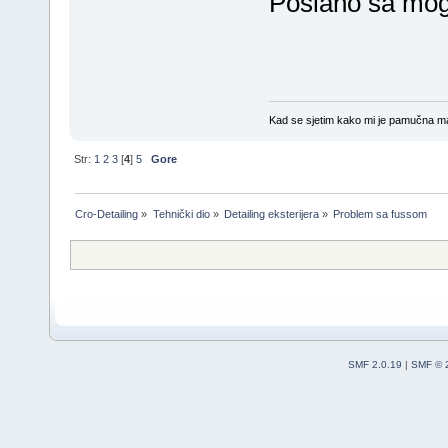
Poslano sa mog
Kad se sjetim kako mi je pamučna maji
Str:
1
2
3
[
4
]
5
Gore
Cro-Detailing
»
Tehnički dio
»
Detailing eksterijera
»
Problem sa fussom 
SMF 2.0.19
|
SMF © 