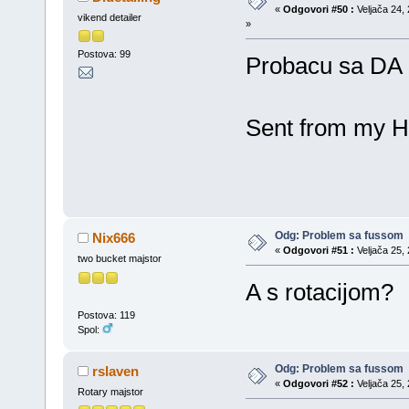
«
Odgovori #50 :
Veljača 24, 
vikend detailer
»
Postova: 99
Probacu sa DA 
Sent from my H
Odg: Problem sa fussom
Nix666
«
Odgovori #51 :
Veljača 25, 
two bucket majstor
A s rotacijom?
Postova: 119
Spol:
Odg: Problem sa fussom
rslaven
«
Odgovori #52 :
Veljača 25, 
Rotary majstor