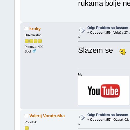
rukama bolje 
Odg: Problem sa fussom
kroky
«
Odgovori #56 :
Veljača 27, 
D/A majstor
»
Postova: 409
Slazem se
Spol:
My
Odg: Problem sa fussom
Valerij Vondruška
«
Odgovori #57 :
Ožujak 02, 
Početnik
»