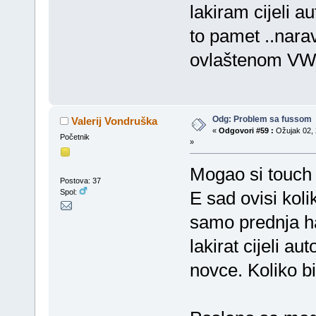
lakiram cijeli a
to pamet ..narav
ovlaštenom VW 
Odg: Problem sa fussom
Valerij Vondruška
«
Odgovori #59 :
Ožujak 02, 
Početnik
»
Mogao si touch u
Postova: 37
Spol:
E sad ovisi koli
samo prednja hau
lakirat cijeli au
novce. Koliko bi