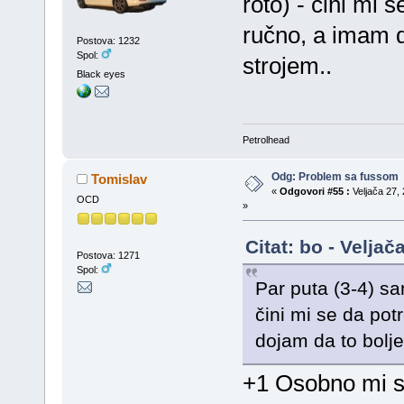
roto) - čini mi
ručno, a imam 
Postova: 1232
Spol:
strojem..
Black eyes
Petrolhead
Odg: Problem sa fussom
Tomislav
«
Odgovori #55 :
Veljača 27, 
OCD
»
Citat: bo - Velja
Postova: 1271
Spol:
Par puta (3-4) sa
čini mi se da po
dojam da to bolj
+1 Osobno mi se