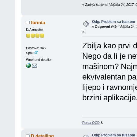
«
Zadnja izmjena: Veljača 24, 2017, 
Odg: Problem sa fussom
forinta
«
Odgovori #49 :
Veljača 24, 
D/A majstor
»
Zbilja kao prvi
Postova: 345
Spol:
Nego da li je n
Weekend detailer
mašinom? Najmanj
ekvivalentan pad
lijepo i ravnom
brzini aplikacije
Forea OCD
&
Odg: Problem sa fussom
D.detailing