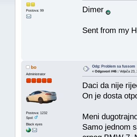
Dimer
Postova: 99
Sent from my H
Odg: Problem sa fussom
bo
«
Odgovori #46 :
Veljača 23, 
Administrator
Daci da nije ri
On je dosta otp
Postova: 1232
Meni dugotrajno
Spol:
Black eyes
Samo jednom s