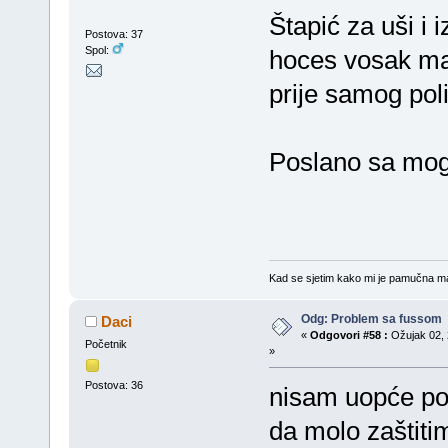
Štapić za uši i i
Postova: 37
Spol:
hoces vosak mak
prije samog pol
Poslano sa mog
Kad se sjetim kako mi je pamučna maji
Odg: Problem sa fussom
Daci
«
Odgovori #58 :
Ožujak 02, 
Početnik
»
Postova: 36
nisam uopće po
da molo zaštiti