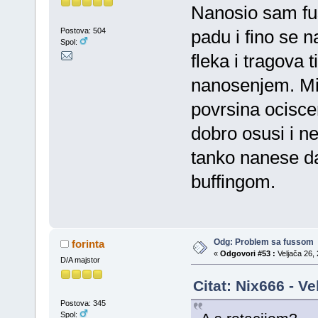
Nanosio sam fu
Postova: 504
padu i fino se n
Spol:
fleka i tragova
nanosenjem. Mis
povrsina ocisc
dobro osusi i ne
tanko nanese d
buffingom.
Odg: Problem sa fussom
forinta
«
Odgovori #53 :
Veljača 26, 
D/A majstor
Citat: Nix666 - V
Postova: 345
Spol: