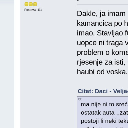
»
Postova: 111
Dakle, ja imam i
kamancica po ha
imao. Stavljao f
uopce ni traga 
problem o kome 
rjesenje za isti,
haubi od voska.
Citat: Daci - Vel
ma nije ni to sre
ostatak auta ..zat
postoji li neki te