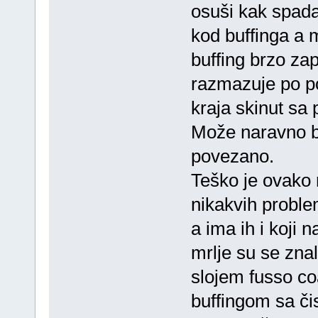
osuši kak spada
kod buffinga a m
buffing brzo za
razmazuje po pov
kraja skinut sa
Može naravno bi
povezano.
Teško je ovako r
nikakvih problem
a ima ih i koji 
mrlje su se znal
slojem fusso c
buffingom sa čis