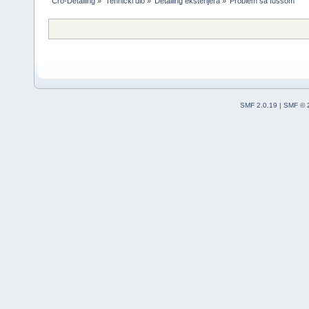
Cro-Detailing
»
Tehnički dio
»
Detailing eksterijera
»
Problem sa fussom 
SMF 2.0.19
|
SMF © 