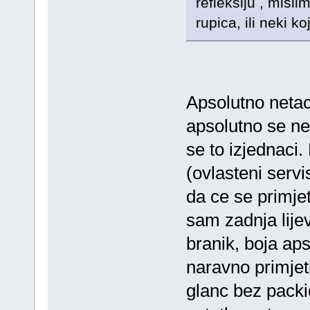
refleksiju , misl
rupica, ili neki koj
Apsolutno netac
apsolutno se ne 
se to izjednaci.
(ovlasteni serv
da ce se primjeti
sam zadnja lije
branik, boja aps
naravno primjet
glanc bez packi