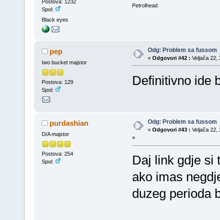
Postova: 1232
Petrolhead
Spol:
Black eyes
Odg: Problem sa fussom
pep
«
Odgovori #42 :
Veljača 22, 
two bucket majstor
Definitivno ide 
Postova: 129
Spol:
Odg: Problem sa fussom
purdashian
«
Odgovori #43 :
Veljača 22, 
D/A majstor
»
Postova: 254
Daj link gdje si 
Spol:
ako imas negd
duzeg perioda b