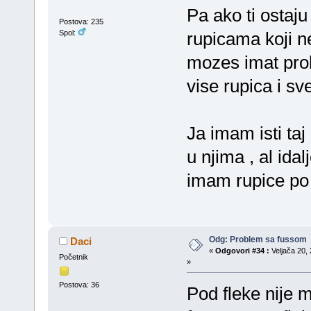
Pa ako ti ostaj
Postova: 235
Spol:
rupicama koji n
mozes imat prob
vise rupica i s
Ja imam isti ta
u njima , al ida
imam rupice p
Odg: Problem sa fussom
Daci
«
Odgovori #34 :
Veljača 20, 
Početnik
»
Postova: 36
Pod fleke nije 