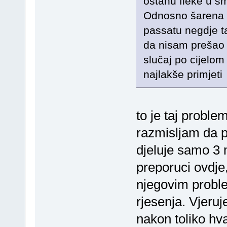
ostanu fleke u sm
Odnosno šarena 
passatu negdje ta
da nisam prešao 
slučaj po cijelom
najlakše primjeti
to je taj proble
razmisljam da p
djeluje samo 3 
preporuci ovdje,
njegovim probl
rjesenja. Vjeru
nakon toliko hv