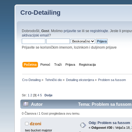
Cro-Detailing
Dobrodošli,
Gost
. Molimo
prijavite se
ili se
registrirajte
. Jeste li propus
aktivacijski email
?
Prijavite se korisničkim imenom, lozinkom i duljinom prijave
Početna
Pomoć
Traži
Prijava
Registracija
Cro-Detailing
»
Tehnički dio
»
Detailing eksterijera
»
Problem sa fussom 
Str:
1
2
[
3
]
4
5
Dolje
Autor
Tema: Problem sa fussom 
0 Članova i 1 Gost pregledava ovu temu.
Odg: Problem sa fussom
dzoni
«
Odgovori #30 :
Veljača 18, 
two bucket majstor