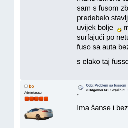
sam s fusom zbo
predebelo stavlj
uvijek bolje
m
surfajući po n
fuso sa auta be
s elako taj fus
Odg: Problem sa fussom
bo
«
Odgovori #41 :
Veljača 21, 
Administrator
»
Ima šanse i bez 