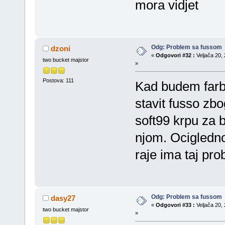
mora vidjet
Odg: Problem sa fussom
dzoni
«
Odgovori #32 :
Veljača 20, 
two bucket majstor
»
Postova: 111
Kad budem farb
stavit fusso zbo
soft99 krpu za b
njom. Ocigledno
raje ima taj pr
Odg: Problem sa fussom
dasy27
«
Odgovori #33 :
Veljača 20, 
two bucket majstor
»