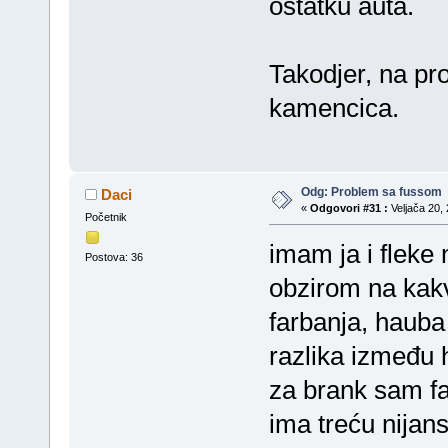
ostatku auta.
Takodjer, na pr
kamencica.
Odg: Problem sa fussom
Daci
«
Odgovori #31 :
Veljača 20, 
Početnik
imam ja i fleke n
Postova: 36
obzirom na kakv
farbanja, hauba
razlika između h
za brank sam f
ima treću nijans