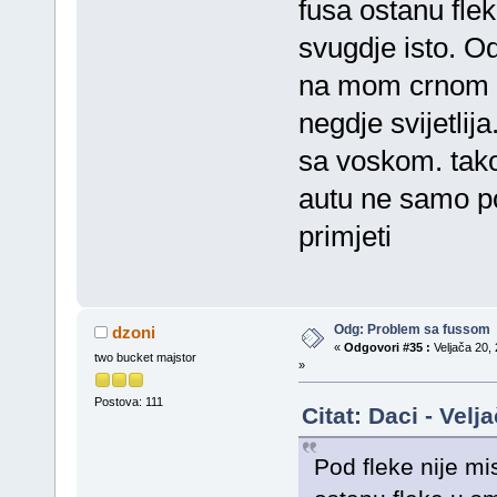
fusa ostanu flek
svugdje isto. 
na mom crnom p
negdje svijetlij
sa voskom. tako
autu ne samo po
primjeti
Odg: Problem sa fussom
dzoni
«
Odgovori #35 :
Veljača 20, 
two bucket majstor
»
Postova: 111
Citat: Daci - Vel
Pod fleke nije mi