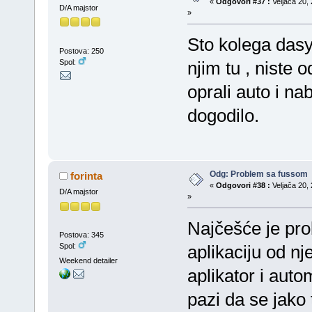
«
Odgovori #37 :
Veljača 20, 
D/A majstor
»
Sto kolega dasy
Postova: 250
Spol:
njim tu , niste 
oprali auto i na
dogodilo.
Odg: Problem sa fussom
forinta
«
Odgovori #38 :
Veljača 20, 
D/A majstor
»
Najčešće je pro
Postova: 345
Spol:
aplikaciju od nj
Weekend detailer
aplikator i auto
pazi da se jako