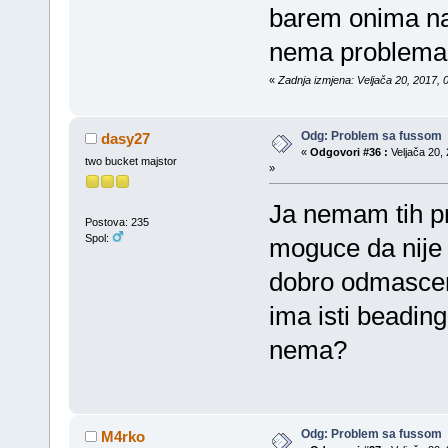
barem onima na 
nema problema
«
Zadnja izmjena: Veljača 20, 2017, 
Odg: Problem sa fussom
dasy27
«
Odgovori #36 :
Veljača 20, 
two bucket majstor
»
Ja nemam tih pro
Postova: 235
Spol:
moguce da nije 
dobro odmasceno
ima isti beading
nema?
Odg: Problem sa fussom
M4rko