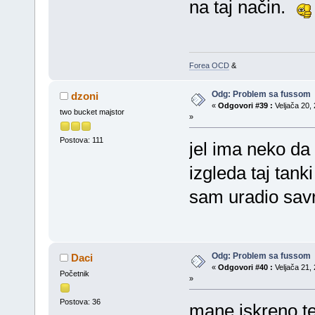
na taj način.
Forea OCD
&
Odg: Problem sa fussom
dzoni
«
Odgovori #39 :
Veljača 20, 
two bucket majstor
»
Postova: 111
jel ima neko da 
izgleda taj tank
sam uradio savr
Odg: Problem sa fussom
Daci
«
Odgovori #40 :
Veljača 21, 
Početnik
»
Postova: 36
mane iskreno te 