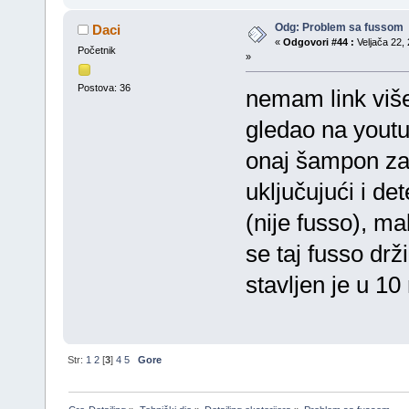
Odg: Problem sa fussom
Daci
«
Odgovori #44 :
Veljača 22, 
Početnik
»
Postova: 36
nemam link više
gledao na youtub
onaj šampon za 
uključujući i de
(nije fusso), ma
se taj fusso drži
stavljen je u 1
Str:
1
2
[
3
]
4
5
Gore