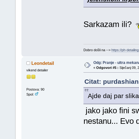
Sarkazam ili?
Dobro došli na -->
https://ph-detailing
Odg: Pranje - ultra mekan
Leondetail
«
Odgovori #5 :
Siječanj 09, 
vikend detailer
Citat: purdashian
Postova: 90
Ajde daj par slik
Spol:
jako jako fini s
nestanu... Evo d