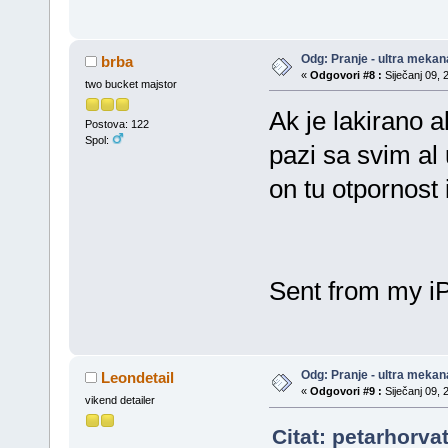
Odg: Pranje - ultra mekan
brba
«
Odgovori #8 :
Siječanj 09, 
two bucket majstor
Ak je lakirano 
Postova: 122
Spol:
pazi sa svim al 
on tu otpornost
Sent from my i
Odg: Pranje - ultra mekan
Leondetail
«
Odgovori #9 :
Siječanj 09, 
vikend detailer
Citat: petarhorva