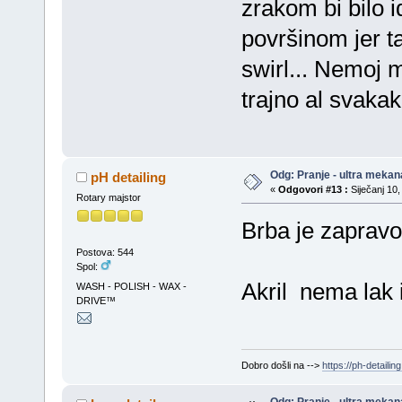
zrakom bi bilo 
površinom jer t
swirl... Nemoj m
trajno al svaka
Odg: Pranje - ultra mekan
pH detailing
«
Odgovori #13 :
Siječanj 10,
Rotary majstor
Brba je zapravo
Postova: 544
Spol:
Akril nema lak i
WASH - POLISH - WAX -
DRIVE™
Dobro došli na -->
https://ph-detailing