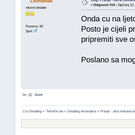
Odg: Pranje - ultra mekan
Leondetail
«
Odgovori #14 :
Siječanj 10,
vikend detailer
Onda cu na ljeto
Postova: 90
Posto je cijeli 
Spol:
pripremiti sve o
Poslano sa mo
Str: [
1
]
Gore
Cro-Detailing
»
Tehnički dio
»
Detailing eksterijera
»
Pranje - ultra mekana b