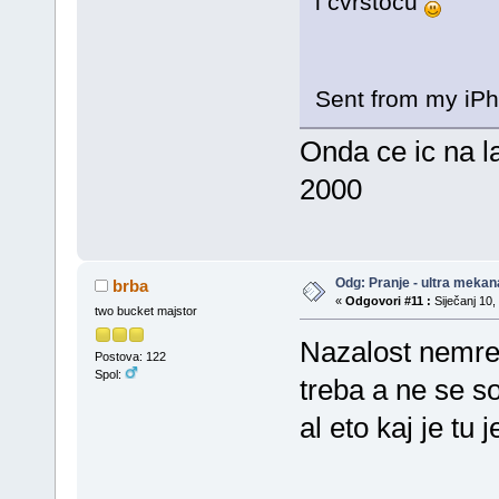
i cvrstocu
Sent from my iPh
Onda ce ic na l
2000
Odg: Pranje - ultra mekan
brba
«
Odgovori #11 :
Siječanj 10,
two bucket majstor
Nazalost nemres
Postova: 122
Spol:
treba a ne se so
al eto kaj je tu 