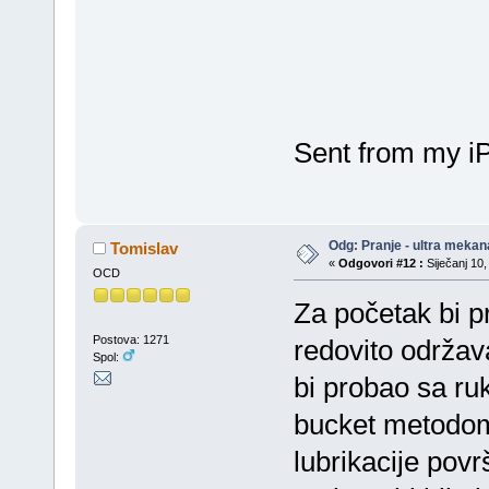
Sent from my i
Odg: Pranje - ultra mekan
Tomislav
«
Odgovori #12 :
Siječanj 10,
OCD
Za početak bi 
Postova: 1271
redovito održav
Spol:
bi probao sa ru
bucket metodom
lubrikacije pov