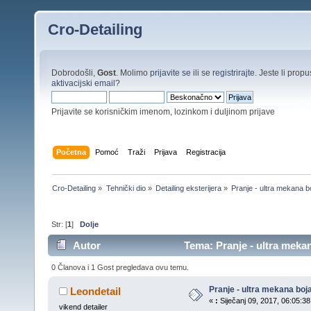
Cro-Detailing
Dobrodošli,
Gost
. Molimo
prijavite se
ili se
registrirajte
. Jeste li propus
aktivacijski email
?
Prijavite se korisničkim imenom, lozinkom i duljinom prijave
Početna
Pomoć
Traži
Prijava
Registracija
Cro-Detailing
»
Tehnički dio
»
Detailing eksterijera
»
Pranje - ultra mekana b
Str: [
1
]
Dolje
Autor
Tema: Pranje - ultra mekan
0 Članova i 1 Gost pregledava ovu temu.
Pranje - ultra mekana boj
Leondetail
«
:
Siječanj 09, 2017, 06:05:38
vikend detailer