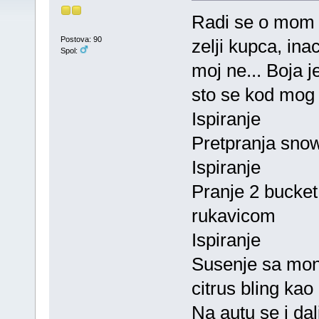
Radi se o mom au
Postova: 90
zelji kupca, ina
Spol:
moj ne... Boja j
sto se kod mog 
Ispiranje
Pretpranja sno
Ispiranje
Pranje 2 bucke
rukavicom
Ispiranje
Susenje sa mon
citrus bling ka
Na autu se i dal