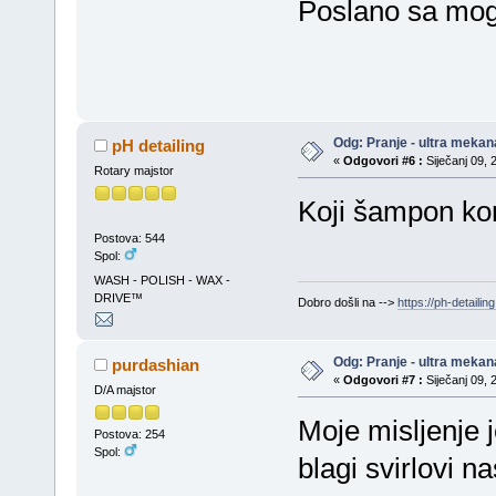
Poslano sa mo
Odg: Pranje - ultra mekan
pH detailing
«
Odgovori #6 :
Siječanj 09, 
Rotary majstor
Koji šampon kor
Postova: 544
Spol:
WASH - POLISH - WAX -
DRIVE™
Dobro došli na -->
https://ph-detailing
Odg: Pranje - ultra mekan
purdashian
«
Odgovori #7 :
Siječanj 09, 
D/A majstor
Moje misljenje 
Postova: 254
Spol:
blagi svirlovi n