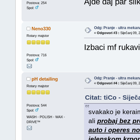
Ajde daj par sli
Postova: 254
Spol:
Odg: Pranje - ultra mekan
Neno330
«
Odgovori #3 :
Siječanj 09, 
Rotary majstor
Izbaci mf rukav
Postova: 716
Spol:
Odg: Pranje - ultra mekan
pH detailing
«
Odgovori #4 :
Siječanj 09, 
Rotary majstor
Citat: tiCo - Sije
Postova: 544
svakako je keraim
Spol:
WASH - POLISH - WAX -
ali
probaj bez pr
DRIVE™
auto i operes 
jelenskom krpo