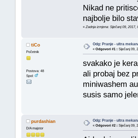
Nikad ne pritisc
najbolje bilo s
«
Zadnja izmjena: Siječanj 09, 2017, 
Odg: Pranje - ultra mekan
tiCo
«
Odgovori #1 :
Siječanj 09, 
Početnik
svakako je kerai
Postova: 48
ali probaj bez p
Spol:
miniwashem au
susis samo je
Odg: Pranje - ultra mekan
purdashian
«
Odgovori #2 :
Siječanj 09, 
D/A majstor