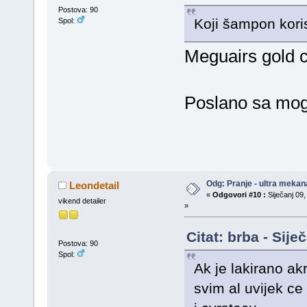
Postova: 90
Koji šampon kori
Spol:
Meguairs gold c
Poslano sa mo
Odg: Pranje - ultra mekan
Leondetail
«
Odgovori #10 :
Siječanj 09,
vikend detailer
»
Citat: brba - Sij
Postova: 90
Spol:
Ak je lakirano ak
svim al uvijek ce