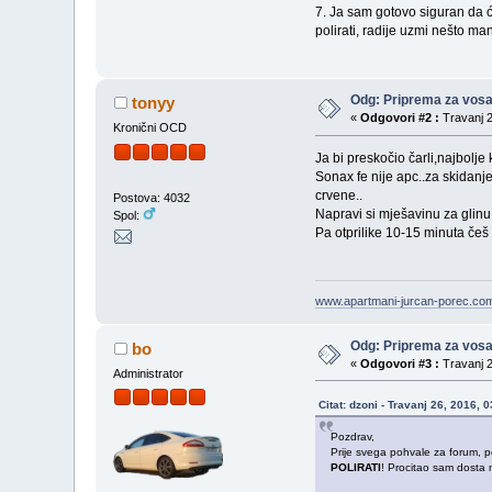
7. Ja sam gotovo siguran da ć
polirati, radije uzmi nešto ma
Odg: Priprema za vos
tonyy
«
Odgovori #2 :
Travanj 2
Kronični OCD
Ja bi preskočio čarli,najbolje 
Sonax fe nije apc..za skidanje 
crvene..
Postova: 4032
Napravi si mješavinu za glinu s
Spol:
Pa otprilike 10-15 minuta češ 
www.apartmani-jurcan-porec.co
Odg: Priprema za vos
bo
«
Odgovori #3 :
Travanj 2
Administrator
Citat: dzoni - Travanj 26, 2016, 
Pozdrav,
Prije svega pohvale za forum, poc
POLIRATI
! Procitao sam dosta 