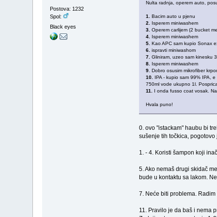
Nulta radnja, operem auto, posus
Postova: 1232
1.
Bacim auto u pjenu
Spol:
2.
Isperem miniwashem
Black eyes
3.
Operem carlijem (2 bucket m
4.
Isperem miniwashem
5.
Kao APC sam kupio Sonax extr
6.
ispravti miniwashom
7.
Gliniram, uzeo sam kinesku 3
8.
Isperem miniwashem
9
. Dobro osusim mikrofiber krp
10.
IPA - kupio sam 99% IPA, e 
750ml vode ukupno 1l. Posprica
11.
I onda fusso coat vosak. Nani
Hvala puno!
0. ovo "istackam" haubu bi tre
sušenje tih točkica, pogotovo j
1. - 4. Koristi šampon koji ina
5. Ako nemaš drugi skidač met
bude u kontaktu sa lakom. Nem
7. Neće biti problema. Radim
11. Pravilo je da baš i nema p