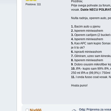
Pozdrav,
Postova: 111
Prije svega pohvale za forum, 
vosak.
Dakle NECU POLIRAT
Nulta radnja, operem auto, pos
1.
Bacim auto u pjenu
2.
Isperem miniwashem
3.
Operem carlijem (2 bucket
4.
Isperem miniwashem
5.
Kao APC sam kupio Sonax ex
je li to ok?
6.
ispravti miniwashom
7.
Gliniram, uzeo sam kinesku 
8.
Isperem miniwashem
9
. Dobro osusim mikrofiber k
10.
IPA - kupio sam 99% IPA, 
250 ml IPA-e (99,9%) i 750ml
11.
I onda fusso coat vosak. Na
Hvala puno!
Odg: Priprema za vos
Nix666