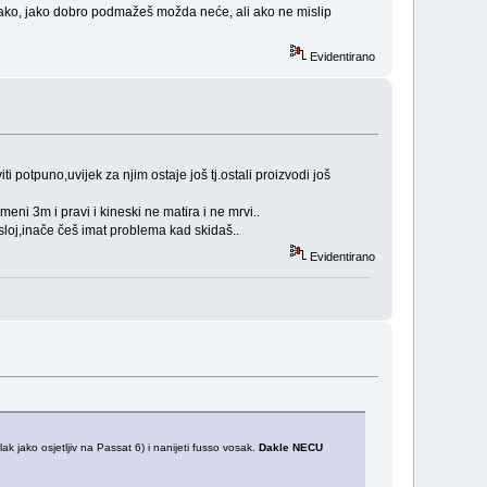
o jako, jako dobro podmažeš možda neće, ali ako ne mislip
Evidentirano
ti potpuno,uvijek za njim ostaje još tj.ostali proizvodi još
meni 3m i pravi i kineski ne matira i ne mrvi..
 sloj,inače češ imat problema kad skidaš..
Evidentirano
k jako osjetljiv na Passat 6) i nanijeti fusso vosak.
Dakle NECU