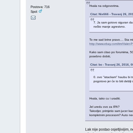
Hvala na odgovorima.
Postova: 716
Spol:
Citat: Nix666 - Travanj 26, 2
7. Ja sam gotovo siguran da ć
nešto manje agresivno.
To me sad brine pravo.... Sta m
http://www.ebay.com/itm/Vale
Kako sam citao po forumima, 50
posebno dobiti,
Citat: bo - Travanj 26, 2016, 
0. ovo "istackam" haubu bi tre
pogotovo jer će to biti deblji
Hvala, tako cu i uraditi.
Jel uredu ovo za IPA?
Takodjer, primjetio sam jucer k
kompletnim procesom? Auto necu pol
Lak nije postao osjetljivijim,