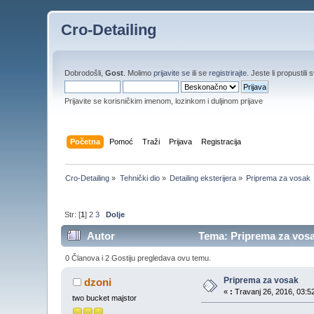
Cro-Detailing
Dobrodošli,
Gost
. Molimo
prijavite se
ili se
registrirajte
. Jeste li propustili 
Prijavite se korisničkim imenom, lozinkom i duljinom prijave
Početna
Pomoć
Traži
Prijava
Registracija
Cro-Detailing
»
Tehnički dio
»
Detailing eksterijera
»
Priprema za vosak
Str: [
1
]
2
3
Dolje
Autor
Tema: Priprema za vosa
0 Članova i 2 Gostiju pregledava ovu temu.
Priprema za vosak
dzoni
«
:
Travanj 26, 2016, 03:52
two bucket majstor