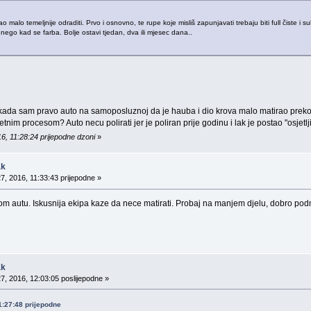
 malo temeljnije odraditi. Prvo i osnovno, te rupe koje misliš zapunjavati trebaju biti full čiste i 
oj nego kad se farba. Bolje ostavi tjedan, dva ili mjesec dana..
r kada sam pravo auto na samoposluznoj da je hauba i dio krova malo matirao prek
letnim procesom? Auto necu polirati jer je poliran prije godinu i lak je postao "osjetljiv
6, 11:28:24 prijepodne dzoni
»
ak
7, 2016, 11:33:43 prijepodne »
 autu. Iskusnija ekipa kaze da nece matirati. Probaj na manjem djelu, dobro podm
ak
7, 2016, 12:03:05 poslijepodne »
11:27:48 prijepodne