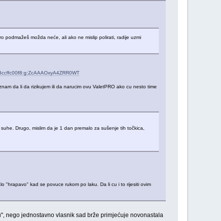
ro podmažeš možda neće, ali ako ne mislip polirati, radije uzmi
tem3ccffc00f8:g:ZcAAAOxyA4ZRR0WT
am da li da rizikujem ili da narucim ovu ValetPRO ako cu nesto time
e i suhe. Drugo, mislim da je 1 dan premalo za sušenje tih točkica,
"hrapavo" kad se povuce rukom po laku. Da li cu i to rijesiti ovim
vošću", nego jednostavno vlasnik sad brže primjećuje novonastala