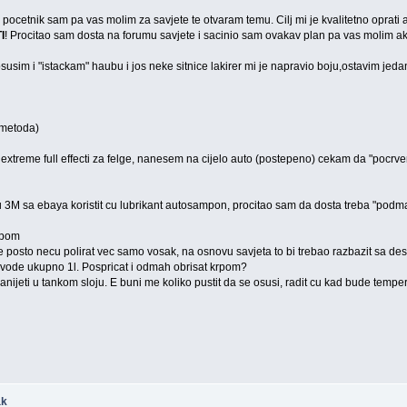
pocetnik sam pa vas molim za savjete te otvaram temu. Cilj mi je kvalitetno oprati aut
I
! Procitao sam dosta na forumu savjete i sacinio sam ovakav plan pa vas molim ako
usim i "istackam" haubu i jos neke sitnice lakirer mi je napravio boju,ostavim jedan
 metoda)
treme full effecti za felge, nanesem na cijelo auto (postepeno) cekam da "pocrv
3M sa ebaya koristit cu lubrikant autosampon, procitao sam da dosta treba "podmaza
rpom
e posto necu polirat vec samo vosak, na osnovu savjeta to bi trebao razbazit sa d
 vode ukupno 1l. Pospricat i odmah obrisat krpom?
nijeti u tankom sloju. E buni me koliko pustit da se osusi, radit cu kad bude temperat
ak