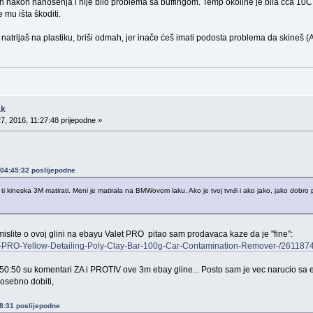
h nakon nanošenja i nije bilo problema sa buffingom. Temp okoline je bila cca 10C
 mu išta škoditi.
natrljaš na plastiku, briši odmah, jer inače ćeš imati podosta problema da skineš (
ak
7, 2016, 11:27:48 prijepodne »
, 04:45:32 poslijepodne
i kineska 3M matirati. Meni je matirala na BMWovom laku. Ako je tvoj tvrđi i ako jako, jako dobro 
mislite o ovoj glini na ebayu Valet PRO pitao sam prodavaca kaze da je "fine":
let-PRO-Yellow-Detailing-Poly-Clay-Bar-100g-Car-Contamination-Remover-/261
0:50 su komentari ZA i PROTIV ove 3m ebay gline... Posto sam je vec narucio sa eb
osebno dobiti,
28:31 poslijepodne