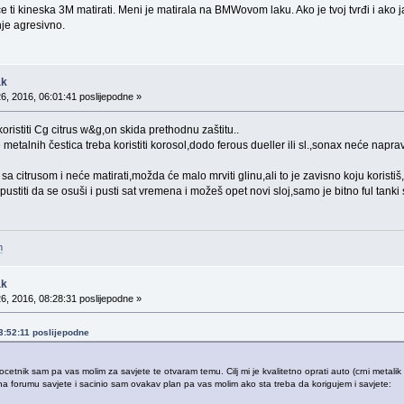
e ti kineska 3M matirati. Meni je matirala na BMWovom laku. Ako je tvoj tvrđi i ak
nje agresivno.
ak
6, 2016, 06:01:41 poslijepodne »
koristiti Cg citrus w&g,on skida prethodnu zaštitu..
metalnih čestica treba koristiti korosol,dodo ferous dueller ili sl.,sonax neće napravi
a citrusom i neće matirati,možda će malo mrviti glinu,ali to je zavisno koju koristiš,
pustiti da se osuši i pusti sat vremena i možeš opet novi sloj,samo je bitno ful tanki
m
ak
6, 2016, 08:28:31 poslijepodne »
03:52:11 poslijepodne
etnik sam pa vas molim za savjete te otvaram temu. Cilj mi je kvalitetno oprati auto (crni metalik la
na forumu savjete i sacinio sam ovakav plan pa vas molim ako sta treba da korigujem i savjete: