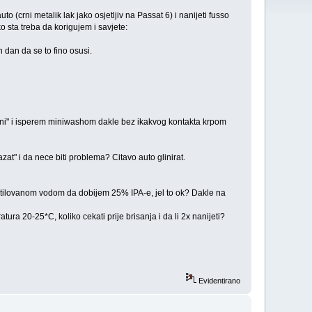
o (crni metalik lak jako osjetljiv na Passat 6) i nanijeti fusso
 sta treba da korigujem i savjete:
 dan da se to fino osusi.
eni" i isperem miniwashom dakle bez ikakvog kontakta krpom
t" i da nece biti problema? Citavo auto glinirat.
estilovanom vodom da dobijem 25% IPA-e, jel to ok? Dakle na
ura 20-25*C, koliko cekati prije brisanja i da li 2x nanijeti?
Evidentirano