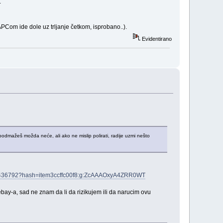
.
APCom ide dole uz trljanje četkom, isprobano..).
Evidentirano
podmažeš možda neće, ali ako ne mislip polirati, radije uzmi nešto
187436792?hash=item3ccffc00f8:g:ZcAAAOxyA4ZRR0WT
ay-a, sad ne znam da li da rizikujem ili da narucim ovu