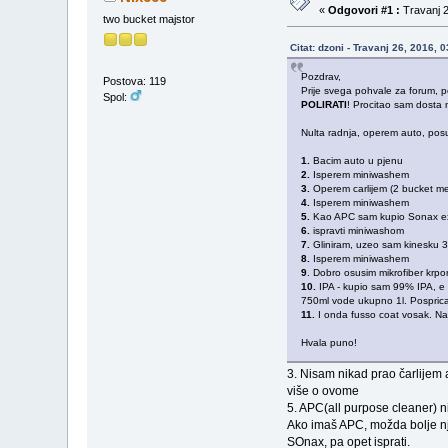
«
Odgovori #1 :
Travanj 2
two bucket majstor
Citat: dzoni - Travanj 26, 2016, 
Pozdrav,
Postova: 119
Prije svega pohvale za forum, poc
Spol:
POLIRATI
! Procitao sam dosta 
Nulta radnja, operem auto, posus
1.
Bacim auto u pjenu
2.
Isperem miniwashem
3.
Operem carlijem (2 bucket m
4.
Isperem miniwashem
5.
Kao APC sam kupio Sonax extr
6.
ispravti miniwashom
7.
Gliniram, uzeo sam kinesku 3
8.
Isperem miniwashem
9
. Dobro osusim mikrofiber krp
10.
IPA - kupio sam 99% IPA, e 
750ml vode ukupno 1l. Posprica
11.
I onda fusso coat vosak. Nani
Hvala puno!
3. Nisam nikad prao čarlijem 
više o ovome
5. APC(all purpose cleaner) ni
Ako imaš APC, možda bolje nje
SOnax, pa opet isprati.