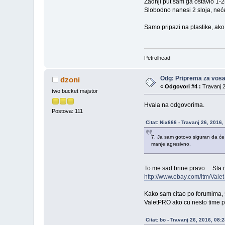
Zadnji put sam ga ostavio 1-2
Slobodno nanesi 2 sloja, neće
Samo pripazi na plastike, ako 
Petrolhead
Odg: Priprema za vos
dzoni
«
Odgovori #4 :
Travanj 2
two bucket majstor
Hvala na odgovorima.
Postova: 111
Citat: Nix666 - Travanj 26, 2016
7. Ja sam gotovo siguran da će t
manje agresivno.
To me sad brine pravo.... Sta 
http://www.ebay.com/itm/Va
Kako sam citao po forumima, 5
ValetPRO ako cu nesto time p
Citat: bo - Travanj 26, 2016, 08: