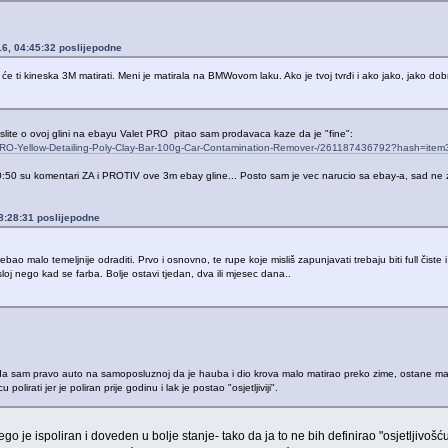
016, 04:45:32 poslijepodne
e ti kineska 3M matirati. Meni je matirala na BMWovom laku. Ako je tvoj tvrđi i ako jako, jako dob
islite o ovoj glini na ebayu Valet PRO pitao sam prodavaca kaze da je "fine":
t-PRO-Yellow-Detailing-Poly-Clay-Bar-100g-Car-Contamination-Remover-/261187436792?hash=i
:50 su komentari ZA i PROTIV ove 3m ebay gline... Posto sam je vec narucio sa ebay-a, sad ne zn
08:28:31 poslijepodne
bao malo temeljnije odraditi. Prvo i osnovno, te rupe koje misliš zapunjavati trebaju biti full čist
 sloj nego kad se farba. Bolje ostavi tjedan, dva ili mjesec dana..
ada sam pravo auto na samoposluznoj da je hauba i dio krova malo matirao preko zime, ostane malo 
irati jer je poliran prije godinu i lak je postao "osjetljiviji".
 nego je ispoliran i doveden u bolje stanje- tako da ja to ne bih definirao "osjetlji