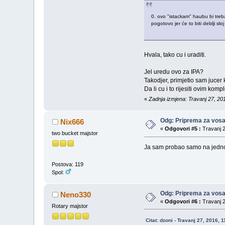
0. ovo "istackam" haubu bi trebao
pogotovo jer će to biti deblji sl
Hvala, tako cu i uraditi.
Jel uredu ovo za IPA?
Takodjer, primjetio sam juce
Da li cu i to rijesiti ovim komp
«
Zadnja izmjena: Travanj 27, 201
Odg: Priprema za vos
Nix666
«
Odgovori #5 :
Travanj 2
two bucket majstor
Ja sam probao samo na jednom
Postova: 119
Spol:
Odg: Priprema za vos
Neno330
«
Odgovori #6 :
Travanj 2
Rotary majstor
Citat: dzoni - Travanj 27, 2016, 