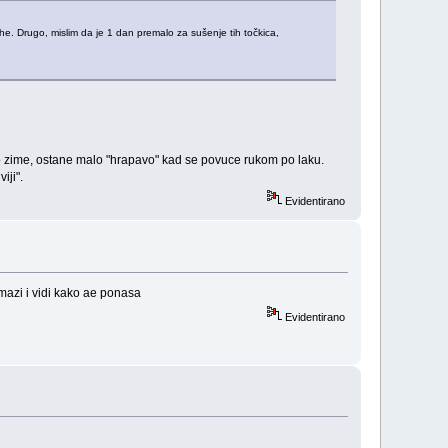
suhe. Drugo, mislim da je 1 dan premalo za sušenje tih točkica,
o zime, ostane malo "hrapavo" kad se povuce rukom po laku.
iji".
Evidentirano
azi i vidi kako ae ponasa
Evidentirano