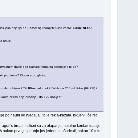
k jako osjetljiv na Passat 6) i nanijeti fusso vosak.
Dakle NECU
no osusi.
niwashom dakle bez ikakvog kontakta krpom je li to ok?
i problema? Citavo auto glinirat.
om da dobijem 25% IPA-e, jel to ok? Dakle na 250 ml IPA-e (99,9%) i
iko cekati prije brisanja i da li 2x nanijeti?
po haubi od njega, ali to je rekla-kazala. Iskusniji će reći
dragon's breath i slični su za otapanje metalne kontaminacije.
aš nakon prvog ispiranja još jednom našpricati, nakon 10 min,