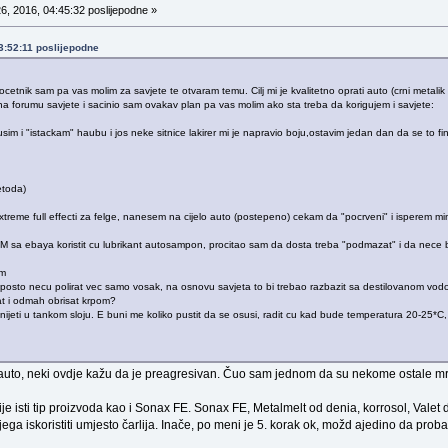
6, 2016, 04:45:32 poslijepodne »
03:52:11 poslijepodne
etnik sam pa vas molim za savjete te otvaram temu. Cilj mi je kvalitetno oprati auto (crni metalik la
na forumu savjete i sacinio sam ovakav plan pa vas molim ako sta treba da korigujem i savjete:
im i "istackam" haubu i jos neke sitnice lakirer mi je napravio boju,ostavim jedan dan da se to fi
etoda)
eme full effecti za felge, nanesem na cijelo auto (postepeno) cekam da "pocrveni" i isperem mi
M sa ebaya koristit cu lubrikant autosampon, procitao sam da dosta treba "podmazat" i da nece bit
om
posto necu polirat vec samo vosak, na osnovu savjeta to bi trebao razbazit sa destilovanom vod
t i odmah obrisat krpom?
jeti u tankom sloju. E buni me koliko pustit da se osusi, radit cu kad bude temperatura 20-25*C, kol
auto, neki ovdje kažu da je preagresivan. Čuo sam jednom da su nekome ostale mrlje 
je isti tip proizvoda kao i Sonax FE. Sonax FE, Metalmelt od denia, korrosol, Valet 
ga iskoristiti umjesto čarlija. Inače, po meni je 5. korak ok, možd ajedino da prob