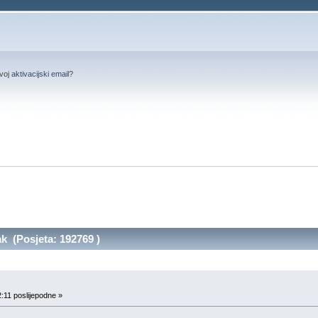
svoj
aktivacijski email
?
k (Posjeta: 192769 )
:11 poslijepodne »