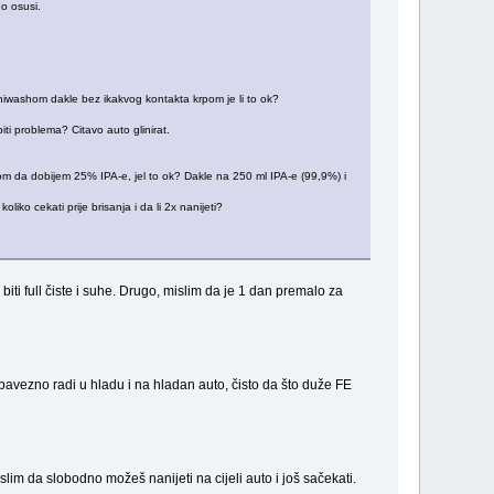
no osusi.
niwashom dakle bez ikakvog kontakta krpom je li to ok?
i problema? Citavo auto glinirat.
om da dobijem 25% IPA-e, jel to ok? Dakle na 250 ml IPA-e (99,9%) i
iko cekati prije brisanja i da li 2x nanijeti?
biti full čiste i suhe. Drugo, mislim da je 1 dan premalo za
bavezno radi u hladu i na hladan auto, čisto da što duže FE
lim da slobodno možeš nanijeti na cijeli auto i još sačekati.