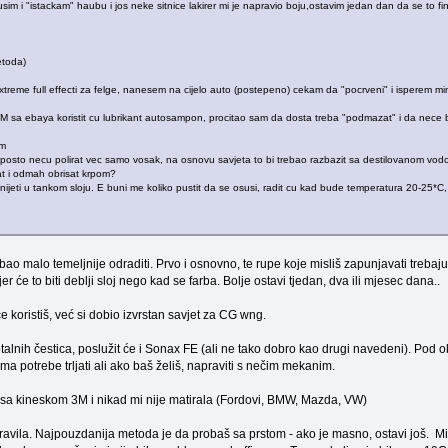
im i "istackam" haubu i jos neke sitnice lakirer mi je napravio boju,ostavim jedan dan da se to fi
etoda)
eme full effecti za felge, nanesem na cijelo auto (postepeno) cekam da "pocrveni" i isperem mi
M sa ebaya koristit cu lubrikant autosampon, procitao sam da dosta treba "podmazat" i da nece bit
om
posto necu polirat vec samo vosak, na osnovu savjeta to bi trebao razbazit sa destilovanom vod
t i odmah obrisat krpom?
jeti u tankom sloju. E buni me koliko pustit da se osusi, radit cu kad bude temperatura 20-25*C, kol
bao malo temeljnije odraditi. Prvo i osnovno, te rupe koje misliš zapunjavati trebaju 
er će to biti deblji sloj nego kad se farba. Bolje ostavi tjedan, dva ili mjesec dana..
če koristiš, već si dobio izvrstan savjet za CG wng.
alnih čestica, poslužit će i Sonax FE (ali ne tako dobro kao drugi navedeni). Pod o
a potrebe trljati ali ako baš želiš, napraviti s nečim mekanim.
 sa kineskom 3M i nikad mi nije matirala (Fordovi, BMW, Mazda, VW)
ravila. Najpouzdanija metoda je da probaš sa prstom - ako je masno, ostavi još. Mis