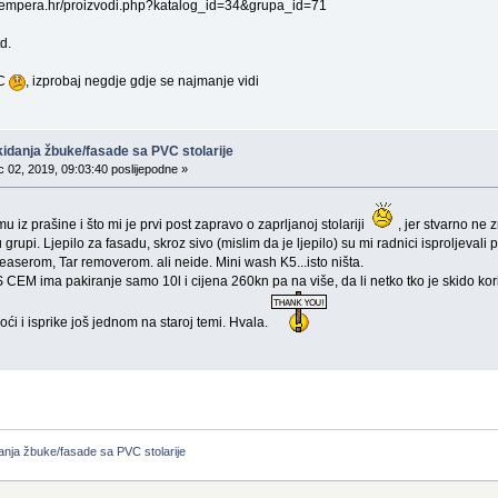
otempera.hr/proizvodi.php?katalog_id=34&grupa_id=71
d.
VC
, izprobaj negdje gdje se najmanje vidi
idanja žbuke/fasade sa PVC stolarije
 02, 2019, 09:03:40 poslijepodne »
 iz prašine i što mi je prvi post zapravo o zaprljanoj stolariji
, jer stvarno ne 
grupi. Ljepilo za fasadu, skroz sivo (mislim da je ljepilo) su mi radnici isproljevali 
easerom, Tar removerom. ali neide. Mini wash K5...isto ništa.
CEM ima pakiranje samo 10l i cijena 260kn pa na više, da li netko tko je skido koris
ći i isprike još jednom na staroj temi. Hvala.
anja žbuke/fasade sa PVC stolarije