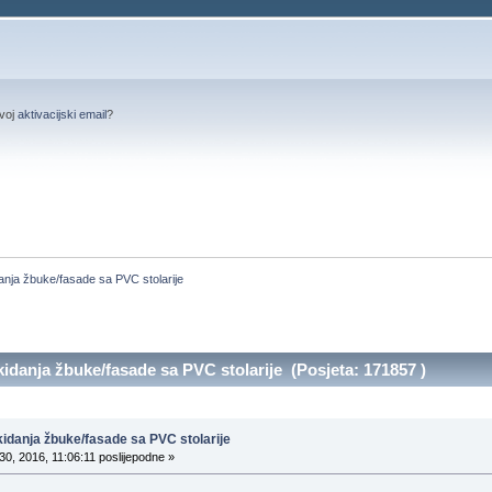
svoj
aktivacijski email
?
anja žbuke/fasade sa PVC stolarije
idanja žbuke/fasade sa PVC stolarije (Posjeta: 171857 )
idanja žbuke/fasade sa PVC stolarije
30, 2016, 11:06:11 poslijepodne »