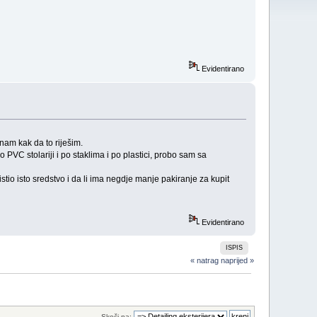
Evidentirano
znam kak da to riješim.
po PVC stolariji i po staklima i po plastici, probo sam sa
tio isto sredstvo i da li ima negdje manje pakiranje za kupit
Evidentirano
ISPIS
« natrag
naprijed »
Skoči na: