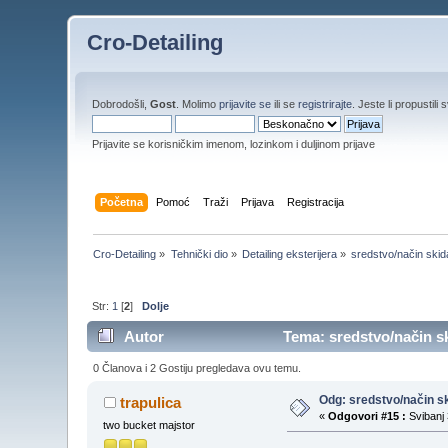
Cro-Detailing
Dobrodošli,
Gost
. Molimo
prijavite se
ili se
registrirajte
. Jeste li propustili 
Prijavite se korisničkim imenom, lozinkom i duljinom prijave
Početna
Pomoć
Traži
Prijava
Registracija
Cro-Detailing
»
Tehnički dio
»
Detailing eksterijera
»
sredstvo/način skid
Str:
1
[
2
]
Dolje
Autor
Tema: sredstvo/način sk
0 Članova i 2 Gostiju pregledava ovu temu.
Odg: sredstvo/način sk
trapulica
«
Odgovori #15 :
Svibanj 
two bucket majstor