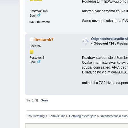
Pogledaj tu :http://www.com
odstranjivac cementa zbuke it
Postova: 154
Spol:
Samo neznam kako je na P
save the wave
Odg: sredstvo/način sk
fiestamk7
«
Odgovori #16 :
Prosinac
Početnik
Pozdrav, pardon što dižem temu
Postova: 2
Spol:
Ovako imam istu stvar ko svi u 
strugalicom za led, APC, degr
E sad, pošto vidim ovaj ATLAS 
online ili u ZG? Hvala na pomo
Str:
1
[
2
]
Gore
Cro-Detailing
»
Tehnički dio
»
Detailing eksterijera
»
sredstvo/način skid