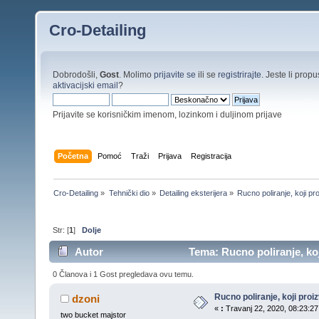
Cro-Detailing
Dobrodošli,
Gost
. Molimo
prijavite se
ili se
registrirajte
. Jeste li propus
aktivacijski email
?
Prijavite se korisničkim imenom, lozinkom i duljinom prijave
Početna
Pomoć
Traži
Prijava
Registracija
Cro-Detailing
»
Tehnički dio
»
Detailing eksterijera
»
Rucno poliranje, koji pr
Str: [
1
]
Dolje
Autor
Tema: Rucno poliranje, koj
0 Članova i 1 Gost pregledava ovu temu.
Rucno poliranje, koji proi
dzoni
«
:
Travanj 22, 2020, 08:23:27
two bucket majstor