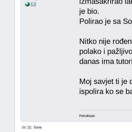
izmasakrirao la
je bio.
Polirao je sa S
Nitko nije rođen
polako i pažljiv
danas ima tutori
Moj savjet ti je
ispolira ko se ba
Petrolhead
Str: [
1
]
Gore