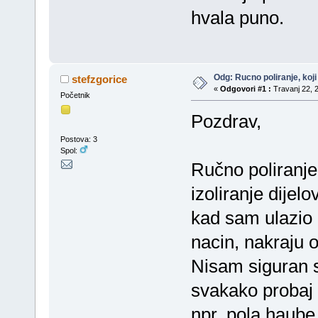
hvala puno.
Odg: Rucno poliranje, koj
stefzgorice
«
Odgovori #1 :
Travanj 22, 2
Početnik
Pozdrav,
Postova: 3
Spol:
Ručno poliranj
izoliranje dijelo
kad sam ulazio 
nacin, nakraju 
Nisam siguran st
svakako probaj o
npr. pola haube