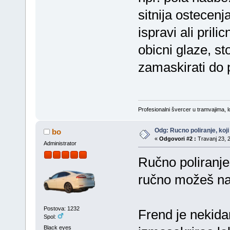
sitnija ostecenj
ispravi ali pril
obicni glaze, st
zamaskirati do 
Profesionalni švercer u tramvajima, lo
Odg: Rucno poliranje, koj
bo
«
Odgovori #2 :
Travanj 23, 2
Administrator
Ručno poliranje 
ručno možeš nap
Postova: 1232
Frend je nekida
Spol:
Black eyes