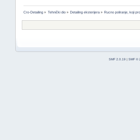
Cro-Detailing
»
Tehnički dio
»
Detailing eksterijera
»
Rucno poliranje, koji pr
SMF 2.0.19
|
SMF © 