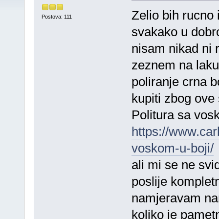
Zelio bih rucno 
Postova: 111
svakako u dobro
nisam nikad ni 
zeznem na laku.
poliranje crna b
kupiti zbog ov
Politura sa vos
https://www.car
voskom-u-boji/
ali mi se ne svi
poslije kompletn
namjeravam nan
koliko je pamet