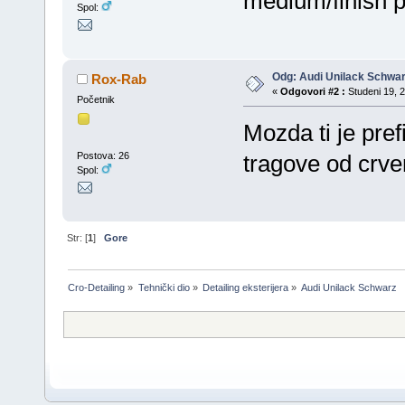
medium/finish 
Spol:
Odg: Audi Unilack Schwa
Rox-Rab
«
Odgovori #2 :
Studeni 19, 2
Početnik
Mozda ti je pref
Postova: 26
tragove od crv
Spol:
Str: [
1
]
Gore
Cro-Detailing
»
Tehnički dio
»
Detailing eksterijera
»
Audi Unilack Schwarz