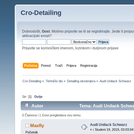
Cro-Detailing
Dobrodošli,
Gost
. Molimo
prijavite se
ili se
registrirajte
. Jeste li propus
aktivacijski email
?
Prijavite se korisničkim imenom, lozinkom i duljinom prijave
Početna
Pomoć
Traži
Prijava
Registracija
Cro-Detailing
»
Tehnički dio
»
Detailing eksterijera
»
Audi Unilack Schwarz
Str: [
1
]
Dolje
Autor
Tema: Audi Unilack Schwar
0 Članova i 1 Gost pregledava ovu temu.
Audi Unilack Schwarz
Maxfly
«
:
Studeni 19, 2019, 03:03:04
Početnik