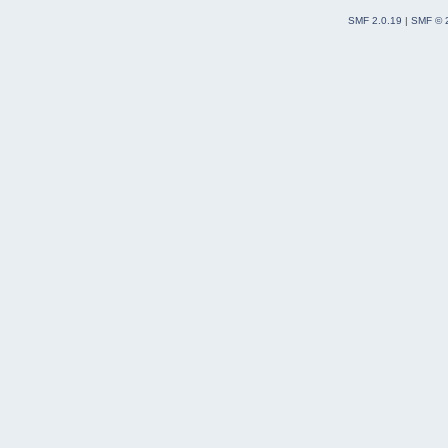
SMF 2.0.19
|
SMF © 