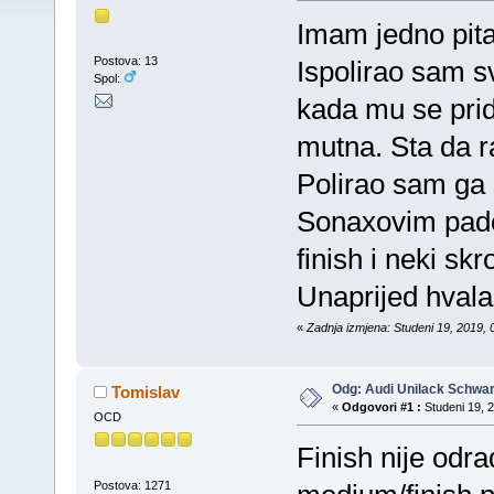
Imam jedno pita
Postova: 13
Ispolirao sam sv
Spol:
kada mu se pridj
mutna. Sta da r
Polirao sam ga
Sonaxovim pado
finish i neki sk
Unaprijed hvala
«
Zadnja izmjena: Studeni 19, 2019, 
Odg: Audi Unilack Schwa
Tomislav
«
Odgovori #1 :
Studeni 19, 2
OCD
Finish nije odra
Postova: 1271