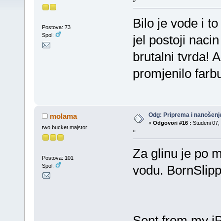
»
Bilo je vode i t
Postova: 73
Spol:
jel postoji naci
brutalni tvrda! 
promjenilo farbu
Odg: Priprema i nanošenj
molama
«
Odgovori #16 :
Studeni 07, 
two bucket majstor
»
Za glinu je po m
Postova: 101
Spol:
vodu. BornSlippy
Sent from my i