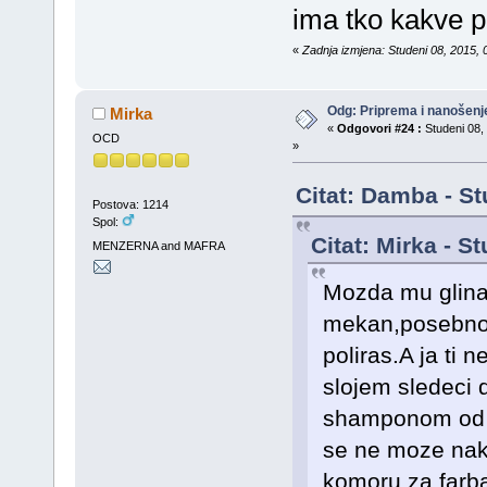
ima tko kakve p
«
Zadnja izmjena: Studeni 08, 2015, 
Odg: Priprema i nanošenj
Mirka
«
Odgovori #24 :
Studeni 08, 
OCD
»
Citat: Damba - St
Postova: 1214
Spol:
Citat: Mirka - S
MENZERNA and MAFRA
Mozda mu glina o
mekan,posebno j
poliras.A ja ti 
slojem sledeci 
shamponom od p
se ne moze nakup
komoru za farba