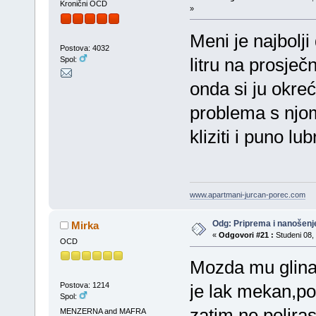
Kronični OCD
»
Meni je najbolji
Postova: 4032
litru na prosječ
Spol:
onda si ju okr
problema s njom
kliziti i puno lubr
www.apartmani-jurcan-porec.com
Odg: Priprema i nanošenj
Mirka
«
Odgovori #21 :
Studeni 08, 
OCD
Mozda mu glina 
Postova: 1214
je lak mekan,po
Spol:
zatim ne poliras
MENZERNA and MAFRA