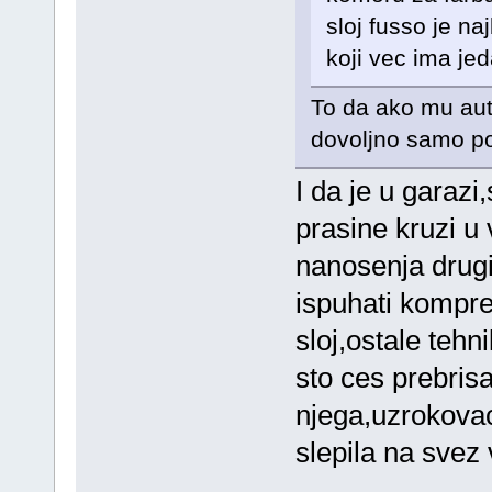
sloj fusso je n
koji vec ima je
To da ako mu auto
dovoljno samo po
I da je u garazi
prasine kruzi u
nanosenja drugi 
ispuhati kompre
sloj,ostale teh
sto ces prebrisa
njega,uzrokovac
slepila na svez