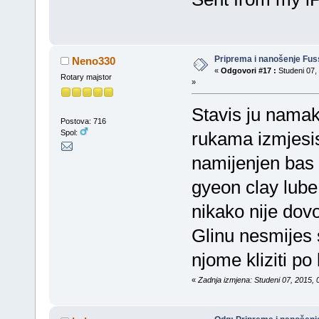
Priprema i nanošenje Fus
Neno330
«
Odgovori #17 :
Studeni 07, 
Rotary majstor
»
Stavis ju namaka
Postova: 716
Spol:
rukama izmjesis.
namijenjen bas 
gyeon clay lube
nikako nije dovo
Glinu nesmijes 
njome kliziti po
«
Zadnja izmjena: Studeni 07, 2015,