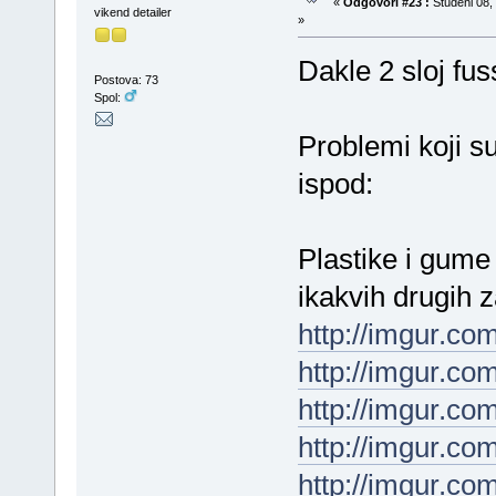
«
Odgovori #23 :
Studeni 08, 
vikend detailer
»
Dakle 2 sloj fu
Postova: 73
Spol:
Problemi koji su
ispod:
Plastike i gum
ikakvih drugih z
http://imgur.c
http://imgur.c
http://imgur.c
http://imgur.c
http://imgur.c