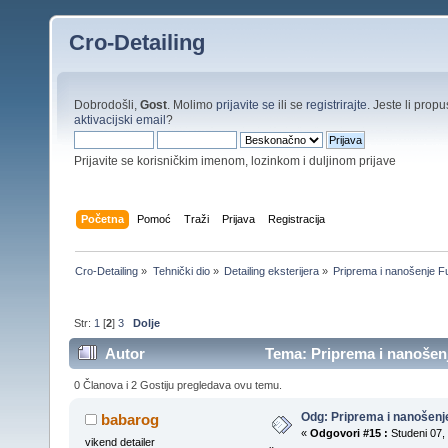
Cro-Detailing
Dobrodošli,
Gost
. Molimo
prijavite se
ili se
registrirajte
. Jeste li propus
aktivacijski email
?
Prijavite se korisničkim imenom, lozinkom i duljinom prijave
Početna
Pomoć
Traži
Prijava
Registracija
Cro-Detailing
»
Tehnički dio
»
Detailing eksterijera
»
Priprema i nanošenje F
Str:
1
[
2
]
3
Dolje
Autor
Tema: Priprema i nanošenj
0 Članova i 2 Gostiju pregledava ovu temu.
Odg: Priprema i nanošenj
babarog
«
Odgovori #15 :
Studeni 07, 
vikend detailer