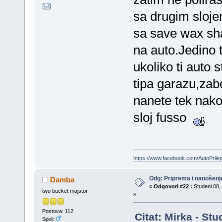
sa drugim sloje
sa save wax sh
na auto.Jedino 
ukoliko ti auto 
tipa garazu,zabo
nanete tek nako
sloj fusso
https://www.facebook.com/AutoPril
Odg: Priprema i nanošenj
Damba
«
Odgovori #22 :
Studeni 08, 
two bucket majstor
»
Postova: 112
Citat: Mirka - St
Spol: