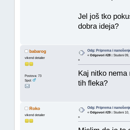
Jel još tko pokuš
dobra ideja?
Odg: Priprema i nanošenj
babarog
«
Odgovori #28 :
Studeni 09, 
vikend detailer
»
Kaj nitko nema n
Postova: 73
Spol:
tih fleka?
Odg: Priprema i nanošenj
Roko
«
Odgovori #29 :
Studeni 10, 
vikend detailer
»