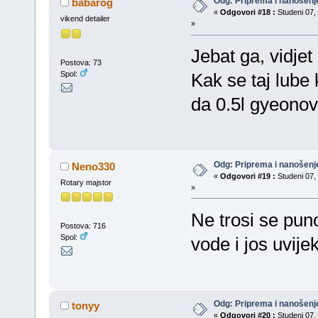
Odg: Priprema i nanošenj
babarog
«
Odgovori #18 :
Studeni 07, 
vikend detailer
»
Jebat ga, vidjet
Postova: 73
Spol:
Kak se taj lube 
da 0.5l gyeono
Odg: Priprema i nanošenj
Neno330
«
Odgovori #19 :
Studeni 07, 
Rotary majstor
»
Ne trosi se puno
Postova: 716
Spol:
vode i jos uvijek
Odg: Priprema i nanošenj
tonyy
«
Odgovori #20 :
Studeni 07, 