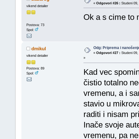
«
Odgovori #26 :
Studeni 09, 
vikend detailer
Ok a s cime to 
Postova: 73
Spol:
Odg: Priprema i nanošenj
dmikul
«
Odgovori #27 :
Studeni 09, 
vikend detailer
»
Postova: 89
Kad vec spominj
Spol:
čistio totalno 
vremenu, a i sa
stavio u mikrova
raditi i nisam 
Inače svoje aut
vremenu, pa nem