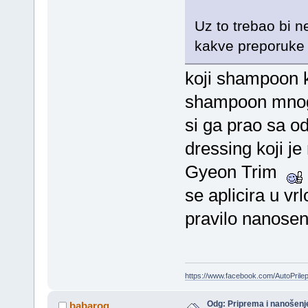
Uz to trebao bi n
kakve preporuke 
koji shampoon ko
shampoon mnogo
si ga prao sa
dressing koji je
Gyeon Trim
se aplicira u vrl
pravilo nanosen
https://www.facebook.com/AutoPril
Odg: Priprema i nanošenj
babarog