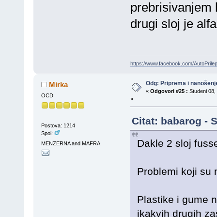
prebrisivanjem
drugi sloj je al
https://www.facebook.com/AutoPril
Odg: Priprema i nanošenj
Mirka
«
Odgovori #25 :
Studeni 08, 
OCD
»
Citat: babarog - 
Postova: 1214
Spol:
Dakle 2 sloj fus
MENZERNA and MAFRA
Problemi koji su 
Plastike i gume 
ikakvih drugih za