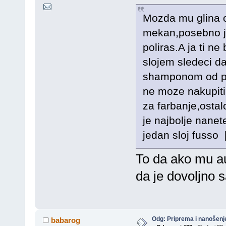
Mozda mu glina os
mekan,posebno ja
poliras.A ja ti n
slojem sledeci d
shamponom od pra
ne moze nakupiti 
za farbanje,ostal
je najbolje nanet
jedan sloj fusso 
To da ako mu aut
da je dovoljno 
Odg: Priprema i nanošenj
babarog