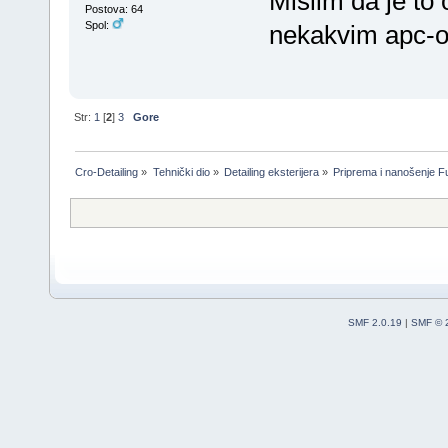
Mislim da je to
Postova: 64
Spol:
nekakvim apc-om
Str:
1
[
2
]
3
Gore
Cro-Detailing
»
Tehnički dio
»
Detailing eksterijera
»
Priprema i nanošenje F
SMF 2.0.19
|
SMF © 