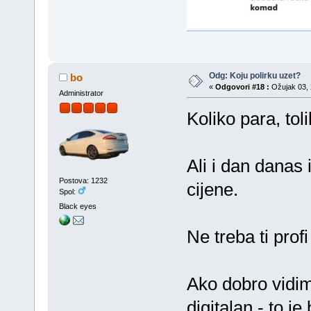
Odg: Koju polirku uzet?
bo
«
Odgovori #18 :
Ožujak 03, 
Administrator
Koliko para, tol
Ali i dan danas
Postova: 1232
cijene.
Spol:
Black eyes
Ne treba ti prof
Ako dobro vidim
digitalan - to j