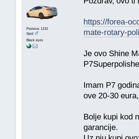
Pozdrav, ovo ti 
https://forea-oc
Postova: 1232
mate-rotary-pol
Spol:
Black eyes
Je ovo Shine Ma
P7Superpolishe
Imam P7 godinam
ove 20-30 eura, 
Bolje kupi kod 
garancije.
Uz nju kupi ovo