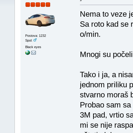
»
Nema to veze je
Sa roto kad se 
o/min.
Postova: 1232
Spol:
Black eyes
Mnogi su počeli s
Tako i ja, a ni
jednom priliku 
stvarno moraš bi
Probao sam sa 
3M pad, vrtio s
mi se nije rasp