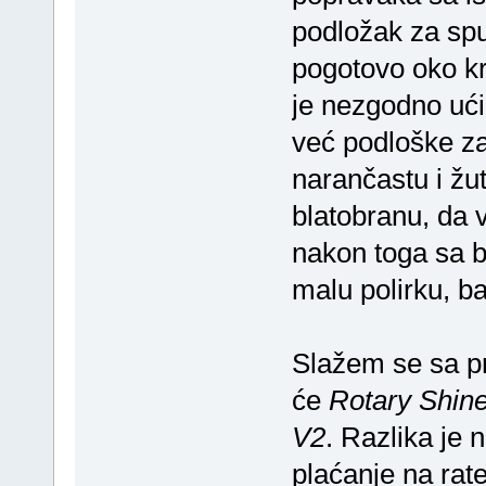
podložak za sp
pogotovo oko kra
je nezgodno ući
već podloške za 
narančastu i žut
blatobranu, da v
nakon toga sa b
malu polirku, 
Slažem se sa pr
će
Rotary Shin
V2
. Razlika je
plaćanje na ra