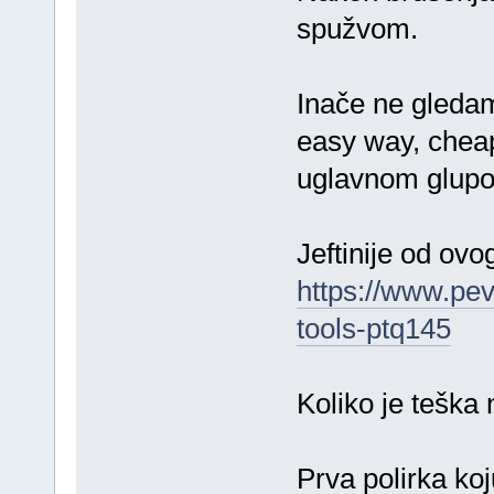
spužvom.
Inače ne gledam 
easy way, cheap
uglavnom glupos
Jeftinije od ovo
https://www.peve
tools-ptq145
Koliko je teška
Prva polirka ko