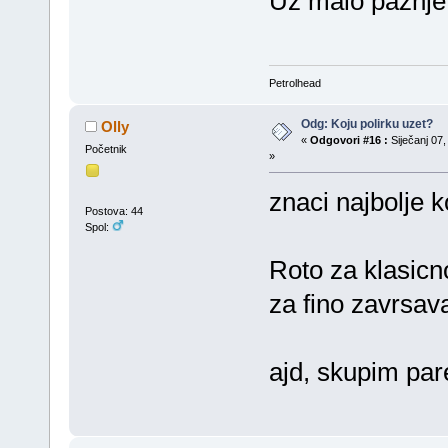
Uz malo pažnje
Petrolhead
Odg: Koju polirku uzet?
Olly
«
Odgovori #16 :
Siječanj 07,
Početnik
»
znaci najbolje k
Postova: 44
Spol:
Roto za klasicno
za fino zavrsav
ajd, skupim par