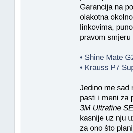
Garancija na pol
olakotna okolnos
linkovima, pun
pravom smjeru 
• Shine Mate 
• Krauss P7 Su
Jedino me sad 
pasti i meni za 
3M Ultrafine SE
kasnije uz nju u
za ono što plani