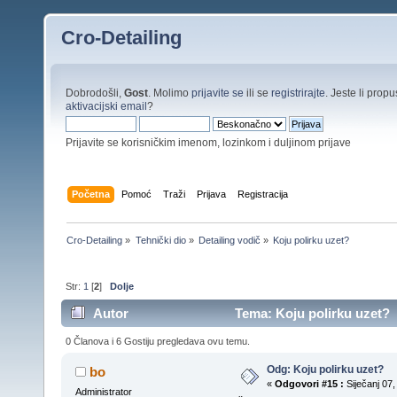
Cro-Detailing
Dobrodošli,
Gost
. Molimo
prijavite se
ili se
registrirajte
. Jeste li propus
aktivacijski email
?
Prijavite se korisničkim imenom, lozinkom i duljinom prijave
Početna
Pomoć
Traži
Prijava
Registracija
Cro-Detailing
»
Tehnički dio
»
Detailing vodič
»
Koju polirku uzet?
Str:
1
[
2
]
Dolje
Autor
Tema: Koju polirku uzet? 
0 Članova i 6 Gostiju pregledava ovu temu.
Odg: Koju polirku uzet?
bo
«
Odgovori #15 :
Siječanj 07,
Administrator