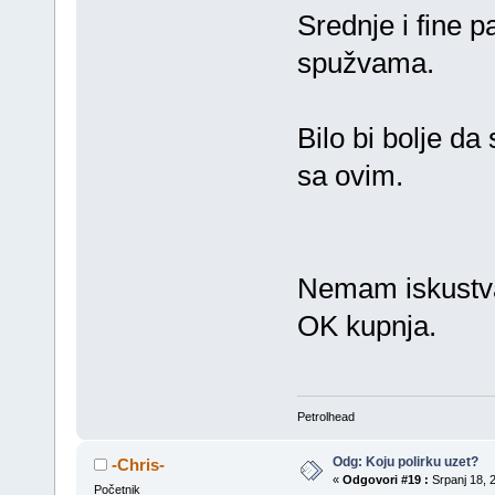
Srednje i fine 
spužvama.
Bilo bi bolje da 
sa ovim.
Nemam iskustva 
OK kupnja.
Petrolhead
Odg: Koju polirku uzet?
-Chris-
«
Odgovori #19 :
Srpanj 18, 2
Početnik