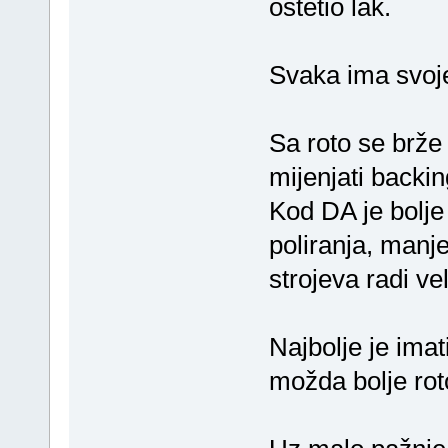
oštetio lak.
Svaka ima svoje
Sa roto se brže
mijenjati backin
Kod DA je bolje t
poliranja, manje
strojeva radi ve
Najbolje je imat
možda bolje roto 