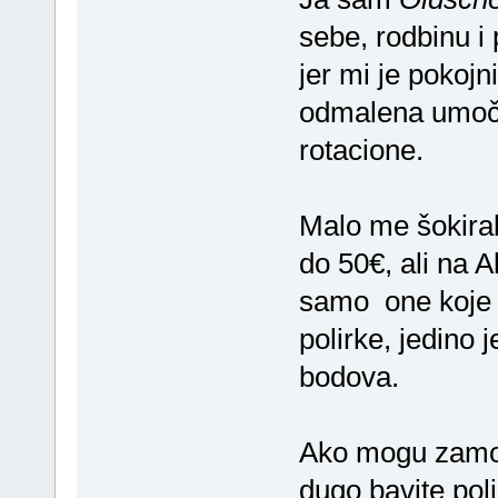
sebe, rodbinu i
jer mi je pokojni
odmalena umočen
rotacione.
Malo me šokiral
do 50€, ali na A
samo one koje i
polirke, jedino 
bodova.
Ako mogu zamoli
dugo bavite pol