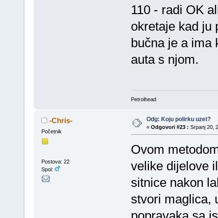
110 - radi OK al
okretaje kad ju p
bučna je a ima 
auta s njom.
Petrolhead
Odg: Koju polirku uzet?
-Chris-
«
Odgovori #23 :
Srpanj 20, 2
Početnik
Ovom metodom s
Postova: 22
velike dijelove 
Spol:
sitnice nakon lak
stvori maglica,
popravaka sa ist