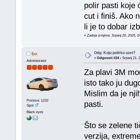
polir pasti koje
cut i finiš. Ako
li je to dobar iz
«
Zadnja izmjena: Srpanj 20, 2025, 0
Odg: Koju polirku uzet?
bo
«
Odgovori #24 :
Srpanj 21, 2
Administrator
Za plavi 3M mog
isto tako ju dug
Mislim da je nji
Postova: 1232
pasti.
Spol:
Black eyes
Što se zelene t
verzija, extreme,