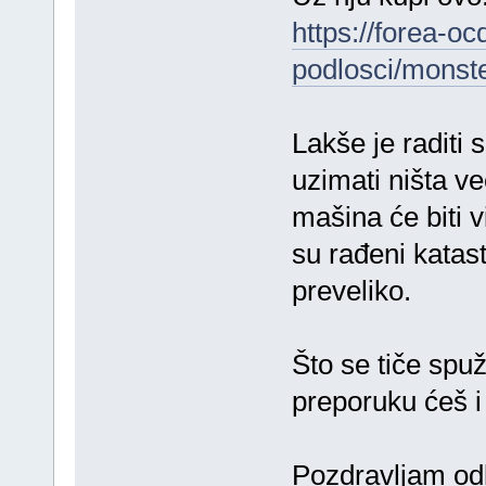
https://forea-oc
podlosci/monste
Lakše je raditi 
uzimati ništa ve
mašina će biti v
su rađeni katas
preveliko.
Što se tiče spuž
preporuku ćeš i 
Pozdravljam od