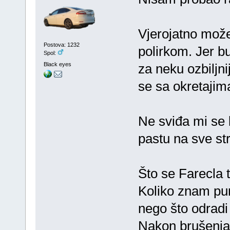
Vjerojatno može
Postova: 1232
polirkom. Jer bu
Spol:
Black eyes
za neku ozbiljnij
se sa okretajim
Ne sviđa mi se k
pastu na sve st
Što se Farecla t
Koliko znam puna
nego što odradi 
Nakon brušenja