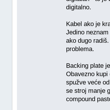
digitalno.
Kabel ako je kr
Jedino neznam k
ako dugo radiš.
problema.
Backing plate je
Obavezno kupi dr
spužve veće od 
se stroj manje g
compound past