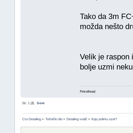
Tako da 3m FC+
možda nešto dr
Velik je raspon
bolje uzmi neku
Petrolhead
Str:
1
[
2
]
Gore
Cro-Detailing
»
Tehnički dio
»
Detailing vodič
»
Koju polirku uzet?