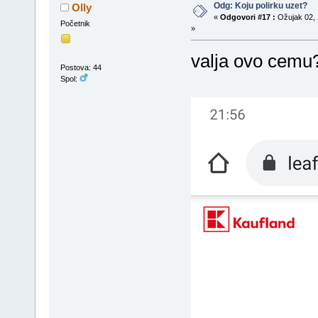
Odg: Koju polirku uzet?
Olly
«
Odgovori #17 :
Ožujak 02, 
Početnik
»
valja ovo cemu
Postova: 44
Spol: