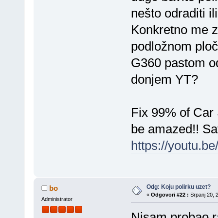
nešto odraditi il
Konkretno me za
podložnom plo
G360 pastom odr
donjem YT?
Fix 99% of Car
be amazed!! Sa
https://youtu.
Odg: Koju polirku uzet?
bo
«
Odgovori #22 :
Srpanj 20, 2
Administrator
Nisam probao ra