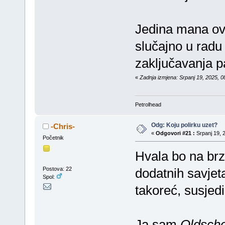
Jedina mana ove
slučajno u radu 
zaključavanja pa
«
Zadnja izmjena: Srpanj 19, 2025, 0
Petrolhead
Odg: Koju polirku uzet?
-Chris-
«
Odgovori #21 :
Srpanj 19, 2
Početnik
Hvala bo na br
Postova: 22
dodatnih savjet
Spol:
takoreć, susjed
Ja sam
Oldscho