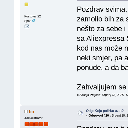
Pozdrav svima,
Postova: 22
zamolio bih za 
Spol:
nešto za sebe i 
sa Aliexpressa S
kod nas može na
neki smjer, pa 
ponude, a da ba
Zahvaljujem se 
«
Zadnja izmjena: Srpanj 18, 2025, 1
Odg: Koju polirku uzet?
bo
«
Odgovori #20 :
Srpanj 19, 2
Administrator