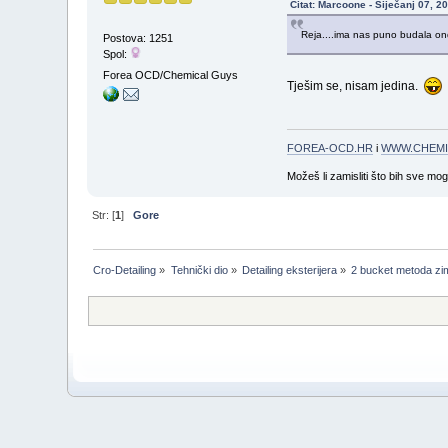
Citat: Marcoone - Siječanj 07, 2
Reja....ima nas puno budala o
Postova: 1251
Spol:
Forea OCD/Chemical Guys
Tješim se, nisam jedina.
FOREA-OCD.HR
i
WWW.CHEMI
Možeš li zamisliti što bih sve mo
Str: [
1
]
Gore
Cro-Detailing
»
Tehnički dio
»
Detailing eksterijera
»
2 bucket metoda zi