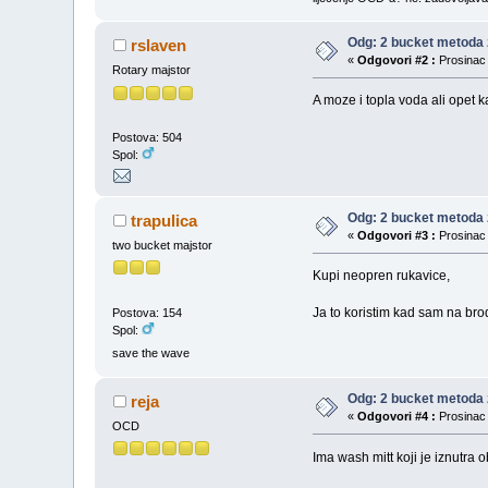
Odg: 2 bucket metoda 
rslaven
«
Odgovori #2 :
Prosinac 
Rotary majstor
A moze i topla voda ali opet k
Postova: 504
Spol:
Odg: 2 bucket metoda 
trapulica
«
Odgovori #3 :
Prosinac 
two bucket majstor
Kupi neopren rukavice,
Ja to koristim kad sam na bro
Postova: 154
Spol:
save the wave
Odg: 2 bucket metoda 
reja
«
Odgovori #4 :
Prosinac 
OCD
Ima wash mitt koji je iznutra