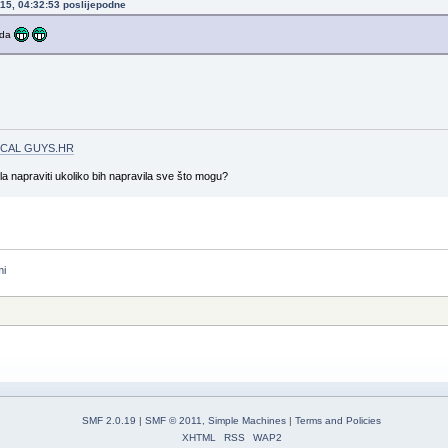
015, 04:32:53 poslijepodne
nda
CAL GUYS.HR
gla napraviti ukoliko bih napravila sve što mogu?
mi
SMF 2.0.19
|
SMF © 2011
,
Simple Machines
|
Terms and Policies
XHTML
RSS
WAP2