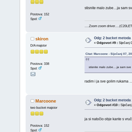
stisnite malo zube....ja sam 
Postova: 152
Spol:
.....Zoom zoom driver.....(C20LET
Odg: 2 bucket metoda 
skiron
«
Odgovori #9 :
Siječanj 
D/A majstor
Citat: Marcoone - Siječanj 07, 2
Postova: 338
stisnite malo zube....ja sam sve
Spol:
radim i ja sve golim rukama ..
Odg: 2 bucket metoda 
Marcoone
«
Odgovori #10 :
Siječanj
two bucket majstor
ja si natočio obje kante s v
Postova: 152
Spol: