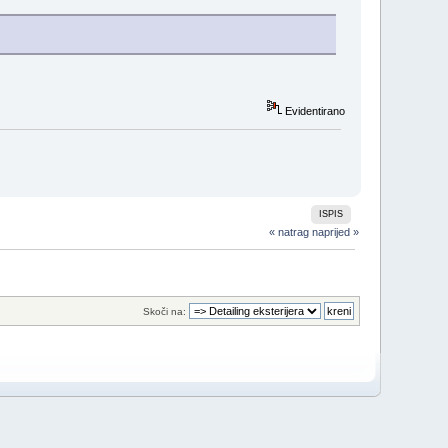
Evidentirano
ISPIS
« natrag
naprijed »
Skoči na: