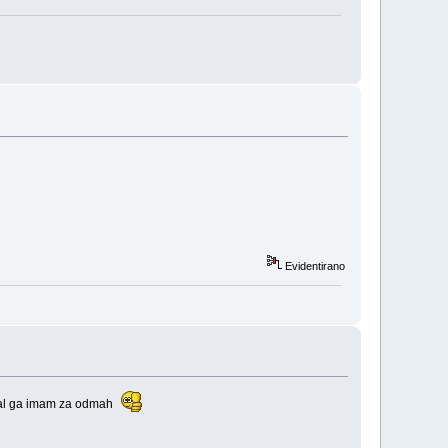
Evidentirano
e al ga imam za odmah