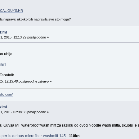
CAL GUYS.HR
gla napraviti ukoliko bih napravila sve što mogu?
zimi
01, 2015, 12:13:29 poslijepodne »
a ubija.
html
Tapatalk
15, 12:13:46 poslijepodne zdravo
»
udio.com/
zimi
01, 2015, 02:38:33 poslijepodne »
 Guysa MF waterproof wash mitt za razliku od ovog Noodle wash mitta, skuplji j
uper-luxurious-microfiber-washmitt-145
-
110kn