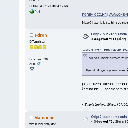
Forea OCD/Chemical Guys
FOREA-OCD.HR
i
WWW.CHEMI
Možeš li zamisliti što bih sve mo
Odg: 2 bucket metoda 
skiron
«
Odgovori #7 :
Siječanj 
D/A majstor
Citat: rslaven - Prosinac 29, 20
... vileda gumene rukavice za rib
Postova: 338
Spol:
Nije bilo druge boje osim roze
ja sam uzeo "Vileda der robust
čast na ideji ... spasio sam s
«
Zadnja izmjena: Siječanj 07, 20
Odg: 2 bucket metoda 
Marcoone
«
Odgovori #8 :
Siječanj 
two bucket majstor