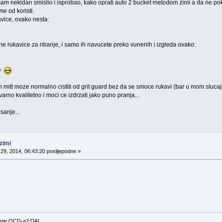
am nekidan smislio i isprobao, kako oprati auto 2 bucket metodom zimi a da ne pok
e od koristi.
vice, ovako nesta:
e rukavice za ribanje, i samo ih navucete preko vunenih i izgleda ovako:
ze
mitt moze normalno cistiti od grit guard bez da se smoce rukavi (bar u mom sluca
arno kvalitetno i moci ce izdrzati jako puno pranja...
sanje...
zimi
29, 2014, 06:43:20 poslijepodne »
vanje OCD-a? DA!