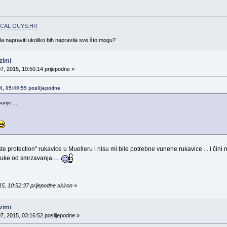
CAL GUYS.HR
gla napraviti ukoliko bih napravila sve što mogu?
zimi
07, 2015, 10:50:14 prijepodne »
14, 05:40:59 poslijepodne
anje ...
e protection" rukavice u Muelleru i nisu mi bile potrebne vunene rukavice ... i čini m
i ruke od smrzavanja ...
15, 10:52:37 prijepodne skiron
»
zimi
07, 2015, 03:16:52 poslijepodne »