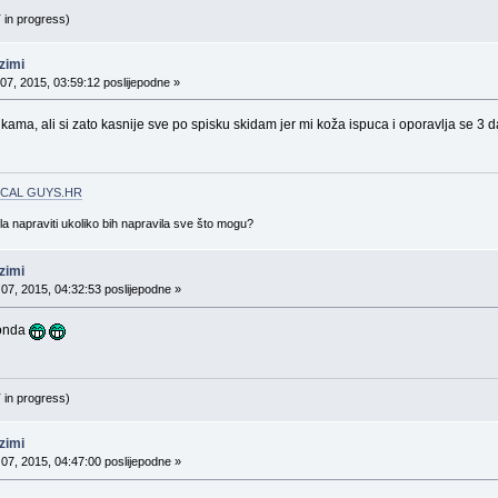
 in progress)
zimi
 07, 2015, 03:59:12 poslijepodne »
rukama, ali si zato kasnije sve po spisku skidam jer mi koža ispuca i oporavlja se 3
CAL GUYS.HR
gla napraviti ukoliko bih napravila sve što mogu?
zimi
 07, 2015, 04:32:53 poslijepodne »
 onda
 in progress)
zimi
 07, 2015, 04:47:00 poslijepodne »