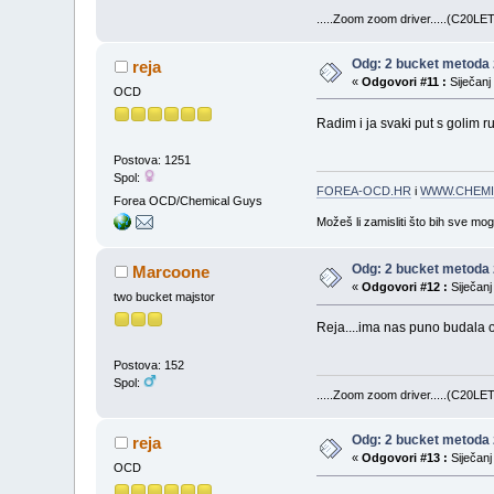
.....Zoom zoom driver.....(C20LET
Odg: 2 bucket metoda 
reja
«
Odgovori #11 :
Siječanj
OCD
Radim i ja svaki put s golim 
Postova: 1251
Spol:
FOREA-OCD.HR
i
WWW.CHEMI
Forea OCD/Chemical Guys
Možeš li zamisliti što bih sve mo
Odg: 2 bucket metoda 
Marcoone
«
Odgovori #12 :
Siječanj
two bucket majstor
Reja....ima nas puno budala
Postova: 152
Spol:
.....Zoom zoom driver.....(C20LET
Odg: 2 bucket metoda 
reja
«
Odgovori #13 :
Siječanj
OCD