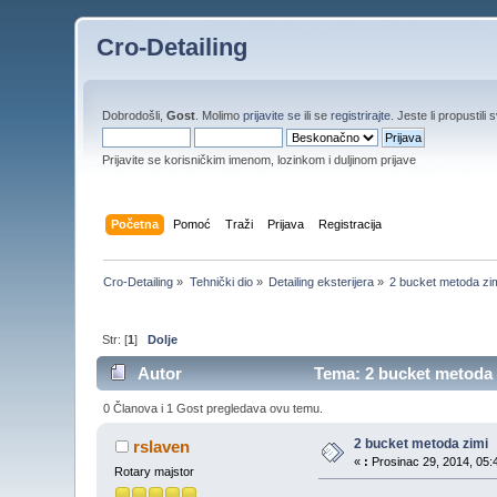
Cro-Detailing
Dobrodošli,
Gost
. Molimo
prijavite se
ili se
registrirajte
. Jeste li propustili 
Prijavite se korisničkim imenom, lozinkom i duljinom prijave
Početna
Pomoć
Traži
Prijava
Registracija
Cro-Detailing
»
Tehnički dio
»
Detailing eksterijera
»
2 bucket metoda zi
Str: [
1
]
Dolje
Autor
Tema: 2 bucket metoda z
0 Članova i 1 Gost pregledava ovu temu.
2 bucket metoda zimi
rslaven
«
:
Prosinac 29, 2014, 05:4
Rotary majstor