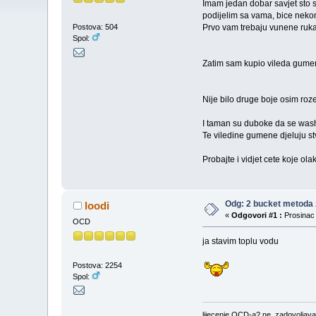
Imam jedan dobar savjet sto s
podijelim sa vama, bice nekom
Prvo vam trebaju vunene ruka
Postova: 504
Spol:
Zatim sam kupio vileda gumen
Nije bilo druge boje osim ro
I taman su duboke da se wash 
Te viledine gumene djeluju stv
Probajte i vidjet cete koje olak
Odg: 2 bucket metoda 
loodi
«
Odgovori #1 :
Prosinac 
OCD
ja stavim toplu vodu
Postova: 2254
Spol:
lijecenje OCD-a? ne. zadovolja