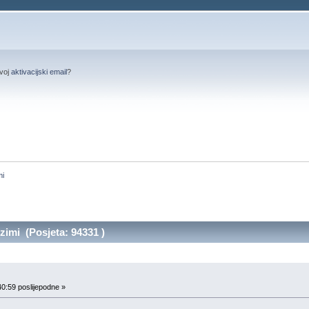
svoj
aktivacijski email
?
mi
imi (Posjeta: 94331 )
0:59 poslijepodne »