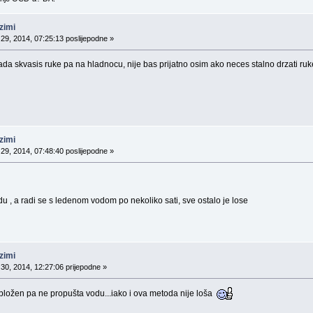
zimi
29, 2014, 07:25:13 poslijepodne »
ada skvasis ruke pa na hladnocu, nije bas prijatno osim ako neces stalno drzati ruke 
zimi
29, 2014, 07:48:40 poslijepodne »
du , a radi se s ledenom vodom po nekoliko sati, sve ostalo je lose
zimi
30, 2014, 12:27:06 prijepodne »
 obložen pa ne propušta vodu...iako i ova metoda nije loša