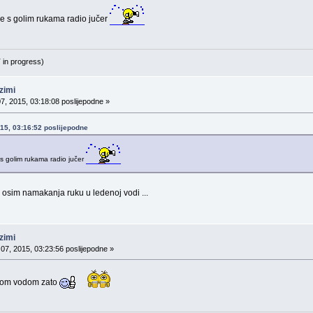
sve s golim rukama radio jučer
 in progress)
zimi
07, 2015, 03:18:08 poslijepodne »
015, 03:16:52 poslijepodne
 s golim rukama radio jučer
. osim namakanja ruku u ledenoj vodi ...
zimi
 07, 2015, 03:23:56 poslijepodne »
ručom vodom zato