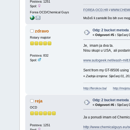
Postova: 1251
Spol:
FOREA-OCD.HR
i
WWW.CHEMI
Forea OCD/Chemical Guys
Možeš li zamisliti što bih sve mo
Odg: 2 bucket metoda 
zdravo
«
Odgovori #5 :
Siječanj 
Rotary majstor
Je, imam ja dva ta.
Nisu skupi u USA, ali postarin
Postova: 832
Spol:
www.autogeek.net/wash-mitt.
Sent from my GT-I9506 using 
«
Zadnja izmjena: Siječanj 01, 20
http://ferokov.ba/
http://mojst
Odg: 2 bucket metoda 
reja
«
Odgovori #6 :
Siječanj 
OCD
Ja u ponudi imam od Chemical
Postova: 1251
http://www.chemicalguys.eu/s
Spol: