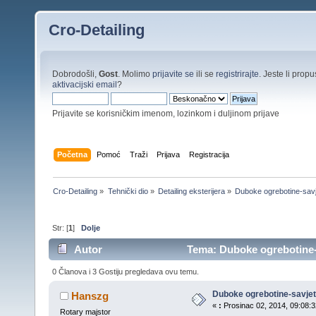
Cro-Detailing
Dobrodošli,
Gost
. Molimo
prijavite se
ili se
registrirajte
. Jeste li propus
aktivacijski email
?
Prijavite se korisničkim imenom, lozinkom i duljinom prijave
Početna
Pomoć
Traži
Prijava
Registracija
Cro-Detailing
»
Tehnički dio
»
Detailing eksterijera
»
Duboke ogrebotine-savj
Str: [
1
]
Dolje
Autor
Tema: Duboke ogrebotine-s
0 Članova i 3 Gostiju pregledava ovu temu.
Duboke ogrebotine-savjet
Hanszg
«
:
Prosinac 02, 2014, 09:08:3
Rotary majstor