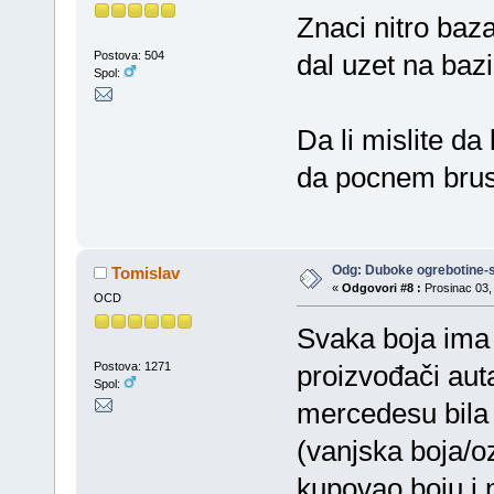
Znaci nitro baza
Postova: 504
dal uzet na bazi 
Spol:
Da li mislite da
da pocnem brus
Odg: Duboke ogrebotine-s
Tomislav
«
Odgovori #8 :
Prosinac 03, 
OCD
Svaka boja ima s
Postova: 1271
proizvođači auta
Spol:
mercedesu bila
(vanjska boja/oz
kupovao boju i n