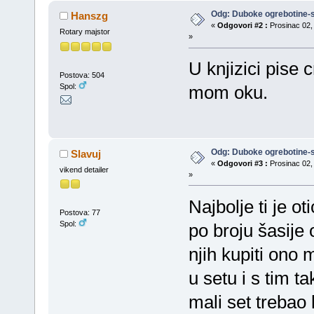
Odg: Duboke ogrebotine-s
Hanszg
«
Odgovori #2 :
Prosinac 02, 
Rotary majstor
»
U knjizici pise 
Postova: 504
Spol:
mom oku.
Odg: Duboke ogrebotine-s
Slavuj
«
Odgovori #3 :
Prosinac 02, 
vikend detailer
»
Najbolje ti je ot
Postova: 77
Spol:
po broju šasije
njih kupiti ono
u setu i s tim t
mali set trebao