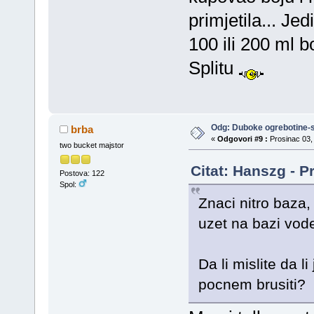
primjetila... Je
100 ili 200 ml 
Splitu
Odg: Duboke ogrebotine-s
brba
«
Odgovori #9 :
Prosinac 03, 
two bucket majstor
Citat: Hanszg - P
Postova: 122
Spol:
Znaci nitro baza, 
uzet na bazi vode 
Da li mislite da 
pocnem brusiti?