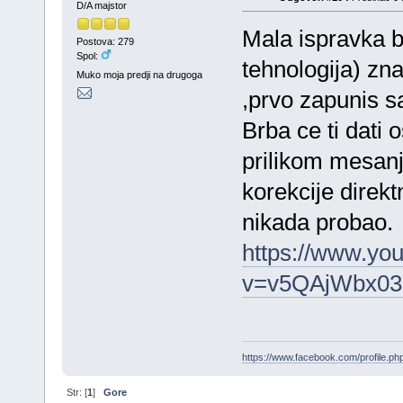
D/A majstor
Mala ispravka bo
Postova: 279
Spol:
tehnologija) zn
Muko moja predji na drugoga
,prvo zapunis s
Brba ce ti dati 
prilikom mesanj
korekcije direk
nikada probao.
https://www.yo
v=v5QAjWbx03
https://www.facebook.com/profile.
Str: [
1
]
Gore