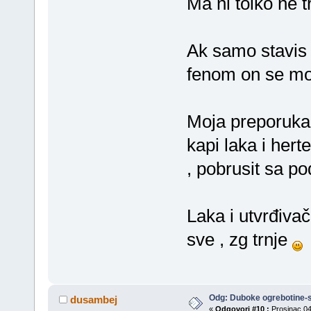
Ma ni tolko ne t
Ak samo stavis 
fenom on se moz
Moja preporuka bi
kapi laka i hert
, pobrusit sa po
Laka i utvrđiva
sve , zg trnje
Odg: Duboke ogrebotine-s
dusambej
«
Odgovori #10 :
Prosinac 04