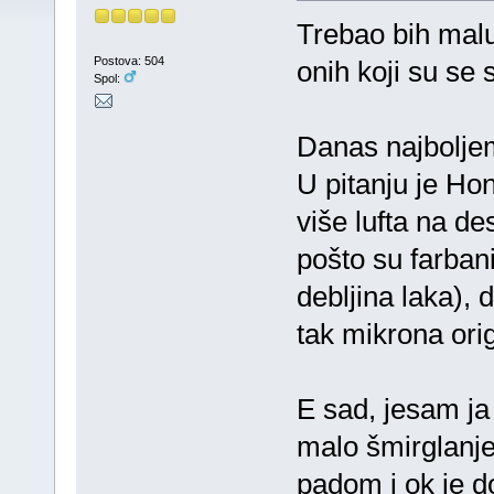
Trebao bih malu
Postova: 504
onih koji su se
Spol:
Danas najboljem 
U pitanju je Ho
više lufta na d
pošto su farban
debljina laka), 
tak mikrona orig
E sad, jesam ja
malo šmirglanj
padom i ok je d