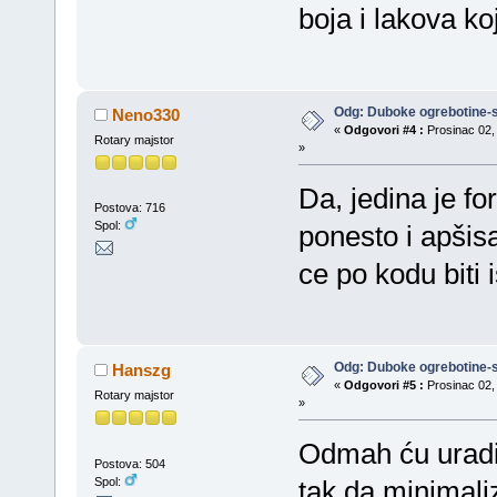
boja i lakova ko
Odg: Duboke ogrebotine-s
Neno330
«
Odgovori #4 :
Prosinac 02, 
Rotary majstor
»
Da, jedina je fo
Postova: 716
Spol:
ponesto i apšisa
ce po kodu biti i
Odg: Duboke ogrebotine-s
Hanszg
«
Odgovori #5 :
Prosinac 02, 
Rotary majstor
»
Odmah ću uradit
Postova: 504
Spol:
tak da minimalizi