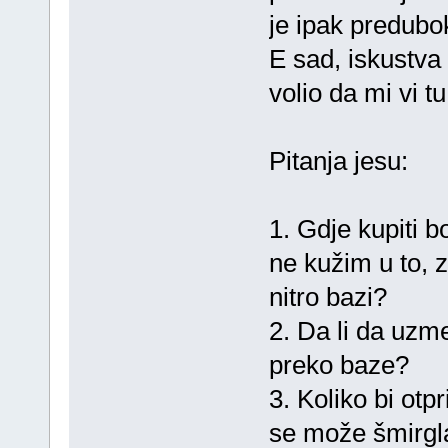
je ipak predubok
E sad, iskustv
volio da mi vi 
Pitanja jesu:
1. Gdje kupiti b
ne kužim u to, 
nitro bazi?
2. Da li da uzm
preko baze?
3. Koliko bi otp
se može šmirgla