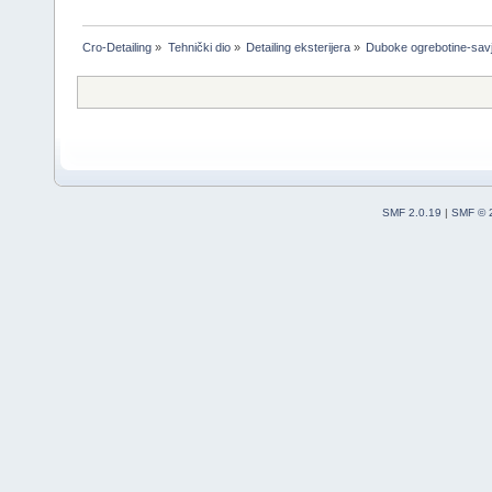
Cro-Detailing
»
Tehnički dio
»
Detailing eksterijera
»
Duboke ogrebotine-savj
SMF 2.0.19
|
SMF © 