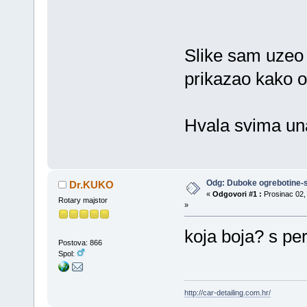
Slike sam uzeo 
prikazao kako on
Hvala svima un
Odg: Duboke ogrebotine-s
Dr.KUKO
«
Odgovori #1 :
Prosinac 02, 
Rotary majstor
»
koja boja? s per
Postova: 866
Spol:
http://car-detailing.com.hr/