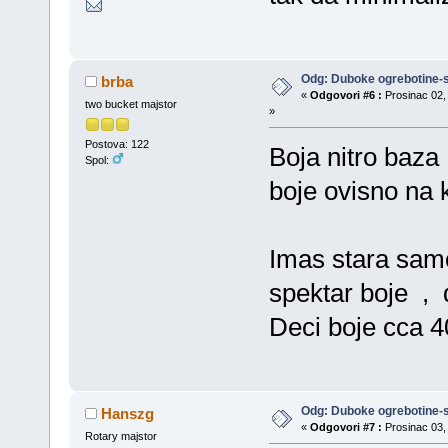
Odg: Duboke ogrebotine-s
brba
«
Odgovori #6 :
Prosinac 02, 
two bucket majstor
»
Postova: 122
Boja nitro baza
Spol:
boje ovisno na k
Imas stara samo
spektar boje , d
Deci boje cca 
Odg: Duboke ogrebotine-s
Hanszg
«
Odgovori #7 :
Prosinac 03, 
Rotary majstor