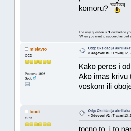
komoru?
The only question is "How bad do you
"When you want to succeed as bad as
Odg: Oksidacija akril laka
mislavto
«
Odgovori #1 :
Travanj 12, 2
OCD
Kako peres i od
Postova: 1998
Ako imas krivu t
Spol:
voskom ili oboje
Odg: Oksidacija akril laka
loodi
«
Odgovori #2 :
Travanj 13, 2
OCD
tocno to. i to na