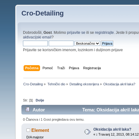
Cro-Detailing
Dobrodošli,
Gost
. Molimo
prijavite se
ili se
registrirajte
. Jeste li propus
aktivacijski email
?
Prijavite se korisničkim imenom, lozinkom i duljinom prijave
Početna
Pomoć
Traži
Prijava
Registracija
Cro-Detailing
»
Tehnički dio
»
Detailing eksterijera
»
Oksidacija akril laka?
Str: [
1
]
Dolje
Autor
Tema: Oksidacija akril lak
0 Članova i 1 Gost pregledava ovu temu.
Oksidacija akril laka?
Element
«
:
Travanj 12, 2013, 08:14:12
D/A majstor