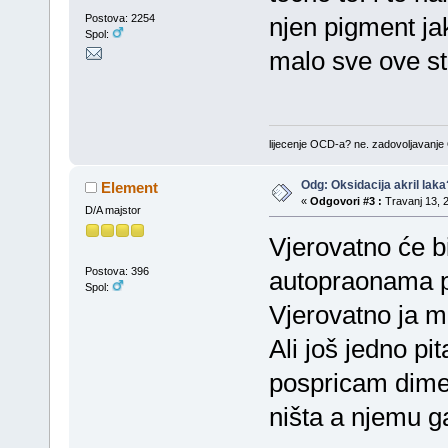
Postova: 2254
njen pigment jak
Spol:
malo sve ove sta
lijecenje OCD-a? ne. zadovoljavanj
Odg: Oksidacija akril laka
Element
«
Odgovori #3 :
Travanj 13, 2
D/A majstor
Vjerovatno će b
Postova: 396
autopraonama p
Spol:
Vjerovatno ja 
Ali još jedno pi
pospricam dimer
ništa a njemu g