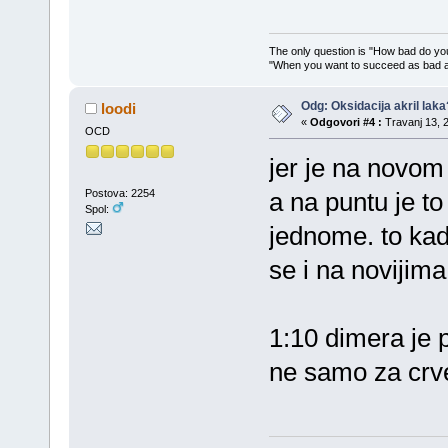
The only question is "How bad do you
"When you want to succeed as bad as
Odg: Oksidacija akril laka
loodi
«
Odgovori #4 :
Travanj 13, 2
OCD
jer je na novom 
Postova: 2254
a na puntu je to 
Spol:
jednome. to kad 
se i na novijima
1:10 dimera je p
ne samo za crv