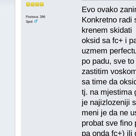
Evo ovako zani
Postova: 396
Konkretno radi 
Spol:
krenem skidati
oksid sa fc+ i 
uzmem perfectu i
po padu, sve to 
zastitim voskom
sa time da oksid
tj. na mjestima 
je najizlozenij
meni je da ne us
probat sve fino 
pa onda fc+) ili