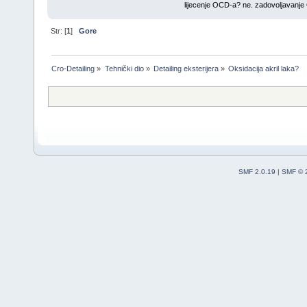
lijecenje OCD-a? ne. zadovoljavanj
Str: [
1
]
Gore
Cro-Detailing
»
Tehnički dio
»
Detailing eksterijera
»
Oksidacija akril laka?
SMF 2.0.19
|
SMF © 