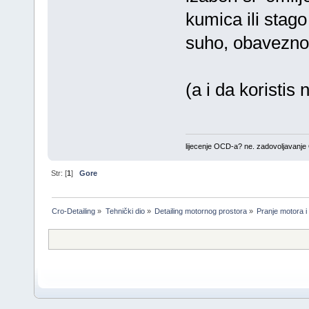
kumica ili stag
suho, obavezno
(a i da koristis
lijecenje OCD-a? ne. zadovoljavanj
Str: [
1
]
Gore
Cro-Detailing
»
Tehnički dio
»
Detailing motornog prostora
»
Pranje motora i