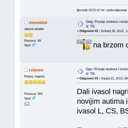
lijecenje OCD-a? ne. zadovoljavanj
Odg: Pranje motora i mot
meneldor
iz '78.
vikend detailer
«
Odgovori #2 :
Svibanj 30, 2012, 1
Postova: 89
na brzom 
Spol:
Одг: Pranje motora i mot
rslaven
iz '78.
Rotary majstor
«
Odgovori #3 :
Srpanj 22, 2013, 09
Dali ivasol nagr
Postova: 504
Spol:
novijim autima i
ivasol L, CS, B