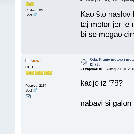
«
:
Svibanj 29, 2012, 11:01:59 poslij
Postova: 89
Kao što naslov
Spol:
taj motor jer je
bi se mogao ci
Odg: Pranje motora i mot
loodi
iz '78.
OCD
«
Odgovori #1 :
Svibanj 29, 2012, 1
kadjo iz '78?
Postova: 2254
Spol:
nabavi si galon 