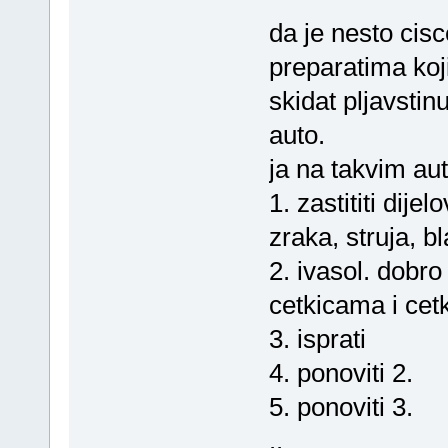
da je nesto cis
preparatima koji
skidat pljavstinu
auto.
ja na takvim au
1. zastititi dije
zraka, struja, b
2. ivasol. dobr
cetkicama i ce
3. isprati
4. ponoviti 2.
5. ponoviti 3.
..