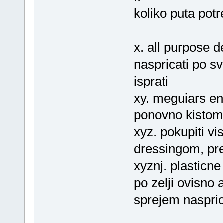
koliko puta pot
x. all purpose d
naspricati po s
isprati
xy. meguiars en
ponovno kistom 
xyz. pokupiti v
dressingom, pre
xyznj. plasticne
po zelji ovisno a
sprejem nasprica