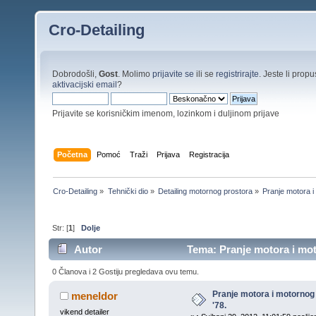
Cro-Detailing
Dobrodošli,
Gost
. Molimo
prijavite se
ili se
registrirajte
. Jeste li propus
aktivacijski email
?
Prijavite se korisničkim imenom, lozinkom i duljinom prijave
Početna
Pomoć
Traži
Prijava
Registracija
Cro-Detailing
»
Tehnički dio
»
Detailing motornog prostora
»
Pranje motora i
Str: [
1
]
Dolje
Autor
Tema: Pranje motora i moto
0 Članova i 2 Gostiju pregledava ovu temu.
Pranje motora i motornog 
meneldor
'78.
vikend detailer