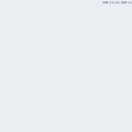
SMF 2.0.19
|
SMF © 