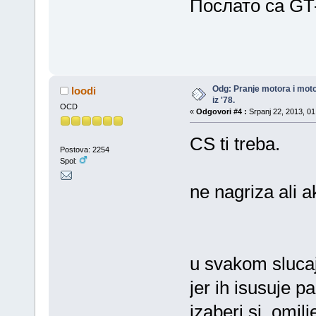
Послато са GT-
Odg: Pranje motora i mot
loodi
iz '78.
OCD
«
Odgovori #4 :
Srpanj 22, 2013, 01
CS ti treba.
Postova: 2254
Spol:
ne nagriza ali ak
u svakom slucaju
jer ih isusuje 
izaberi si omilje