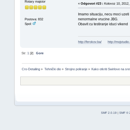
Rotary majstor
«
Odgovori #23 :
Kolovoz 10, 2012, 
Imamo situaciju, necu moci uzeti 
nenormalne vrucine JBG.
Postova: 832
Obavit cu testiranje iduci vikend
Spol:
http://ferokov.ba/
http://mojstudio
Str:
1
[
2
]
Gore
Cro-Detailing
»
Tehnički dio
»
Strojno poliranje
»
Kako otkriti Swirlove na sr
SMF 2.0.19
|
SMF © 