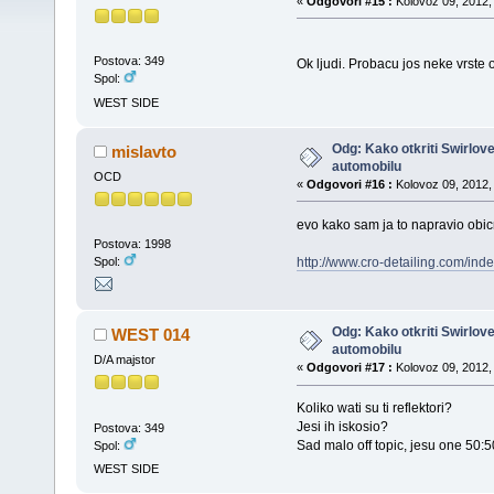
«
Odgovori #15 :
Kolovoz 09, 2012, 
Postova: 349
Ok ljudi. Probacu jos neke vrste 
Spol:
WEST SIDE
Odg: Kako otkriti Swirlov
mislavto
automobilu
OCD
«
Odgovori #16 :
Kolovoz 09, 2012, 
evo kako sam ja to napravio obicn
Postova: 1998
http://www.cro-detailing.com/ind
Spol:
Odg: Kako otkriti Swirlov
WEST 014
automobilu
D/A majstor
«
Odgovori #17 :
Kolovoz 09, 2012, 
Koliko wati su ti reflektori?
Jesi ih iskosio?
Postova: 349
Sad malo off topic, jesu one 50:50
Spol:
WEST SIDE