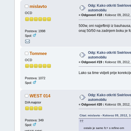
Odg: Kako otkriti Swirlov
mislavto
automobilu
OCD
«
Odgovori #18 :
Kolovoz 09, 2012, 
500w, oni najjeftiniji iz bauhaus
onaj 50/50 na zadnjem boku je fc+
Postova: 1998
Spol:
Odg: Kako otkriti Swirlov
Tommee
automobilu
OCD
«
Odgovori #19 :
Kolovoz 09, 2012, 
Lako sa time vidjeti prije korekc
Postova: 1072
Spol:
Odg: Kako otkriti Swirlov
WEST 014
automobilu
D/A majstor
«
Odgovori #20 :
Kolovoz 09, 2012, 
Citat: mislavto - Kolovoz 09, 2012, 
Postova: 349
Spol:
ostalo je samo fc+ s refine-om