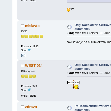
WEST SIDE
??
Odg: Kako otkriti Swirlov
mislavto
automobilu
OCD
«
Odgovori #21 :
Kolovoz 10, 2012, 
zavrsavanje na niskim okretajima
Postova: 1998
Spol:
Odg: Kako otkriti Swirlov
WEST 014
automobilu
D/A majstor
«
Odgovori #22 :
Kolovoz 10, 2012, 
Postova: 349
Spol:
WEST SIDE
Re: Kako otkriti Swirlove
zdravo
automobilu