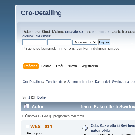
Cro-Detailing
Dobrodošli,
Gost
. Molimo
prijavite se
ili se
registrirajte
. Jeste li propus
aktivacijski email
?
Prijavite se korisničkim imenom, lozinkom i duljinom prijave
Početna
Pomoć
Traži
Prijava
Registracija
Cro-Detailing
»
Tehnički dio
»
Strojno poliranje
»
Kako otkriti Swirlove na sr
Str:
1
[
2
]
Dolje
Autor
Tema: Kako otkriti Swirlo
0 Članova i 2 Gostiju pregledava ovu temu.
Odg: Kako otkriti Swirlov
WEST 014
automobilu
D/A majstor