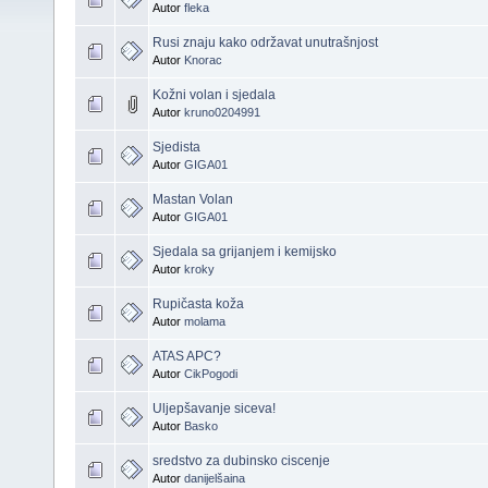
Autor
fleka
Rusi znaju kako održavat unutrašnjost
Autor
Knorac
Kožni volan i sjedala
Autor
kruno0204991
Sjedista
Autor
GIGA01
Mastan Volan
Autor
GIGA01
Sjedala sa grijanjem i kemijsko
Autor
kroky
Rupičasta koža
Autor
molama
ATAS APC?
Autor
CikPogodi
Uljepšavanje siceva!
Autor
Basko
sredstvo za dubinsko ciscenje
Autor
danijelšaina