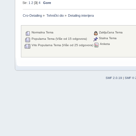
Str:
1
2
[
3
]
4
Gore
Cro-Detailing
»
Tehnički dio
»
Detailing interijera
Normalna Tema
Zaključana Tema
Stalna Tema
Popularna Tema (Više od 15 odgovora)
Anketa
Vrlo Popularna Tema (Više od 25 odgovora)
SMF 2.0.19
|
SMF © 