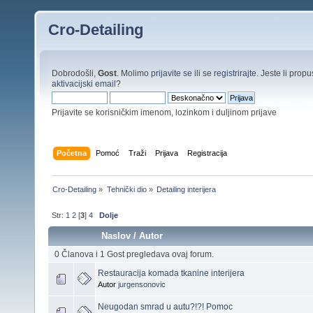
Cro-Detailing
Dobrodošli,
Gost
. Molimo
prijavite se
ili se
registrirajte
. Jeste li propus
aktivacijski email
?
Prijavite se korisničkim imenom, lozinkom i duljinom prijave
Početna
Pomoć
Traži
Prijava
Registracija
Cro-Detailing
»
Tehnički dio
»
Detailing interijera
Str:
1
2
[
3
]
4
Dolje
Naslov
/
Autor
0 Članova i 1 Gost pregledava ovaj forum.
Restauracija komada tkanine interijera
Autor
jurgensonovic
Neugodan smrad u autu?!?! Pomoc