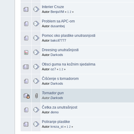
Interier Cruze
Autor
Benjo///M
«
1
2
»
Problem sa APC-om
Autor
dusambej
Pomoc oko plastike unutrasnjosti
Autor
bakcil7777
Dreesing unutrašnjosti
Autor
Darkods
Otisci guma na kožnim sjedalima
Autor
oz7
«
1
2
»
Čišćenje s tornadorom
Autor
Darkods
Tornador gun
Autor
Darkods
Četka za unutrašnjost
Autor
đemo
Poliranje plastike
Autor
kreza_st
«
1
2
»