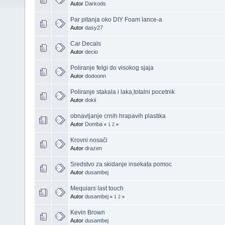
Autor
Darkods
Par pitanja oko DIY Foam lance-a
Autor
dasy27
Car Decals
Autor
decio
Poliranje felgi do visokog sjaja
Autor
dodoonn
Poliranje stakala i laka,totalni pocetnik
Autor
dokii
obnavljanje crnih hrapavih plastika
Autor
Domba
«
1
2
»
Krovni nosači
Autor
drazen
Sredstvo za skidanje insekata pomoc
Autor
dusambej
Mequiars last touch
Autor
dusambej
«
1
2
»
Kevin Brown
Autor
dusambej