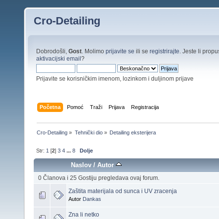
Cro-Detailing
Dobrodošli,
Gost
. Molimo
prijavite se
ili se
registrirajte
. Jeste li propus
aktivacijski email
?
Prijavite se korisničkim imenom, lozinkom i duljinom prijave
Početna
Pomoć
Traži
Prijava
Registracija
Cro-Detailing
»
Tehnički dio
»
Detailing eksterijera
Str:
1
[
2
]
3
4
...
8
Dolje
Naslov
/
Autor
0 Članova i 25 Gostiju pregledava ovaj forum.
Zaštita materijala od sunca i UV zracenja
Autor
Dankas
Zna li netko