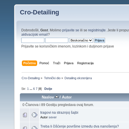
Cro-Detailing
Dobrodošli,
Gost
. Molimo
prijavite se
ili se
registrirajte
. Jeste li propus
aktivacijski email
?
Prijavite se korisničkim imenom, lozinkom i duljinom prijave
Početna
Pomoć
Traži
Prijava
Registracija
Cro-Detailing
»
Tehnički dio
»
Detailing eksterijera
Str:
1
...
6
7
[
8
]
Dolje
Naslov
/
Autor
0 Članova i 89 Gostiju pregledava ovaj forum.
tragovi na straznjoj šajbi
Autor
sever
Treba li čišćenje površine između dva nanošenja?