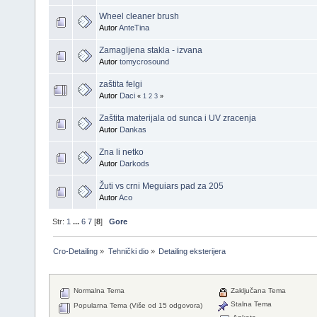
Wheel cleaner brush
Autor
AnteTina
Zamagljena stakla - izvana
Autor
tomycrosound
zaštita felgi
Autor
Daci
«
1
2
3
»
Zaštita materijala od sunca i UV zracenja
Autor
Dankas
Zna li netko
Autor
Darkods
Žuti vs crni Meguiars pad za 205
Autor
Aco
Str:
1
...
6
7
[
8
]
Gore
Cro-Detailing
»
Tehnički dio
»
Detailing eksterijera
Normalna Tema
Zaključana Tema
Stalna Tema
Popularna Tema (Više od 15 odgovora)