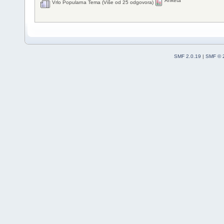
Anketa
Vrlo Popularna Tema (Više od 25 odgovora)
SMF 2.0.19
|
SMF © 