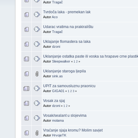
Autor
Tragač
Tvrdoča laka - premekan lak
Autor
Aco
Udarac vratima na prakiralištu
Autor
Tragač
Uklajanje flomastera sa laka
Autor
dzoni
Uklanjanje ostatka paste ili voska sa hrapave crne plasti
Autor
Sleepwalker
«
1
2
»
Uklanjanje staroga ljepila
Autor
sink.as
UPIT za samousluznu praonicu
Autor
GIGA01
«
1
2
3
»
Vosak za sjaj
Autor
dzoni
«
1
2
»
Vosak/sealant u slojevima
Autor
molama
Vraćanje sjaja kromu? Molim savjet
Autor
HrvojeTK