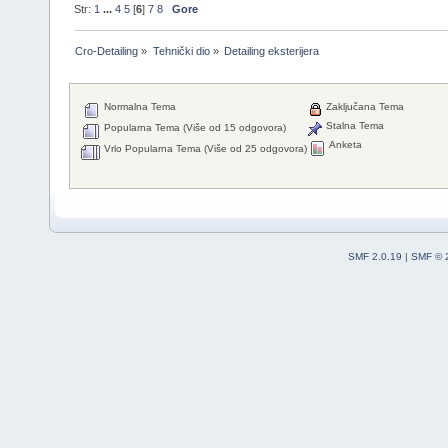
Str:
1
...
4
5
[
6
]
7
8
Gore
Cro-Detailing
»
Tehnički dio
»
Detailing eksterijera
Normalna Tema
Zaključana Tema
Stalna Tema
Popularna Tema (Više od 15 odgovora)
Anketa
Vrlo Popularna Tema (Više od 25 odgovora)
SMF 2.0.19
|
SMF © 