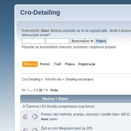
Cro-Detailing
Dobrodošli,
Gost
. Molimo
prijavite se
ili se
registrirajte
. Jeste li propus
aktivacijski email
?
Prijavite se korisničkim imenom, lozinkom i duljinom prijave
Početna
Pomoć
Traži
Prijava
Registracija
Cro-Detailing
»
Tehnički dio
»
Detailing eksterijera
Str:
1
...
4
5
[
6
]
7
8
Dolje
Naslov
/
Autor
0 Članova i 63 Gostiju pregledava ovaj forum.
Pomoc oko metoda, pranja, ciscenja i zastite laka- W211
Autor
panto
Žuti vs crni Meguiars pad za 205