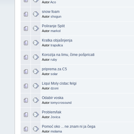
Autor
Aco
snow foam
Autor
shogun
Poliranje Split
Autor
markol
Kratka objašnjenja
Autor
trapulica
Korozija na limu, čime pošpricati
Autor
ruby
priprema za C5
Autor
solar
Liqui Moly cistac felgi
Autor
dzoni
Odabir voska
Autor
tomycrosound
Problem/lak
Autor
Jovica
Pomoć oko ... ne znam ni ja čega
Autor
molama