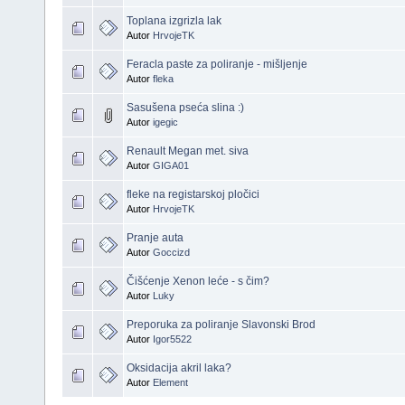
Toplana izgrizla lak
Autor
HrvojeTK
Feracla paste za poliranje - mišljenje
Autor
fleka
Sasušena pseća slina :)
Autor
igegic
Renault Megan met. siva
Autor
GIGA01
fleke na registarskoj pločici
Autor
HrvojeTK
Pranje auta
Autor
Goccizd
Čišćenje Xenon leće - s čim?
Autor
Luky
Preporuka za poliranje Slavonski Brod
Autor
Igor5522
Oksidacija akril laka?
Autor
Element