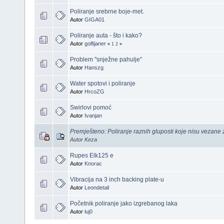
Poliranje srebrne boje-met.
Autor
GIGA01
Poliranje auta - što i kako?
Autor
golfijaner
«
1
2
»
Problem ''snježne pahulje''
Autor
Hanszg
Water spotovi i poliranje
Autor
HrcoZG
Swirlovi pomoć
Autor
Ivanjan
Premješteno: Poliranje raznih gluposti koje nisu vezane za
Autor
Keza
Rupes Elk125 e
Autor
Knorac
Vibracija na 3 inch backing plate-u
Autor
Leondetail
Početnik poliranje jako izgrebanog laka
Autor
luj0