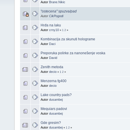
Autor
Brane.Nikic
"ostecena" spuzva/pad
Autor
CikPogodi
Hrđa na laku
Autor
crny10
«
1
2
»
Kombinacija za skunuti holograme
Autor
Daci
Preporuka polirke za nanonešenje voska
Autor
David
Zenith metoda
Autor
decio
«
1
2
»
Menzerna fg400
Autor
decio
Lake country pads?
Autor
dusambej
Mequiars padovi
Autor
dusambej
Gde gresim?
Autor
dusambej
«
1
2
»