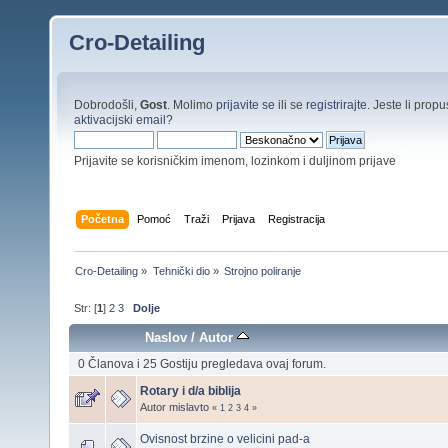
Cro-Detailing
Dobrodošli,
Gost
. Molimo
prijavite se
ili se
registrirajte
. Jeste li propus
aktivacijski email
?
Prijavite se korisničkim imenom, lozinkom i duljinom prijave
Početna
Pomoć
Traži
Prijava
Registracija
Cro-Detailing
»
Tehnički dio
»
Strojno poliranje
Str: [
1
]
2
3
Dolje
Naslov
/
Autor
0 Članova i 25 Gostiju pregledava ovaj forum.
Rotary i d/a biblija
Autor
mislavto
«
1
2
3
4
»
Ovisnost brzine o velicini pad-a