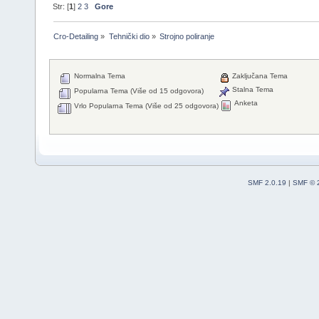
Str: [
1
]
2
3
Gore
Cro-Detailing
»
Tehnički dio
»
Strojno poliranje
Normalna Tema
Zaključana Tema
Stalna Tema
Popularna Tema (Više od 15 odgovora)
Anketa
Vrlo Popularna Tema (Više od 25 odgovora)
SMF 2.0.19
|
SMF © 