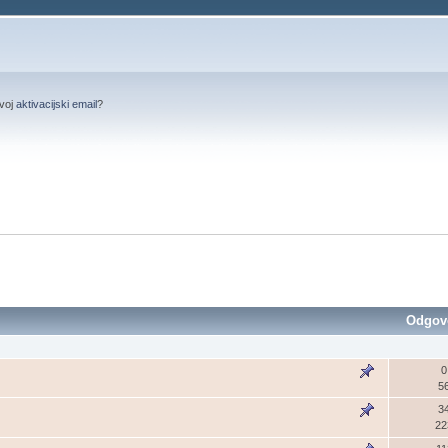
svoj
aktivacijski email
?
Odgov
0
5
3
22