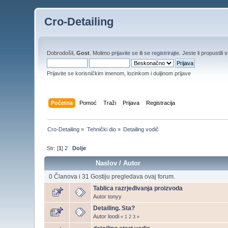
Cro-Detailing
Dobrodošli,
Gost
. Molimo
prijavite se
ili se
registrirajte
. Jeste li propustili 
Prijavite se korisničkim imenom, lozinkom i duljinom prijave
Početna
Pomoć
Traži
Prijava
Registracija
Cro-Detailing
»
Tehnički dio
»
Detailing vodič
Str: [
1
]
2
Dolje
Naslov
/
Autor
0 Članova i 31 Gostiju pregledava ovaj forum.
Tablica razrjeđivanja proizvoda
Autor
tonyy
Detailing. Sta?
Autor
loodi
«
1
2
3
»