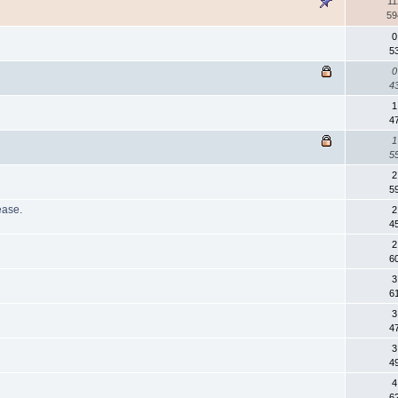
11
59
0
5
0
4
1
4
1
5
2
5
ease.
2
4
2
6
3
6
3
4
3
4
4
6