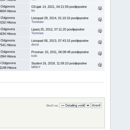
 Odgovora
Ožujak 14, 2021, 04:21:59 poslijepodne
bo
8604 Hitova
 Odgovora
Listopad 28, 2014, 01:10:16 poslijepodne
Tomislav
9152 Hitova
 Odgovora
Lipanj 25, 2012, 07:11:20 poslijepodne
Tommee
6634 Hitova
 Odgovora
Listopad 06, 2013, 07:43:15 poslijepodne
decio
7541 Hitova
 Odgovora
Prosinac 10, 2011, 06:08:48 poslijepodne
koki
6394 Hitova
0 Odgovora
Studeni 16, 2018, 11:09:10 poslijepodne
MRKY
1148 Hitova
Skoči na: