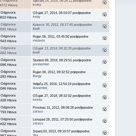
2 Odgovora
Siječanj 14, 2016, 08:26:12 poslijepodne
kroky
4772 Hitova
 Odgovora
Ožujak 27, 2014, 05:03:07 poslijepodne
fredy
3810 Hitova
 Odgovora
Kolovoz 30, 2012, 06:17:45 poslijepodne
loodi
3591 Hitova
 Odgovora
Rujan 06, 2011, 03:45:50 poslijepodne
mislavto
7643 Hitova
 Odgovora
Ožujak 13, 2014, 06:32:35 poslijepodne
loodi
5562 Hitova
 Odgovora
Studeni 09, 2018, 08:29:51 poslijepodne
purdashian
9396 Hitova
 Odgovora
Rujan 06, 2012, 09:32:52 prijepodne
Borgy
5283 Hitova
 Odgovora
Veljača 25, 2016, 12:54:19 poslijepodne
dusambej
0346 Hitova
 Odgovora
Ožujak 27, 2018, 08:32:02 poslijepodne
forinta
1628 Hitova
 Odgovora
Prosinac 11, 2012, 08:08:28 poslijepodne
zdravo
7793 Hitova
 Odgovora
Listopad 28, 2011, 07:25:50 poslijepodne
zdravo
9432 Hitova
 Odgovora
Srpanj 03, 2013, 09:10:57 poslijepodne
Vex
2857 Hitova