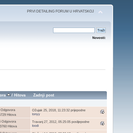
PRVI DETAILING FORUM U HRVATSKOJ
Novosti:
ora
/
Hitova
Zadnji post
 Odgovora
Ožujak 25, 2018, 11:23:32 prijepodne
tonyy
6729 Hitova
4 Odgovora
Travanj 27, 2012, 05:25:05 poslijepodne
loodi
3760 Hitova