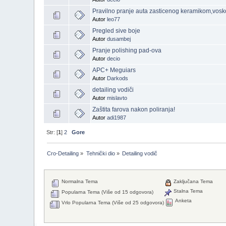
Pravilno pranje auta zasticenog keramikom,vosko
Autor
leo77
Pregled sive boje
Autor
dusambej
Pranje polishing pad-ova
Autor
decio
APC+ Meguiars
Autor
Darkods
detailing vodiči
Autor
mislavto
Zaštita farova nakon poliranja!
Autor
adi1987
Str: [
1
]
2
Gore
Cro-Detailing
»
Tehnički dio
»
Detailing vodič
Normalna Tema
Zaključana Tema
Stalna Tema
Popularna Tema (Više od 15 odgovora)
Anketa
Vrlo Popularna Tema (Više od 25 odgovora)