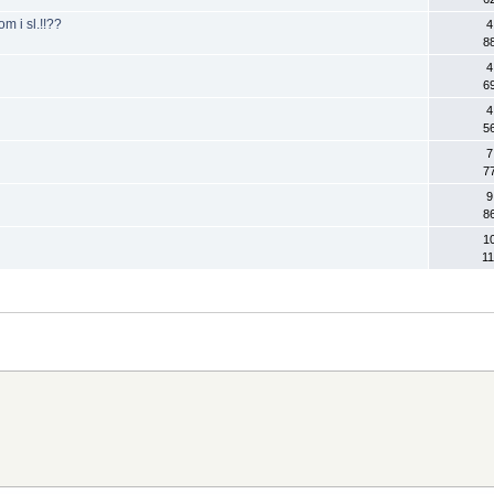
m i sl.!!??
4
8
4
6
4
5
7
7
9
8
1
11