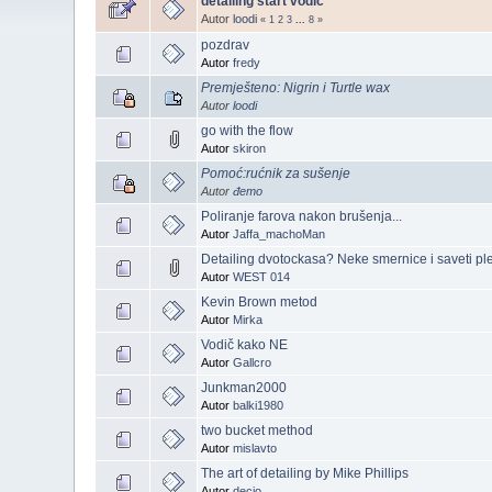
detailing start vodic
Autor
loodi
«
1
2
3
...
8
»
pozdrav
Autor
fredy
Premješteno: Nigrin i Turtle wax
Autor
loodi
go with the flow
Autor
skiron
Pomoć:rućnik za sušenje
Autor
đemo
Poliranje farova nakon brušenja...
Autor
Jaffa_machoMan
Detailing dvotockasa? Neke smernice i saveti pl
Autor
WEST 014
Kevin Brown metod
Autor
Mirka
Vodič kako NE
Autor
Gallcro
Junkman2000
Autor
balki1980
two bucket method
Autor
mislavto
The art of detailing by Mike Phillips
Autor
decio