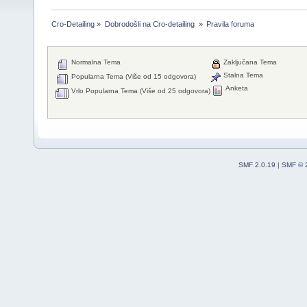
Cro-Detailing
»
Dobrodošli na Cro-detailing 
»
Pravila foruma
Normalna Tema
Zaključana Tema
Stalna Tema
Popularna Tema (Više od 15 odgovora)
Anketa
Vrlo Popularna Tema (Više od 25 odgovora)
SMF 2.0.19
|
SMF © 