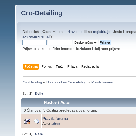
Cro-Detailing
Dobrodošli,
Gost
. Molimo
prijavite se
ili se
registrirajte
. Jeste li propus
aktivacijski email
?
Prijavite se korisničkim imenom, lozinkom i duljinom prijave
Početna
Pomoć
Traži
Prijava
Registracija
Cro-Detailing
»
Dobrodošli na Cro-detailing 
»
Pravila foruma
Str: [
1
]
Dolje
Naslov
/
Autor
0 Članova i 3 Gostiju pregledava ovaj forum.
Pravila foruma
Autor
admin
Str: [
1
]
Gore