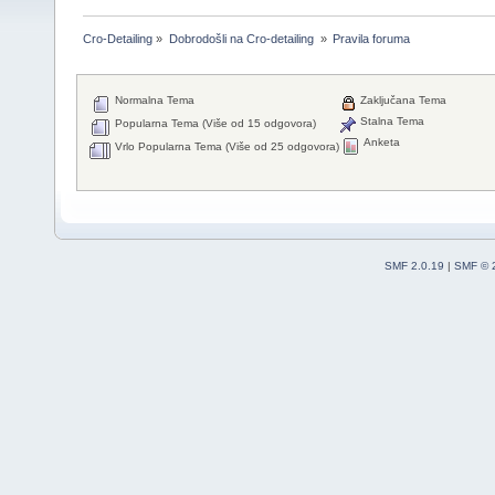
Cro-Detailing
»
Dobrodošli na Cro-detailing 
»
Pravila foruma
Normalna Tema
Zaključana Tema
Stalna Tema
Popularna Tema (Više od 15 odgovora)
Anketa
Vrlo Popularna Tema (Više od 25 odgovora)
SMF 2.0.19
|
SMF © 