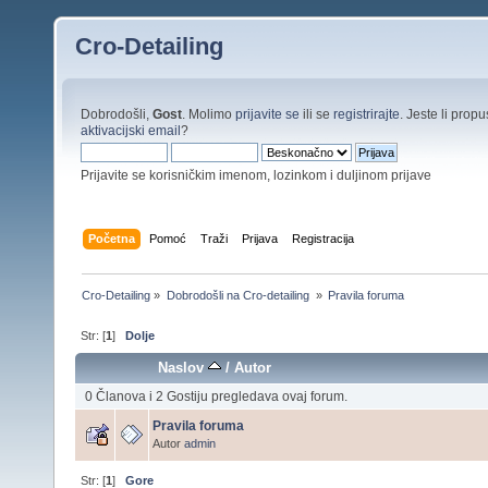
Cro-Detailing
Dobrodošli,
Gost
. Molimo
prijavite se
ili se
registrirajte
. Jeste li propus
aktivacijski email
?
Prijavite se korisničkim imenom, lozinkom i duljinom prijave
Početna
Pomoć
Traži
Prijava
Registracija
Cro-Detailing
»
Dobrodošli na Cro-detailing 
»
Pravila foruma
Str: [
1
]
Dolje
Naslov
/
Autor
0 Članova i 2 Gostiju pregledava ovaj forum.
Pravila foruma
Autor
admin
Str: [
1
]
Gore