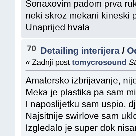
Sonaxovim padom prva ruka 
neki skroz mekani kineski 
Unaprijed hvala
70
Detailing interijera
/
Od
« Zadnji post
tomycrosound
St
Amatersko izbrijavanje, nij
Meka je plastika pa sam mi
I naposlijetku sam uspio, 
Najsitnije swirlove sam uklo
Izgledalo je super dok nisa