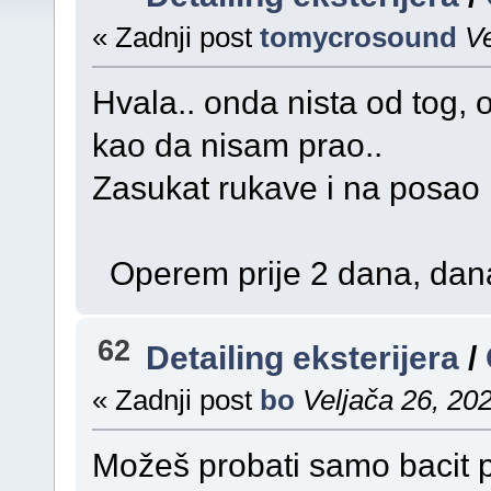
« Zadnji post
tomycrosound
Ve
Hvala.. onda nista od tog,
kao da nisam prao..
Zasukat rukave i na posao
Operem prije 2 dana, dana
62
Detailing eksterijera
/
« Zadnji post
bo
Veljača 26, 20
Možeš probati samo bacit pj