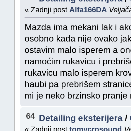
« Zadnji post
Alfa166DA
Veljač
Mazda ima mekani lak i ak
osobno kada nije ovako jak
ostavim malo isperem a on
namoćim rukavicu i prebriš
rukavicu malo isperem krov
haubi pa prebrišem stranice
mi je neko brzinsko pranje 
64
Detailing eksterijera
/
« Zadnji post
tomycrosound
Ve