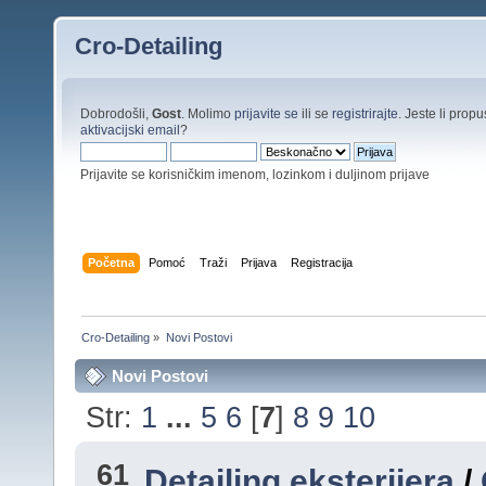
Cro-Detailing
Dobrodošli,
Gost
. Molimo
prijavite se
ili se
registrirajte
. Jeste li propus
aktivacijski email
?
Prijavite se korisničkim imenom, lozinkom i duljinom prijave
Početna
Pomoć
Traži
Prijava
Registracija
Cro-Detailing
»
Novi Postovi
Novi Postovi
Str:
1
...
5
6
[
7
]
8
9
10
61
Detailing eksterijera
/