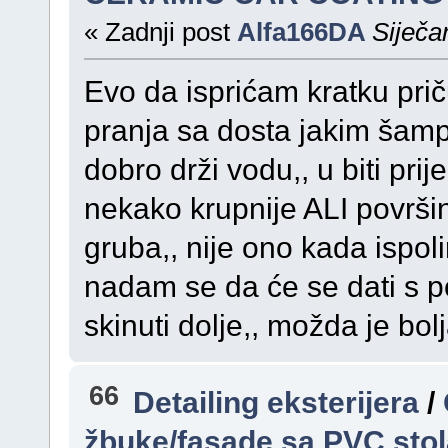
« Zadnji post
Alfa166DA
Siječa
Evo da isprićam kratku prič
pranja sa dosta jakim šamp
dobro drži vodu,, u biti prij
nekako krupnije ALI površi
gruba,, nije ono kada ispoli
nadam se da će se dati s p
skinuti dolje,, možda je bo
66
Detailing eksterijera
/
žbuke/fasade sa PVC stol