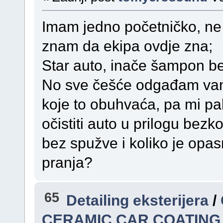
Imam jedno početničko, ne u
znam da ekipa ovdje zna;
Star auto, inače šampon be
No sve češće odgađam van
koje to obuhvaća, pa mi p
očistiti auto u prilogu bez
bez spužve i koliko je opas
pranja?
65
Detailing eksterijera
/
CERAMIC CAR COATING