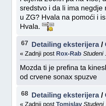
sredstvo i da li ima negdje 
u ZG? Hvala na pomoći i isp
Hvala.
67
Detailing eksterijera
/
« Zadnji post
Rox-Rab
Studeni 
Mozda ti je prefina ta kines
od crvene sonax spuzve
68
Detailing eksterijera
/
« Zadnji post
Tomislav
Studeni 