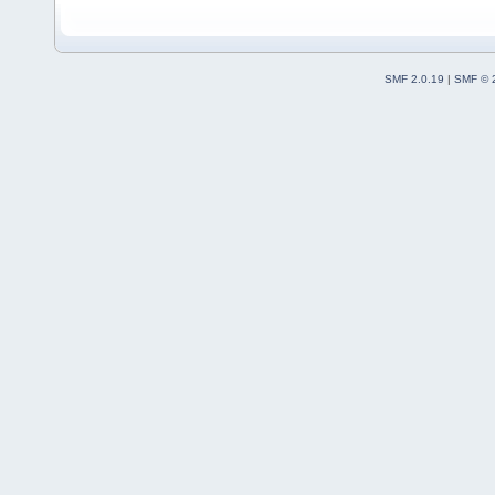
SMF 2.0.19
|
SMF © 