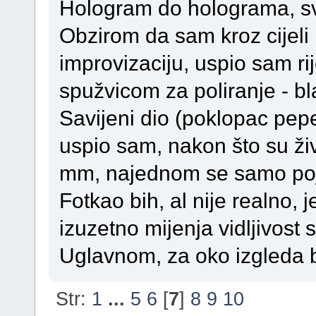
Hologram do holograma, sva
Obzirom da sam kroz cijeli 
improvizaciju, uspio sam ri
spužvicom za poliranje - bl
Savijeni dio (poklopac pepe
uspio sam, nakon što su živc
mm, najednom se samo poja
Fotkao bih, al nije realno, 
izuzetno mijenja vidljivost 
Uglavnom, za oko izgleda bo
Str:
1
...
5
6
[
7
]
8
9
10