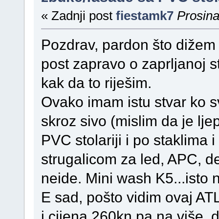
« Zadnji post
fiestamk7
Prosina
Pozdrav, pardon što dižem t
post zapravo o zaprljanoj s
kak da to riješim.
Ovako imam istu stvar ko sv
skroz sivo (mislim da je ljep
PVC stolariji i po staklima 
strugalicom za led, APC, d
neide. Mini wash K5...isto n
E sad, pošto vidim ovaj A
i cijena 260kn pa na više, da