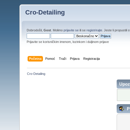
Cro-Detailing
Dobrodošli,
Gost
. Molimo
prijavite se
ili se
registrirajte
. Jeste li propustili 
Prijavite se korisničkim imenom, lozinkom i duljinom prijave
Početna
Pomoć
Traži
Prijava
Registracija
Cro-Detailing
Upoz
Pr