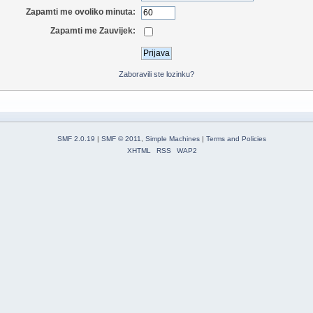
Zapamti me ovoliko minuta:
Zapamti me Zauvijek:
Zaboravili ste lozinku?
SMF 2.0.19
|
SMF © 2011
,
Simple Machines
|
Terms and Policies
XHTML
RSS
WAP2