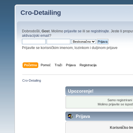
Cro-Detailing
Dobrodošli,
Gost
. Molimo
prijavite se
ili se
registrirajte
. Jeste li propus
aktivacijski email
?
Prijavite se korisničkim imenom, lozinkom i duljinom prijave
Početna
Pomoć
Traži
Prijava
Registracija
Cro-Detailing
Upozorenje!
Samo registrirani k
Molimo prijavite se ispod 
Prijava
Korisničko I