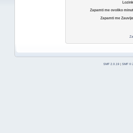
Lozin
Zapamti me ovoliko minu
Zapamti me Zauvije
Za
SMF 2.0.19
|
SMF © 