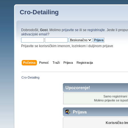
Cro-Detailing
Dobrodošli,
Gost
. Molimo
prijavite se
ili se
registrirajte
. Jeste li propus
aktivacijski email
?
Prijavite se korisničkim imenom, lozinkom i duljinom prijave
Početna
Pomoć
Traži
Prijava
Registracija
Cro-Detailing
Upozorenje!
Samo registrirani k
Molimo prijavite se ispod 
Prijava
Korisničko I