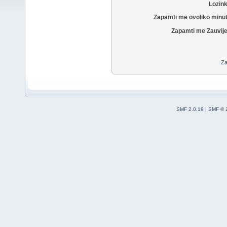
Lozin
Zapamti me ovoliko minu
Zapamti me Zauvije
Za
SMF 2.0.19
|
SMF © 