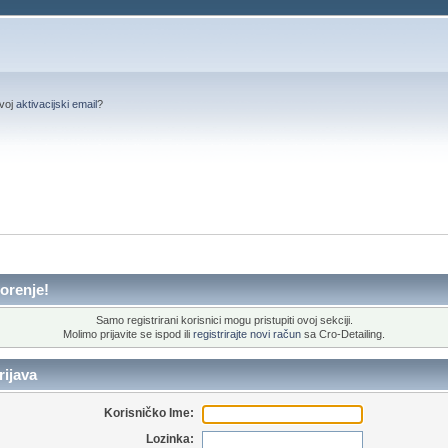
svoj
aktivacijski email
?
orenje!
Samo registrirani korisnici mogu pristupiti ovoj sekciji.
Molimo prijavite se ispod ili
registrirajte novi račun
sa Cro-Detailing.
ijava
Korisničko Ime:
Lozinka: