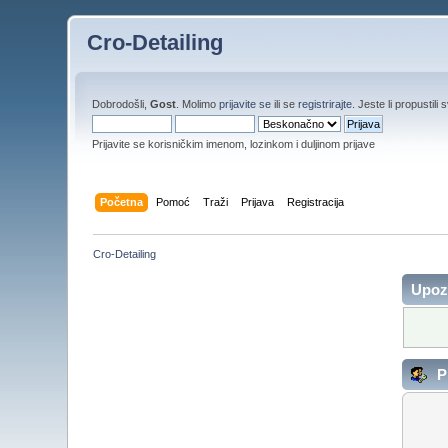
Cro-Detailing
Dobrodošli,
Gost
. Molimo
prijavite se
ili se
registrirajte
. Jeste li propustili 
Prijavite se korisničkim imenom, lozinkom i duljinom prijave
Početna
Pomoć
Traži
Prijava
Registracija
Cro-Detailing
Upoz
Pr