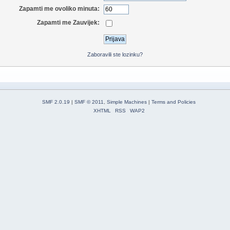
Zapamti me ovoliko minuta:
Zapamti me Zauvijek:
Zaboravili ste lozinku?
SMF 2.0.19
|
SMF © 2011
,
Simple Machines
|
Terms and Policies
XHTML
RSS
WAP2