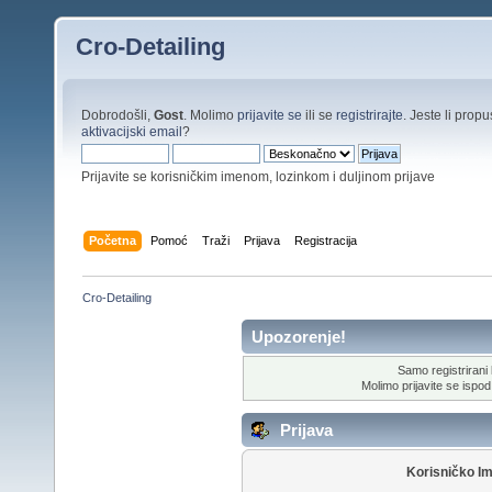
Cro-Detailing
Dobrodošli,
Gost
. Molimo
prijavite se
ili se
registrirajte
. Jeste li propus
aktivacijski email
?
Prijavite se korisničkim imenom, lozinkom i duljinom prijave
Početna
Pomoć
Traži
Prijava
Registracija
Cro-Detailing
Upozorenje!
Samo registrirani k
Molimo prijavite se ispod 
Prijava
Korisničko I