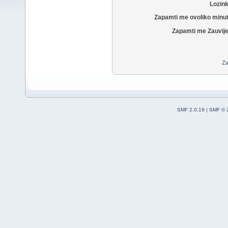
Lozin
Zapamti me ovoliko minu
Zapamti me Zauvije
Za
SMF 2.0.19
|
SMF © 