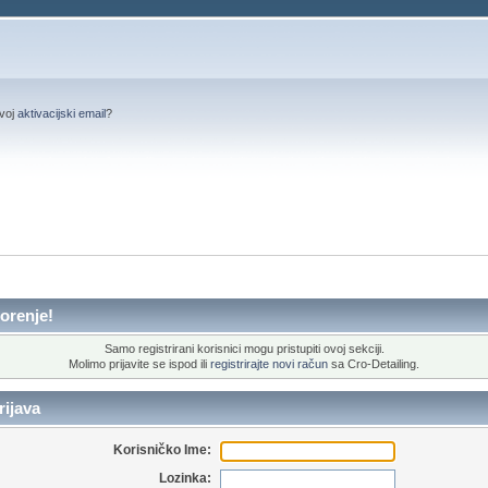
svoj
aktivacijski email
?
orenje!
Samo registrirani korisnici mogu pristupiti ovoj sekciji.
Molimo prijavite se ispod ili
registrirajte novi račun
sa Cro-Detailing.
ijava
Korisničko Ime:
Lozinka: