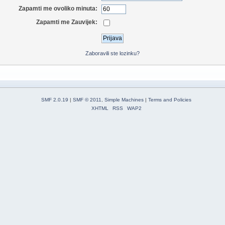
Zapamti me ovoliko minuta:
Zapamti me Zauvijek:
Zaboravili ste lozinku?
SMF 2.0.19
|
SMF © 2011
,
Simple Machines
|
Terms and Policies
XHTML
RSS
WAP2