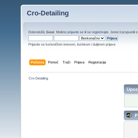
Cro-Detailing
Dobrodošli,
Gost
. Molimo
prijavite se
ili se
registrirajte
. Jeste li propustili 
Prijavite se korisničkim imenom, lozinkom i duljinom prijave
Početna
Pomoć
Traži
Prijava
Registracija
Cro-Detailing
Upoz
Pr