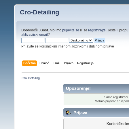
Cro-Detailing
Dobrodošli,
Gost
. Molimo
prijavite se
ili se
registrirajte
. Jeste li propus
aktivacijski email
?
Prijavite se korisničkim imenom, lozinkom i duljinom prijave
Početna
Pomoć
Traži
Prijava
Registracija
Cro-Detailing
Upozorenje!
Samo registrirani k
Molimo prijavite se ispod 
Prijava
Korisničko I