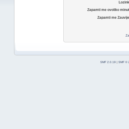
Lozin
Zapamti me ovoliko minu
Zapamti me Zauvije
Za
SMF 2.0.19
|
SMF © 